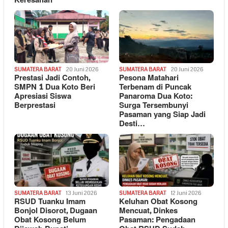
Keresahan
SUMATERA BARAT
20 Juni 2026
SUMATERA BARAT
20 Juni 2026
Prestasi Jadi Contoh,
Pesona Matahari
SMPN 1 Dua Koto Beri
Terbenam di Puncak
Apresiasi Siswa
Panaroma Dua Koto:
Berprestasi
Surga Tersembunyi
Pasaman yang Siap Jadi
Desti…
SUMATERA BARAT
13 Juni 2026
SUMATERA BARAT
12 Juni 2026
RSUD Tuanku Imam
Keluhan Obat Kosong
Bonjol Disorot, Dugaan
Mencuat, Dinkes
Obat Kosong Belum
Pasaman: Pengadaan