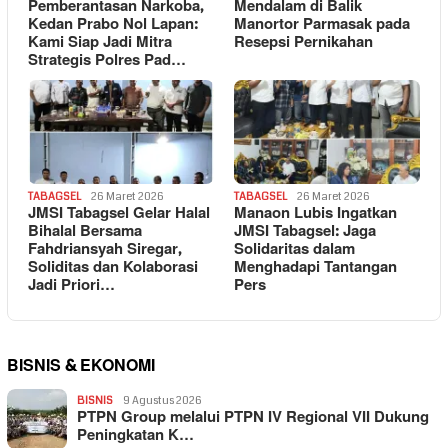
Pemberantasan Narkoba,
Mendalam di Balik
Kedan Prabo Nol Lapan:
Manortor Parmasak pada
Kami Siap Jadi Mitra
Resepsi Pernikahan
Strategis Polres Pad…
TABAGSEL
26 Maret 2026
TABAGSEL
26 Maret 2026
JMSI Tabagsel Gelar Halal
Manaon Lubis Ingatkan
Bihalal Bersama
JMSI Tabagsel: Jaga
Fahdriansyah Siregar,
Solidaritas dalam
Soliditas dan Kolaborasi
Menghadapi Tantangan
Jadi Priori…
Pers
BISNIS & EKONOMI
BISNIS
9 Agustus 2026
PTPN Group melalui PTPN IV Regional VII Dukung
Peningkatan K…