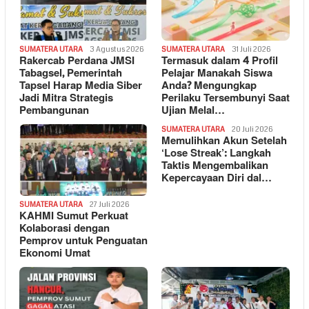
SUMATERA UTARA
3 Agustus 2026
SUMATERA UTARA
31 Juli 2026
Rakercab Perdana JMSI
Termasuk dalam 4 Profil
Tabagsel, Pemerintah
Pelajar Manakah Siswa
Tapsel Harap Media Siber
Anda? Mengungkap
Jadi Mitra Strategis
Perilaku Tersembunyi Saat
Pembangunan
Ujian Melal…
SUMATERA UTARA
20 Juli 2026
Memulihkan Akun Setelah
‘Lose Streak’: Langkah
Taktis Mengembalikan
Kepercayaan Diri dal…
SUMATERA UTARA
27 Juli 2026
KAHMI Sumut Perkuat
Kolaborasi dengan
Pemprov untuk Penguatan
Ekonomi Umat