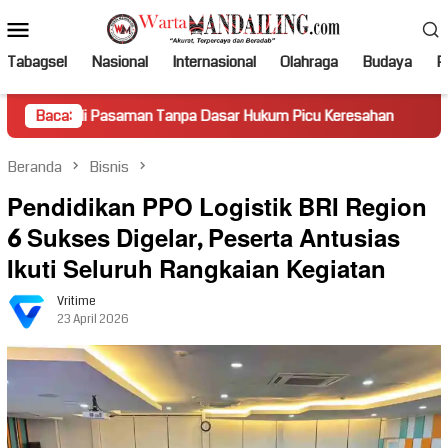
Loncat
Menu
ke
Mobile
konten
Tabagsel
Nasional
Internasional
Olahraga
Budaya
Po
Pasaman Tanpa Dasar Hukum Picu Keresahan
Baca:
Truk Miring H
Beranda
Bisnis
Pendidikan PPO Logistik BRI Region
6 Sukses Digelar, Peserta Antusias
Ikuti Seluruh Rangkaian Kegiatan
Vritime
23 April 2026