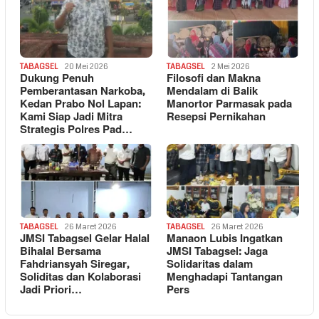
TABAGSEL
20 Mei 2026
TABAGSEL
2 Mei 2026
Dukung Penuh
Filosofi dan Makna
Pemberantasan Narkoba,
Mendalam di Balik
Kedan Prabo Nol Lapan:
Manortor Parmasak pada
Kami Siap Jadi Mitra
Resepsi Pernikahan
Strategis Polres Pad…
TABAGSEL
26 Maret 2026
TABAGSEL
26 Maret 2026
JMSI Tabagsel Gelar Halal
Manaon Lubis Ingatkan
Bihalal Bersama
JMSI Tabagsel: Jaga
Fahdriansyah Siregar,
Solidaritas dalam
Soliditas dan Kolaborasi
Menghadapi Tantangan
Jadi Priori…
Pers