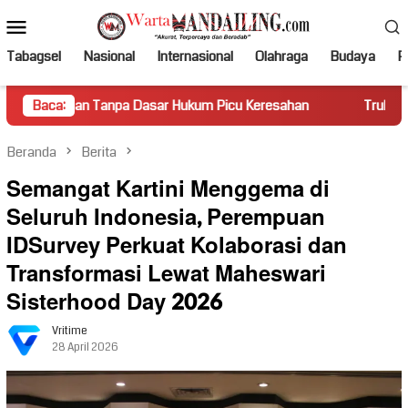
Loncat
Menu
ke
Mobile
konten
Tabagsel
Nasional
Internasional
Olahraga
Budaya
Po
Tanpa Dasar Hukum Picu Keresahan
Baca:
Truk Miring Hambat Aru
Beranda
Berita
Semangat Kartini Menggema di
Seluruh Indonesia, Perempuan
IDSurvey Perkuat Kolaborasi dan
Transformasi Lewat Maheswari
Sisterhood Day 2026
Vritime
28 April 2026