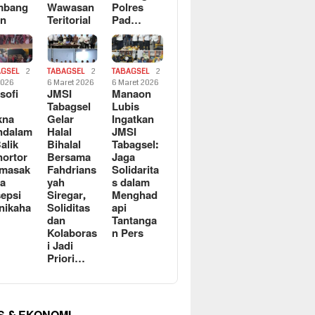
mbang
Wawasan
Polres
an
Teritorial
Pad…
AGSEL
2
TABAGSEL
2
TABAGSEL
2
2026
6 Maret 2026
6 Maret 2026
osofi
JMSI
Manaon
n
Tabagsel
Lubis
kna
Gelar
Ingatkan
ndalam
Halal
JMSI
Balik
Bihalal
Tabagsel:
ortor
Bersama
Jaga
rmasak
Fahdrians
Solidarita
a
yah
s dalam
epsi
Siregar,
Menghad
nikaha
Soliditas
api
dan
Tantanga
Kolaboras
n Pers
i Jadi
Priori…