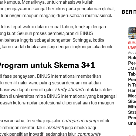
ar kampus. Menariknya, untuk mahasiswa kuliah
un pengayaan ini sangat berfokus pada pengalaman global,
BERI
itra luar negeri maupun magang di perusahaan multinasional.
lulus tepat waktu dalam empat tahun, lengkap dengan
yang kuat. Seluruh proses pembelajaran di BINUS
n bahasa Inggris sebagai pengantar. Sehingga, ketika
SUM
, kamu sudah tidak asing lagi dengan lingkungan akademik
UTA
Agus
Rak
 Program untuk Skema 3+1
Per
JM
Tab
di fase pengayaan, BINUS International memberikan
Pem
memilih jalur yang paling sesuai dengan minat dan
h T
hasiswa dapat memilih jalur
study abroad
untuk kuliah ke
Har
Med
ikan di universitas mitra BINUS International yang bergengsi
Sib
asah keterampilan profesional di perusahaan top maupun
Mit
Str
Pe
wa wirausaha, tersedia juga jalur
entrepreneurship
untuk
un
bimbingan mentor. Jalur
research
juga dibuka bagi
yek penelitian inovatif, sedangkan jalur
community