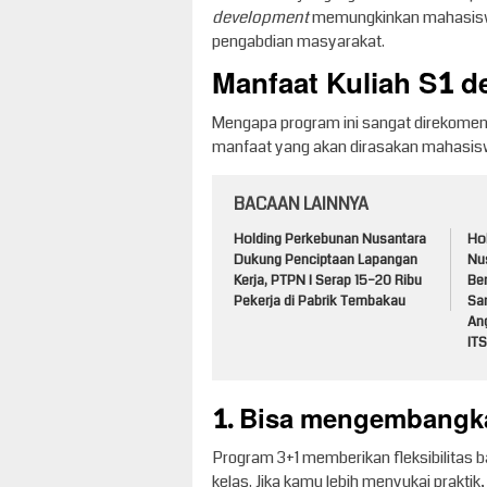
development
memungkinkan mahasiswa
pengabdian masyarakat.
Manfaat Kuliah S1 
Mengapa program ini sangat direkomend
manfaat yang akan dirasakan mahasisw
BACAAN LAINNYA
Holding Perkebunan Nusantara
Ho
Dukung Penciptaan Lapangan
Nu
Kerja, PTPN I Serap 15–20 Ribu
Be
Pekerja di Pabrik Tembakau
Sa
An
ITS
1. Bisa mengembangka
Program 3+1 memberikan fleksibilitas b
kelas. Jika kamu lebih menyukai praktik,