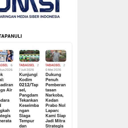
 TAPANULI
AGSEL
6
TABAGSEL
2
TABAGSEL
2
tus 2026
7 Juli 2026
0 Mei 2026
ok
Kunjungi
Dukung
al:
Kodim
Penuh
adiran
0212/Tap
Pemberan
gs Air
sel,
tasan
Pangdam
Narkoba,
dara
Tekankan
Kedan
N
Keseimba
Prabo Nol
ngkah
ngan
Lapan:
ategis
Siaga
Kami Siap
erata
Tempur
Jadi Mitra
dan
Strategis