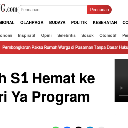
Pencarian
SIONAL
OLAHRAGA
BUDAYA
POLITIK
KESEHATAN
CO
konomi
Inspiratif
Opini
Selebritis
Sosok
Otomotif
Pe
Rumah Warga di Pasaman Tanpa Dasar Hukum Picu Keresahan
ah S1 Hemat ke
ri Ya Program