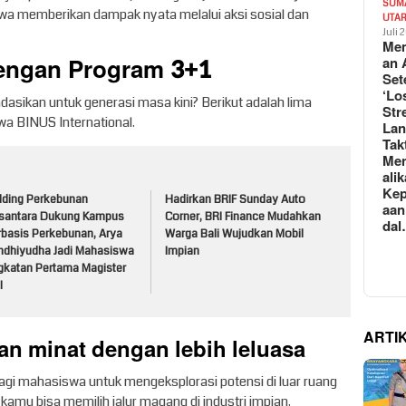
SUM
 memberikan dampak nyata melalui aksi sosial dan
UTA
Juli 
Mem
dengan Program 3+1
an 
Set
‘Lo
asikan untuk generasi masa kini? Berikut adalah lima
Str
a BINUS International.
La
Tak
Me
ali
Kep
lding Perkebunan
Hadirkan BRIF Sunday Auto
aan
santara Dukung Kampus
Corner, BRI Finance Mudahkan
da
rbasis Perkebunan, Arya
Warga Bali Wujudkan Mobil
ndhiyudha Jadi Mahasiswa
Impian
gkatan Pertama Magister
I
ARTI
n minat dengan lebih leluasa
agi mahasiswa untuk mengeksplorasi potensi di luar ruang
 kamu bisa memilih jalur magang di industri impian.