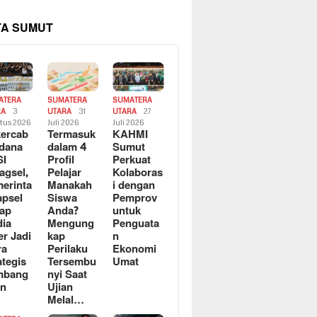
TA SUMUT
ATERA
SUMATERA
SUMATERA
RA
3
UTARA
31
UTARA
27
tus 2026
Juli 2026
Juli 2026
ercab
Termasuk
KAHMI
dana
dalam 4
Sumut
SI
Profil
Perkuat
agsel,
Pelajar
Kolaboras
erinta
Manakah
i dengan
apsel
Siswa
Pemprov
ap
Anda?
untuk
ia
Mengung
Penguata
er Jadi
kap
n
ra
Perilaku
Ekonomi
ategis
Tersembu
Umat
mbang
nyi Saat
an
Ujian
Melal…