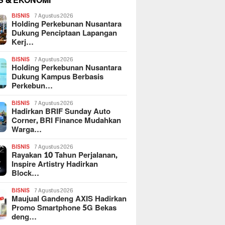
S & EKONOMI
BISNIS
7 Agustus 2026
Holding Perkebunan Nusantara
Dukung Penciptaan Lapangan
Kerj…
BISNIS
7 Agustus 2026
Holding Perkebunan Nusantara
Dukung Kampus Berbasis
Perkebun…
BISNIS
7 Agustus 2026
Hadirkan BRIF Sunday Auto
Corner, BRI Finance Mudahkan
Warga…
BISNIS
7 Agustus 2026
Rayakan 10 Tahun Perjalanan,
Inspire Artistry Hadirkan
Block…
BISNIS
7 Agustus 2026
Maujual Gandeng AXIS Hadirkan
Promo Smartphone 5G Bekas
deng…