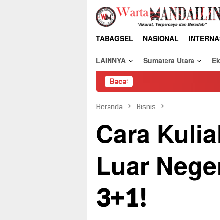
Loncat
ke
konten
TABAGSEL
NASIONAL
INTERNA
LAINNYA
Sumatera Utara
E
Baca:
Pembongkaran Paksa 
Beranda
Bisnis
Cara Kuli
Luar Nege
3+1!