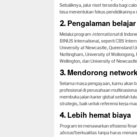
Sebaliknya, jalur riset tersedia bagi 
bisa menentukan fokus pendidikannya s
2. Pengalaman belajar
Melalui program
international
di Indon
BINUS International, seperti CBS Inter
University at Newcastle, Queensland Un
Nottingham, University of Wollongong, U
Wellington, dan University of Newcastle
3. Mendorong networki
Selama masa pengayaan, kamu akan b
profesional di perusahaan multinasional
membuka jalan karier global setelah lu
strategis, baik untuk referensi kerja m
4. Lebih hemat biaya
Program ini menawarkan efisiensi fina
abroad
berkualitas tanpa harus menang