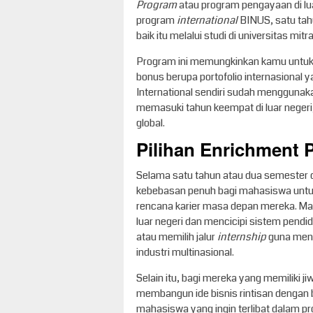
Program
atau program pengayaan di lu
program
international
BINUS, satu tah
baik itu melalui studi di universitas m
Program ini memungkinkan kamu untuk 
bonus berupa portofolio internasional 
International sendiri sudah menggunaka
memasuki tahun keempat di luar negeri
global.
Pilihan Enrichment
Selama satu tahun atau dua semester 
kebebasan penuh bagi mahasiswa untuk 
rencana karier masa depan mereka. Ma
luar negeri dan mencicipi sistem pendid
atau memilih jalur
internship
guna meng
industri multinasional.
Selain itu, bagi mereka yang memiliki ji
membangun ide bisnis rintisan dengan 
mahasiswa yang ingin terlibat dalam pro