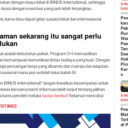
kukan dengan biaya lokal di BINUS International, sehingga
SUM
unia dengan investasi yang jauh lebih terjangkau.
BAR
202
Pe
ee
, kamu bisa dapat gelar sarjana lokal dan internasional
kar
Pak
Ru
jaman sekarang itu sangat perlu
War
rlukan
Pa
Tan
Das
onal adalah kebutuhan pokok. Program 3+1 memastikan
Hu
 dan kemampuan komunikasi lintas budaya yang kuat. Dengan
Pic
adapi persaingan kerja yang dinamis dan mampu beradaptasi
Ker
rnasional mana pun setelah lulus kuliah S1.
n
ari BINUS International? Jangan lewatkan kesempatan untuk
nia bersama kami! Informasi lebih lanjut tentang pilihan
sa kamu peroleh melalui
tautan berikut
! Selamat mencoba!
SUM
BAR
Juni
VRITIMES
Pe
Mat
Te
di 