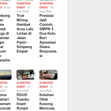
ATERA
SUMATERA
SUMATERA
AT
11 Juli
BARAT
21
BARAT
20
6
Juni 2026
Juni 2026
mbong
Truk
Prestasi
an
Miring
Jadi
sa
Hambat
Contoh,
mah
Arus Lalu
SMPN 1
ga di
Lintas di
Dua Koto
saman
Jalan
Beri
pa
Panti–
Apresiasi
ar
Simpang
Siswa
kum
Empat
Berpresta
u
si
esaha
ATERA
SUMATERA
SUMATERA
AT
20
BARAT
13
BARAT
12
 2026
Juni 2026
Juni 2026
sona
RSUD
Keluhan
ahari
Tuanku
Obat
rbenam
Imam
Kosong
Puncak
Bonjol
Mencuat,