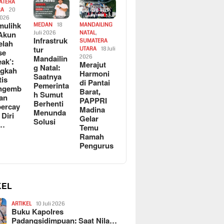
ATERA
RA
20
2026
ulihk
MEDAN
18
MANDAILING
Akun
Juli 2026
NATAL
,
Infrastruk
SUMATERA
elah
tur
UTARA
18 Juli
se
Mandailin
2026
eak’:
Merajut
g Natal:
ngkah
Harmoni
Saatnya
tis
di Pantai
Pemerinta
ngemb
Barat,
h Sumut
kan
PAPPRI
Berhenti
ercay
Madina
Menunda
 Diri
Gelar
Solusi
l…
Temu
Ramah
Pengurus
KEL
ARTIKEL
10 Juli 2026
Buku Kapolres
Padangsidimpuan: Saat Nila…