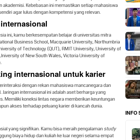
calon akademisi. Kebebasan ini memastikan setiap mahasiswa
endiri agar lulus dengan kompetensi yang relevan.
 internasional
esia ini, kamu berkesempatan belajar di universitas mitra
national Business School, Macquarie University, Northumbria
iversity of Technology (QUT), RMIT University, University of
niversity of New South Wales, Victoria University of
.
ng internasional untuk karier
erinteraksi dengan rekan mahasiswa mancanegara dan
. Jaringan internasional ini adalah aset berharga yang
lus. Memiliki koneksi lintas negara memberikan keuntungan
aupun akses terhadap peluang karier di kancah dunia.
INFO
nsial yang signifikan. Kamu bisa meraih pengalaman
study
gung biaya hidup dan kuliah ke luar negeri selama empat