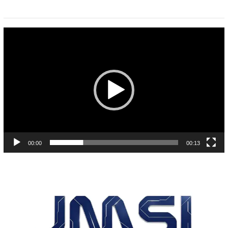
Pemutar
Video
00:00
00:13