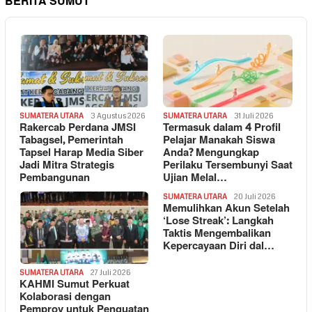
BERITA SUMUT
SUMATERA UTARA
3 Agustus 2026
SUMATERA UTARA
31 Juli 2026
Rakercab Perdana JMSI
Termasuk dalam 4 Profil
Tabagsel, Pemerintah
Pelajar Manakah Siswa
Tapsel Harap Media Siber
Anda? Mengungkap
Jadi Mitra Strategis
Perilaku Tersembunyi Saat
Pembangunan
Ujian Melal…
SUMATERA UTARA
20 Juli 2026
Memulihkan Akun Setelah
‘Lose Streak’: Langkah
Taktis Mengembalikan
Kepercayaan Diri dal…
SUMATERA UTARA
27 Juli 2026
KAHMI Sumut Perkuat
Kolaborasi dengan
Pemprov untuk Penguatan