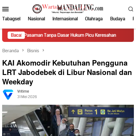
Loncat
Menu
ke
Mobile
konten
Tabagsel
Nasional
Internasional
Olahraga
Budaya
Po
asaman Tanpa Dasar Hukum Picu Keresahan
Baca:
Truk Miring Ha
Beranda
Bisnis
KAI Akomodir Kebutuhan Pengguna
LRT Jabodebek di Libur Nasional dan
Weekday
Vritime
31 Mei 2026