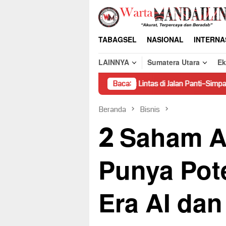
Loncat
ke
konten
TABAGSEL
NASIONAL
INTERNA
LAINNYA
Sumatera Utara
E
iring Hambat Arus Lalu Lintas di Jalan Panti–Simpang Empat
Baca:
Beranda
Bisnis
2 Saham A
Punya Pot
Era AI dan