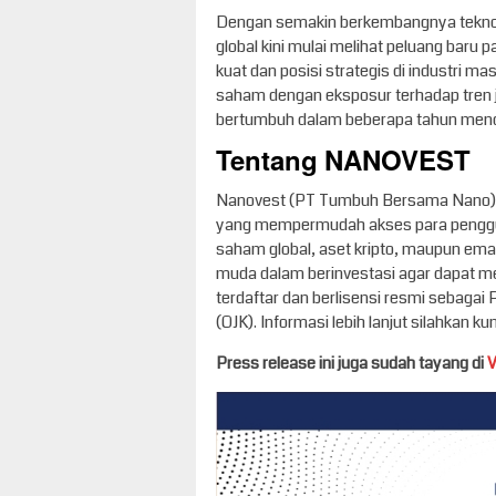
Dengan semakin berkembangnya teknolo
global kini mulai melihat peluang bar
kuat dan posisi strategis di industri m
saham dengan eksposur terhadap tren ja
bertumbuh dalam beberapa tahun men
Tentang NANOVEST
Nanovest (PT Tumbuh Bersama Nano) me
yang mempermudah akses para penggun
saham global, aset kripto, maupun emas
muda dalam berinvestasi agar dapat me
terdaftar dan berlisensi resmi sebagai
(OJK). Informasi lebih lanjut silahkan k
Press release ini juga sudah tayang di
V