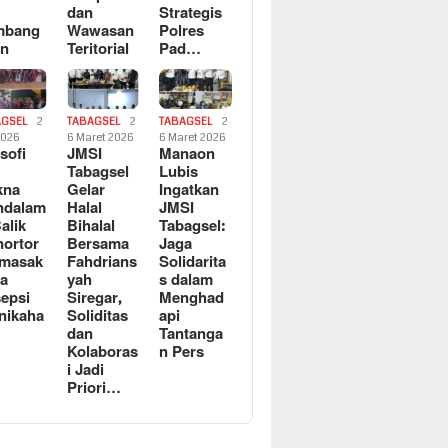
dan
Strategis
mbang
Wawasan
Polres
an
Teritorial
Pad…
AGSEL
2
TABAGSEL
2
TABAGSEL
2
2026
6 Maret 2026
6 Maret 2026
osofi
JMSI
Manaon
n
Tabagsel
Lubis
kna
Gelar
Ingatkan
ndalam
Halal
JMSI
Balik
Bihalal
Tabagsel:
ortor
Bersama
Jaga
rmasak
Fahdrians
Solidarita
a
yah
s dalam
epsi
Siregar,
Menghad
nikaha
Soliditas
api
dan
Tantanga
Kolaboras
n Pers
i Jadi
Priori…