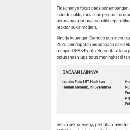
Tidak hanya fokus pada penambangan, C
industri nuklir, mulai dari pemurnian u
perusahaan ini juga memiliki kepemilik
reaktor nuklir modern.
Kinerja keuangan Cameco pun menunjuk
2026, pendapatan perusahaan naik sek
menjadi US$845 juta. Sementara laba 
perusahaan juga terus meningkat di te
BACAAN LAINNYA
Lomba Foto LRT Hadirkan
Ho
Hadiah Menarik, Ini Syaratnya
Nu
Pe
PT
Pe
Selain sektor energi, perhatian investor g