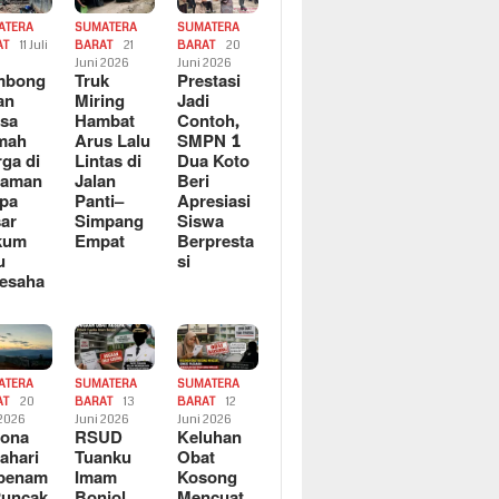
ATERA
SUMATERA
SUMATERA
AT
11 Juli
BARAT
21
BARAT
20
6
Juni 2026
Juni 2026
mbong
Truk
Prestasi
an
Miring
Jadi
sa
Hambat
Contoh,
mah
Arus Lalu
SMPN 1
ga di
Lintas di
Dua Koto
saman
Jalan
Beri
pa
Panti–
Apresiasi
ar
Simpang
Siswa
kum
Empat
Berpresta
u
si
esaha
ATERA
SUMATERA
SUMATERA
AT
20
BARAT
13
BARAT
12
 2026
Juni 2026
Juni 2026
sona
RSUD
Keluhan
ahari
Tuanku
Obat
rbenam
Imam
Kosong
Puncak
Bonjol
Mencuat,