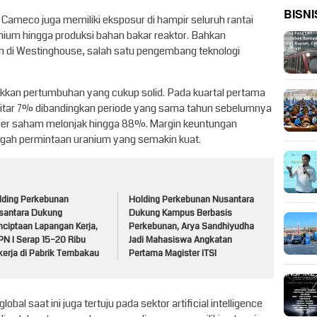
BISNI
ameco juga memiliki eksposur di hampir seluruh rantai
ranium hingga produksi bahan bakar reaktor. Bahkan
an di Westinghouse, salah satu pengembang teknologi
kan pertumbuhan yang cukup solid. Pada kuartal pertama
itar 7% dibandingkan periode yang sama tahun sebelumnya
per saham melonjak hingga 88%. Margin keuntungan
ngah permintaan uranium yang semakin kuat.
lding Perkebunan
Holding Perkebunan Nusantara
santara Dukung
Dukung Kampus Berbasis
nciptaan Lapangan Kerja,
Perkebunan, Arya Sandhiyudha
PN I Serap 15–20 Ribu
Jadi Mahasiswa Angkatan
kerja di Pabrik Tembakau
Pertama Magister ITSI
lobal saat ini juga tertuju pada sektor artificial intelligence