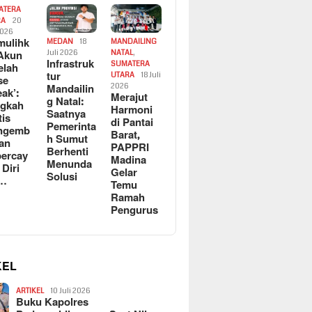
ATERA
RA
20
2026
ulihk
MEDAN
18
MANDAILING
Akun
Juli 2026
NATAL
,
Infrastruk
SUMATERA
elah
tur
UTARA
18 Juli
se
Mandailin
2026
eak’:
Merajut
g Natal:
ngkah
Harmoni
Saatnya
tis
di Pantai
Pemerinta
ngemb
Barat,
h Sumut
kan
PAPPRI
Berhenti
ercay
Madina
Menunda
 Diri
Gelar
Solusi
l…
Temu
Ramah
Pengurus
KEL
ARTIKEL
10 Juli 2026
Buku Kapolres