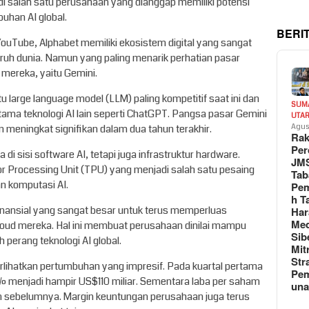
adi salah satu perusahaan yang dianggap memiliki potensi
han AI global.
BERI
ouTube, Alphabet memiliki ekosistem digital yang sangat
uruh dunia. Namun yang paling menarik perhatian pasar
 mereka, yaitu Gemini.
 large language model (LLM) paling kompetitif saat ini dan
SUM
ama teknologi AI lain seperti ChatGPT. Pangsa pasar Gemini
UTA
an meningkat signifikan dalam dua tahun terakhir.
Agus
Rak
Per
di sisi software AI, tetapi juga infrastruktur hardware.
JM
Processing Unit (TPU) yang menjadi salah satu pesaing
Tab
n komputasi AI.
Pem
h T
 finansial yang sangat besar untuk terus memperluas
Har
Med
cloud mereka. Hal ini membuat perusahaan dinilai mampu
Sib
 perang teknologi AI global.
Mit
Str
lihatkan pertumbuhan yang impresif. Pada kuartal pertama
Pe
 menjadi hampir US$110 miliar. Sementara laba per saham
un
n sebelumnya. Margin keuntungan perusahaan juga terus