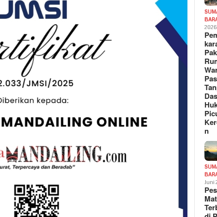
SUM
BAR
202
Pe
kar
Pak
Ru
War
Pa
Tan
Das
Hu
Pic
Ker
n
SUM
BAR
Juni
Pe
Mat
Te
di 