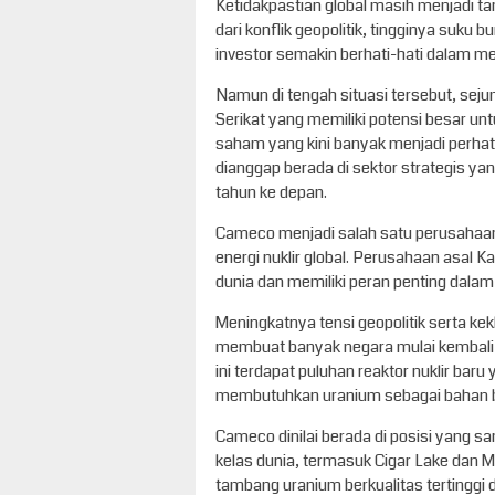
Ketidakpastian global masih menjadi t
dari konflik geopolitik, tingginya suk
investor semakin berhati-hati dalam me
Namun di tengah situasi tersebut, se
Serikat yang memiliki potensi besar 
saham yang kini banyak menjadi perhat
dianggap berada di sektor strategis y
tahun ke depan.
Cameco menjadi salah satu perusahaan
energi nuklir global. Perusahaan asal 
dunia dan memiliki peran penting dalam r
Meningkatnya tensi geopolitik serta kek
membuat banyak negara mulai kembali mel
ini terdapat puluhan reaktor nuklir ba
membutuhkan uranium sebagai bahan 
Cameco dinilai berada di posisi yang s
kelas dunia, termasuk Cigar Lake dan M
tambang uranium berkualitas tertinggi d