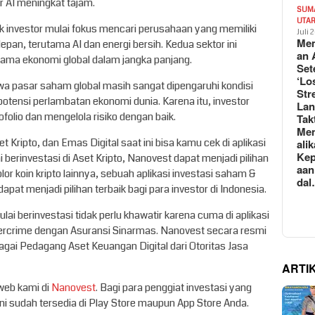
r AI meningkat tajam.
SUM
UTA
 investor mulai fokus mencari perusahaan yang memiliki
Juli 
Mem
epan, terutama AI dan energi bersih. Kedua sektor ini
an 
tama ekonomi global dalam jangka panjang.
Set
‘Lo
a pasar saham global masih sangat dipengaruhi kondisi
Str
 potensi perlambatan ekonomi dunia. Karena itu, investor
La
ofolio dan mengelola risiko dengan baik.
Tak
Me
Kripto, dan Emas Digital saat ini bisa kamu cek di aplikasi
ali
Kep
i berinvestasi di Aset Kripto, Nanovest dapat menjadi pilihan
aan
or koin kripto lainnya, sebuah aplikasi investasi saham &
da
pat menjadi pilihan terbaik bagi para investor di Indonesia.
lai berinvestasi tidak perlu khawatir karena cuma di aplikasi
cybercrime dengan Asuransi Sinarmas. Nanovest secara resmi
bagai Pedagang Aset Keuangan Digital dari Otoritas Jasa
ARTI
 web kami di
Nanovest
. Bagi para penggiat investasi yang
ni sudah tersedia di Play Store maupun App Store Anda.