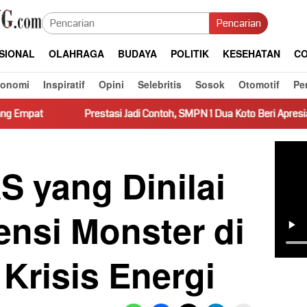
Pencarian
SIONAL
OLAHRAGA
BUDAYA
POLITIK
KESEHATAN
CO
konomi
Inspiratif
Opini
Selebritis
Sosok
Otomotif
Pe
Prestasi Jadi Contoh, SMPN 1 Dua Koto Beri Apresiasi Siswa Berpresta
S yang Dinilai
ensi Monster di
 Krisis Energi