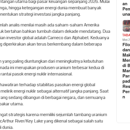
antangan utama bagi pasar keuangan sepanjang 2026. Mulai
an
u bunga, hingga ketegangan energi dunia membuat banyak
Pe
un
nentukan strategi investasi jangka panjang.
jumlah analis menilai masih ada saham-saham Amerika
untuk bertahan bahkan tumbuh dalam dekade mendatang. Dua
TAB
ian investor global adalah Cameco dan Alphabet. Keduanya
Mei 
ang diperkirakan akan terus berkembang dalam beberapa
Fil
da
Ma
Me
 yang paling diuntungkan dari meningkatnya kebutuhan
di 
Kanada ini merupakan produsen uranium terbesar kedua di
Man
antai pasok energi nuklir internasional.
Pa
pad
hawatiran terhadap stabilitas pasokan energi global
Res
irik energi nuklir sebagai alternatif jangka panjang. Saat
Per
n
ru yang sedang dibangun di berbagai negara, dan semuanya
bakar utama.
angat strategis karena memiliki sejumlah tambang uranium
cArthur River/Key Lake yang dikenal sebagai salah satu
i dunia.