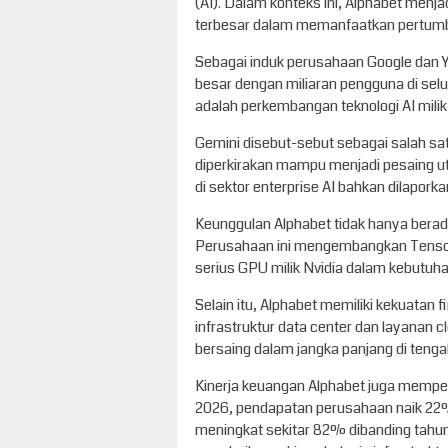
(AI). Dalam konteks ini, Alphabet menj
terbesar dalam memanfaatkan pertumbu
Sebagai induk perusahaan Google dan Y
besar dengan miliaran pengguna di sel
adalah perkembangan teknologi AI milik
Gemini disebut-sebut sebagai salah satu
diperkirakan mampu menjadi pesaing ut
di sektor enterprise AI bahkan dilapork
Keunggulan Alphabet tidak hanya berada 
Perusahaan ini mengembangkan Tensor 
serius GPU milik Nvidia dalam kebutuha
Selain itu, Alphabet memiliki kekuatan
infrastruktur data center dan layanan 
bersaing dalam jangka panjang di tengah
Kinerja keuangan Alphabet juga memper
2026, pendapatan perusahaan naik 22%
meningkat sekitar 82% dibanding tahu