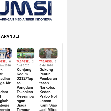
 TAPANULI
AGSEL
6
TABAGSEL
2
TABAGSEL
2
tus 2026
7 Juli 2026
0 Mei 2026
ok
Kunjungi
Dukung
al:
Kodim
Penuh
adiran
0212/Tap
Pemberan
gs Air
sel,
tasan
Pangdam
Narkoba,
dara
Tekankan
Kedan
N
Keseimba
Prabo Nol
ngkah
ngan
Lapan:
ategis
Siaga
Kami Siap
erata
Tempur
Jadi Mitra