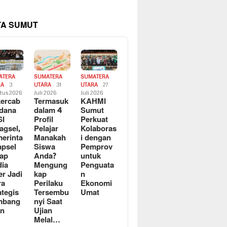
TA SUMUT
ATERA
SUMATERA
SUMATERA
RA
3
UTARA
31
UTARA
27
tus 2026
Juli 2026
Juli 2026
ercab
Termasuk
KAHMI
dana
dalam 4
Sumut
SI
Profil
Perkuat
agsel,
Pelajar
Kolaboras
erinta
Manakah
i dengan
apsel
Siswa
Pemprov
ap
Anda?
untuk
ia
Mengung
Penguata
er Jadi
kap
n
ra
Perilaku
Ekonomi
ategis
Tersembu
Umat
mbang
nyi Saat
an
Ujian
Melal…