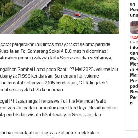
an
Pe
un
TAB
Mei 
atat pergerakan lalu lintas masyarakat selama periode
Fil
 Ruas Jalan Tol Semarang Seksi A,B,C masih didominasi
da
silaturahmi menuju wilayah Kota Semarang dan sekitarnya.
Ma
Me
di 
pengalihan Gombel Lama pada Rabu, 27 Mei 2026, volume lalu
Man
sebanyak 71.990 kendaraan. Sementara itu, volume
Pa
ng tercatat sebanyak 2.105 kendaraan, GT Jatingaleh 1
pad
ndol sebanyak 5.025 kendaraan.
Res
Per
egal PT Jasamarga Transjawa Tol, Ria Marlinda Paallo
n
masyarakat pada momentum libur Hari Raya Iduladha tahun
rak pendek dan wisata lokal di wilayah Semarang dan
uladha dimanfaatkan masyarakat untuk melakukan