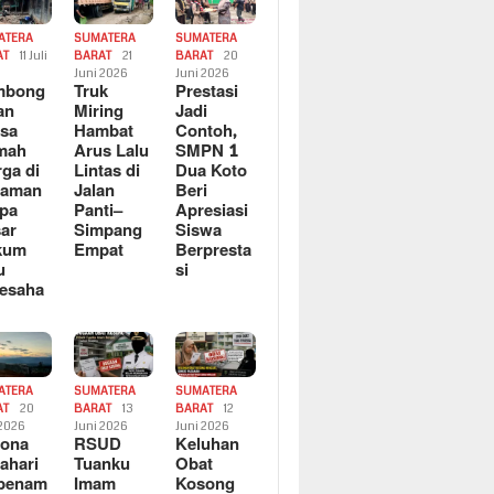
ATERA
SUMATERA
SUMATERA
AT
11 Juli
BARAT
21
BARAT
20
6
Juni 2026
Juni 2026
mbong
Truk
Prestasi
an
Miring
Jadi
sa
Hambat
Contoh,
mah
Arus Lalu
SMPN 1
ga di
Lintas di
Dua Koto
saman
Jalan
Beri
pa
Panti–
Apresiasi
ar
Simpang
Siswa
kum
Empat
Berpresta
u
si
esaha
ATERA
SUMATERA
SUMATERA
AT
20
BARAT
13
BARAT
12
 2026
Juni 2026
Juni 2026
sona
RSUD
Keluhan
ahari
Tuanku
Obat
rbenam
Imam
Kosong