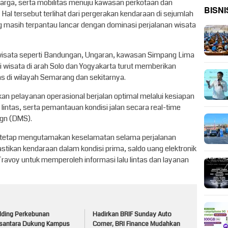
eluarga, serta mobilitas menuju kawasan perkotaan dan
BISNI
 Hal tersebut terlihat dari pergerakan kendaraan di sejumlah
asih terpantau lancar dengan dominasi perjalanan wisata
wisata seperti Bandungan, Ungaran, kawasan Simpang Lima
 wisata di arah Solo dan Yogyakarta turut memberikan
tas di wilayah Semarang dan sekitarnya.
 pelayanan operasional berjalan optimal melalui kesiapan
 lintas, serta pemantauan kondisi jalan secara real-time
gn (DMS).
 tetap mengutamakan keselamatan selama perjalanan
stikan kendaraan dalam kondisi prima, saldo uang elektronik
ravoy untuk memperoleh informasi lalu lintas dan layanan
lding Perkebunan
Hadirkan BRIF Sunday Auto
santara Dukung Kampus
Corner, BRI Finance Mudahkan