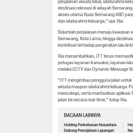
perjalanan wisata lokal, silaturahmi k
destinasi rekreasi di wilayah Semarang.
akses utama Ruas Semarang ABC yang m
dan silaturahmi keluarga,” ujar Ria.
Sejumlah perjalanan menuju kawasan 
Semarang, Kota Lama, hingga destinasi
kontribusi terhadap pergerakan lalu lin
Ria menambahkan, JTT terus memastikan
petugas layanan transaksi, layanan lalu
melalui CCTV dan Dynamic Message Si
“JTT mengimbau pengguna jalan untuk
wisata maupun silaturahmi keluarga. Pa
mencukupi, serta manfaatkan aplikasi T
jalan tol secara real-time,” tutup Ria.
BACAAN LAINNYA
Holding Perkebunan Nusantara
Ho
Dukung Penciptaan Lapangan
Nu