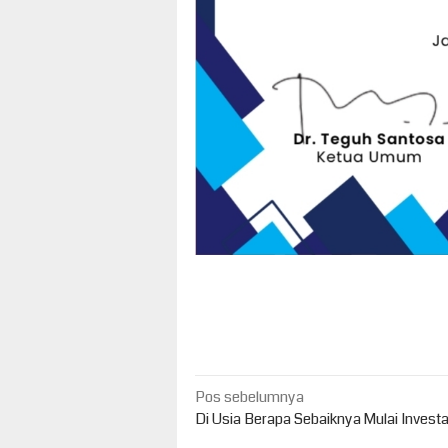
Navigasi
Pos sebelumnya
pos
Di Usia Berapa Sebaiknya Mulai Investa