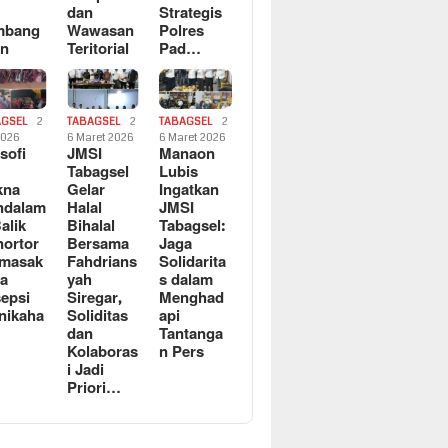
dan
Strategis
mbang
Wawasan
Polres
an
Teritorial
Pad…
AGSEL
2
TABAGSEL
2
TABAGSEL
2
2026
6 Maret 2026
6 Maret 2026
osofi
JMSI
Manaon
n
Tabagsel
Lubis
kna
Gelar
Ingatkan
ndalam
Halal
JMSI
Balik
Bihalal
Tabagsel:
ortor
Bersama
Jaga
rmasak
Fahdrians
Solidarita
a
yah
s dalam
epsi
Siregar,
Menghad
nikaha
Soliditas
api
dan
Tantanga
Kolaboras
n Pers
i Jadi
Priori…