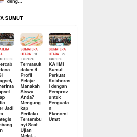
deng…
TA SUMUT
ATERA
SUMATERA
SUMATERA
RA
3
UTARA
31
UTARA
27
tus 2026
Juli 2026
Juli 2026
ercab
Termasuk
KAHMI
dana
dalam 4
Sumut
SI
Profil
Perkuat
agsel,
Pelajar
Kolaboras
erinta
Manakah
i dengan
apsel
Siswa
Pemprov
ap
Anda?
untuk
ia
Mengung
Penguata
er Jadi
kap
n
ra
Perilaku
Ekonomi
ategis
Tersembu
Umat
mbang
nyi Saat
an
Ujian
Melal…