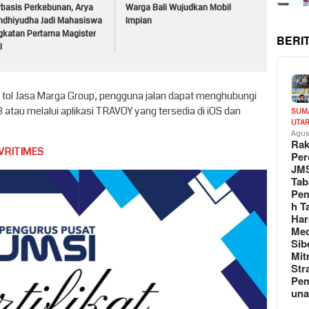
rbasis Perkebunan, Arya
Warga Bali Wujudkan Mobil
ndhiyudha Jadi Mahasiswa
Impian
gkatan Pertama Magister
BERI
I
ruas tol Jasa Marga Group, pengguna jalan dapat menghubungi
3 atau melalui aplikasi TRAVOY yang tersedia di iOS dan
SUM
UTA
Agus
Rak
VRITIMES
Per
JM
Tab
Pem
h T
Har
Med
Sib
Mit
Str
Pe
un