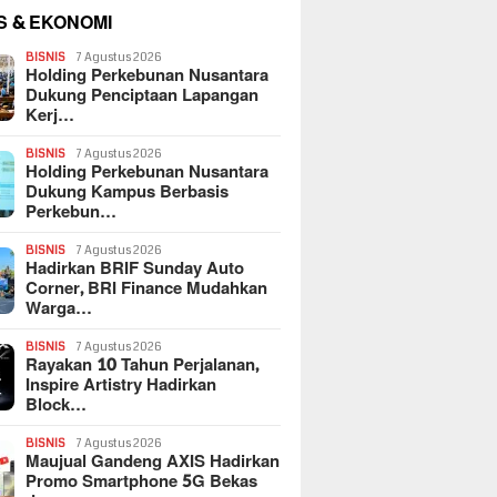
S & EKONOMI
BISNIS
7 Agustus 2026
Holding Perkebunan Nusantara
Dukung Penciptaan Lapangan
Kerj…
BISNIS
7 Agustus 2026
Holding Perkebunan Nusantara
Dukung Kampus Berbasis
Perkebun…
BISNIS
7 Agustus 2026
Hadirkan BRIF Sunday Auto
Corner, BRI Finance Mudahkan
Warga…
BISNIS
7 Agustus 2026
Rayakan 10 Tahun Perjalanan,
Inspire Artistry Hadirkan
Block…
BISNIS
7 Agustus 2026
Maujual Gandeng AXIS Hadirkan
Promo Smartphone 5G Bekas