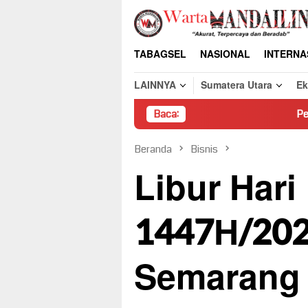
Loncat
ke
konten
TABAGSEL
NASIONAL
INTERNA
LAINNYA
Sumatera Utara
E
Baca:
Pembongkaran Pak
Beranda
Bisnis
Libur Hari
1447H/202
Semarang 