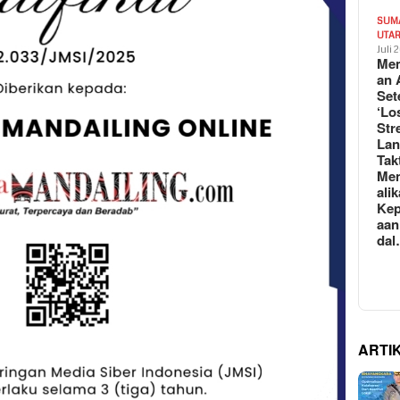
SUM
UTA
Juli 
Mem
an 
Set
‘Lo
Str
La
Tak
Me
ali
Kep
aan
da
ARTI