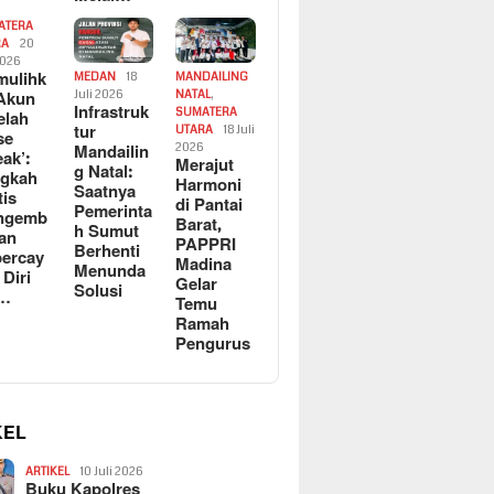
ATERA
RA
20
2026
ulihk
MEDAN
18
MANDAILING
Akun
Juli 2026
NATAL
,
Infrastruk
SUMATERA
elah
tur
UTARA
18 Juli
se
Mandailin
2026
eak’:
Merajut
g Natal:
ngkah
Harmoni
Saatnya
tis
di Pantai
Pemerinta
ngemb
Barat,
h Sumut
kan
PAPPRI
Berhenti
ercay
Madina
Menunda
 Diri
Gelar
Solusi
l…
Temu
Ramah
Pengurus
KEL
ARTIKEL
10 Juli 2026
Buku Kapolres