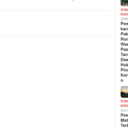
SUM
BAR
202
Pe
kar
Pak
Ru
War
Pa
Tan
Das
Hu
Pic
Ker
n
SUM
BAR
Juni
Pe
Mat
Te