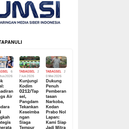
 TAPANULI
AGSEL
6
TABAGSEL
2
TABAGSEL
2
tus 2026
7 Juli 2026
0 Mei 2026
ok
Kunjungi
Dukung
al:
Kodim
Penuh
adiran
0212/Tap
Pemberan
gs Air
sel,
tasan
Pangdam
Narkoba,
dara
Tekankan
Kedan
N
Keseimba
Prabo Nol
ngkah
ngan
Lapan:
ategis
Siaga
Kami Siap
erata
Tempur
Jadi Mitra