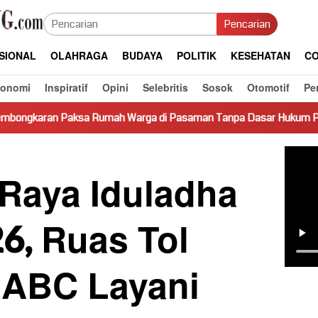
Pencarian
SIONAL
OLAHRAGA
BUDAYA
POLITIK
KESEHATAN
CO
konomi
Inspiratif
Opini
Selebritis
Sosok
Otomotif
Pe
sa Rumah Warga di Pasaman Tanpa Dasar Hukum Picu Keresahan
 Raya Iduladha
6, Ruas Tol
ABC Layani