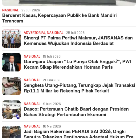
NASIONAL
29 Juli 2026
Berderet Kasus, Kepercayaan Publik ke Bank Mandiri
Terancam
ADVERTORIAL
,
NASIONAL
25 Juli 2026
Sinergi PT Palma Pertiwi Makmur, JARSANAS dan
Kemendes Wujudkan Indonesia Berdaulat
NASIONAL
19 Juli 2026
Gara-gara Ucapan “Lu Punya Otak Enggak?”, PWI
Kecam Sikap Merendahkan Hotman Paris
NASIONAL
21 Juni 2026
Sengketa Utang-Piutang, Terungkap Jejak Transaksi
Rp11,1 Miliar ke Rekening Pihak Terkait
NASIONAL
9 Juni 2026
Dasco: Pertemuan Chatib Basri dengan Presiden
Bahas Strategi Pertumbuhan Ekonomi
NASIONAL
10 Mei 2026
Jadi Bagian Rakernas PERADI SAI 2026, Ongki
Saputra Tekankan Pentingnya Adaptasi Hukum Era