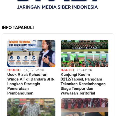
INFO TAPANULI
TABAGSEL
6 Agustus 2026
TABAGSEL
27 Juli 2026
Ucok Rizal: Kehadiran
Kunjungi Kodim
Wings Air di Bandara JHN
0212/Tapsel, Pangdam
Langkah Strategis
Tekankan Keseimbangan
Pemerataan
Siaga Tempur dan
Pembangunan
Wawasan Teritorial