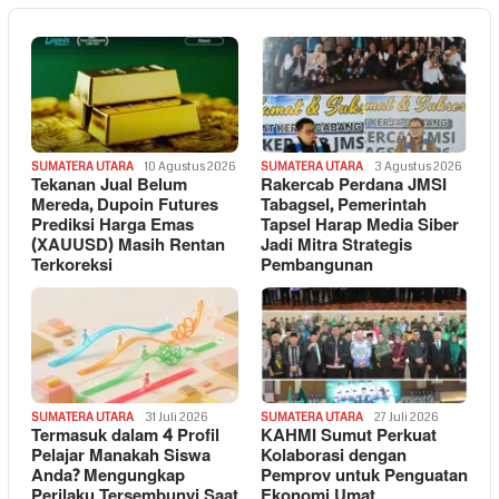
SUMATERA UTARA
10 Agustus 2026
SUMATERA UTARA
3 Agustus 2026
Tekanan Jual Belum
Rakercab Perdana JMSI
Mereda, Dupoin Futures
Tabagsel, Pemerintah
Prediksi Harga Emas
Tapsel Harap Media Siber
(XAUUSD) Masih Rentan
Jadi Mitra Strategis
Terkoreksi
Pembangunan
SUMATERA UTARA
31 Juli 2026
SUMATERA UTARA
27 Juli 2026
Termasuk dalam 4 Profil
KAHMI Sumut Perkuat
Pelajar Manakah Siswa
Kolaborasi dengan
Anda? Mengungkap
Pemprov untuk Penguatan
Perilaku Tersembunyi Saat
Ekonomi Umat