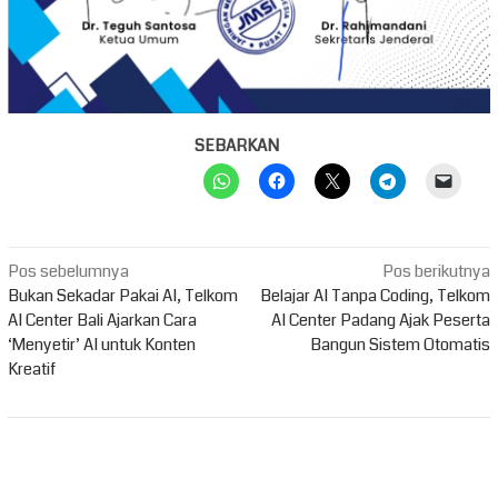
SEBARKAN
Navigasi
Pos sebelumnya
Pos berikutnya
pos
Bukan Sekadar Pakai AI, Telkom
Belajar AI Tanpa Coding, Telkom
AI Center Bali Ajarkan Cara
AI Center Padang Ajak Peserta
‘Menyetir’ AI untuk Konten
Bangun Sistem Otomatis
Kreatif