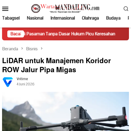
Loncat
Menu
ke
Mobile
konten
Tabagsel
Nasional
Internasional
Olahraga
Budaya
Po
Pasaman Tanpa Dasar Hukum Picu Keresahan
Baca:
Truk Miring 
Beranda
Bisnis
LiDAR untuk Manajemen Koridor
ROW Jalur Pipa Migas
Vritime
4 Juni 2026