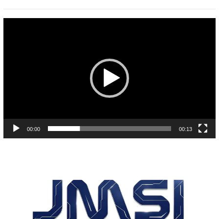
Pemutar
Video
00:00
00:13