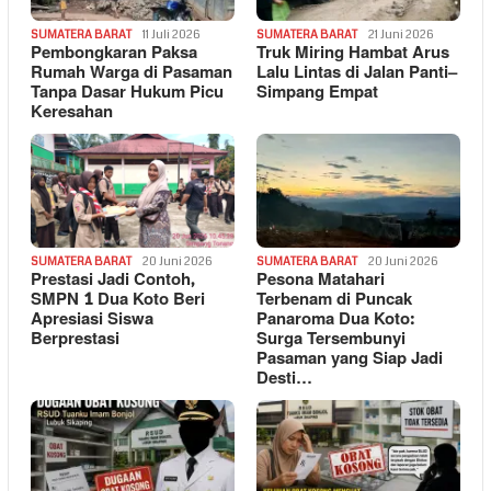
SUMATERA BARAT
11 Juli 2026
SUMATERA BARAT
21 Juni 2026
Pembongkaran Paksa
Truk Miring Hambat Arus
Rumah Warga di Pasaman
Lalu Lintas di Jalan Panti–
Tanpa Dasar Hukum Picu
Simpang Empat
Keresahan
SUMATERA BARAT
20 Juni 2026
SUMATERA BARAT
20 Juni 2026
Prestasi Jadi Contoh,
Pesona Matahari
SMPN 1 Dua Koto Beri
Terbenam di Puncak
Apresiasi Siswa
Panaroma Dua Koto:
Berprestasi
Surga Tersembunyi
Pasaman yang Siap Jadi
Desti…