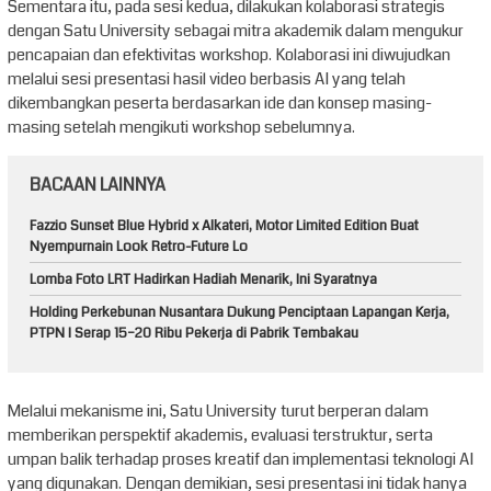
Sementara itu, pada sesi kedua, dilakukan kolaborasi strategis
dengan Satu University sebagai mitra akademik dalam mengukur
pencapaian dan efektivitas workshop. Kolaborasi ini diwujudkan
melalui sesi presentasi hasil video berbasis AI yang telah
dikembangkan peserta berdasarkan ide dan konsep masing-
masing setelah mengikuti workshop sebelumnya.
BACAAN LAINNYA
Fazzio Sunset Blue Hybrid x Alkateri, Motor Limited Edition Buat
Nyempurnain Look Retro-Future Lo
Lomba Foto LRT Hadirkan Hadiah Menarik, Ini Syaratnya
Holding Perkebunan Nusantara Dukung Penciptaan Lapangan Kerja,
PTPN I Serap 15–20 Ribu Pekerja di Pabrik Tembakau
Melalui mekanisme ini, Satu University turut berperan dalam
memberikan perspektif akademis, evaluasi terstruktur, serta
umpan balik terhadap proses kreatif dan implementasi teknologi AI
yang digunakan. Dengan demikian, sesi presentasi ini tidak hanya