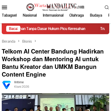
Loncat
Menu
ke
Mobile
konten
Tabagsel
Nasional
Internasional
Olahraga
Budaya
Po
 Tanpa Dasar Hukum Picu Keresahan
Baca:
Truk Miring Hambat A
Beranda
Bisnis
Telkom AI Center Bandung Hadirkan
Workshop dan Mentoring AI untuk
Bantu Kreator dan UMKM Bangun
Content Engine
Vritime
4 Juni 2026