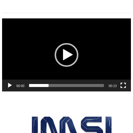
Pemutar
Video
00:00
00:13