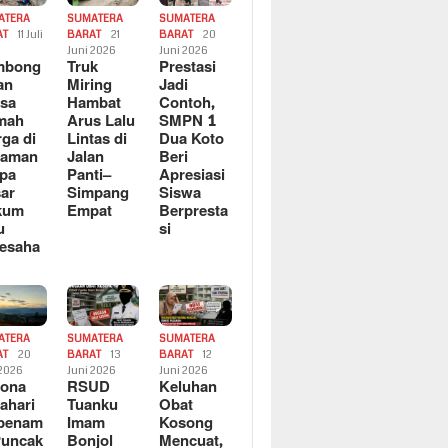
ATERA
SUMATERA
SUMATERA
AT
11 Juli
BARAT
21
BARAT
20
6
Juni 2026
Juni 2026
mbong
Truk
Prestasi
an
Miring
Jadi
sa
Hambat
Contoh,
mah
Arus Lalu
SMPN 1
ga di
Lintas di
Dua Koto
saman
Jalan
Beri
pa
Panti–
Apresiasi
ar
Simpang
Siswa
kum
Empat
Berpresta
u
si
esaha
ATERA
SUMATERA
SUMATERA
AT
20
BARAT
13
BARAT
12
 2026
Juni 2026
Juni 2026
sona
RSUD
Keluhan
ahari
Tuanku
Obat
rbenam
Imam
Kosong
Puncak
Bonjol
Mencuat,