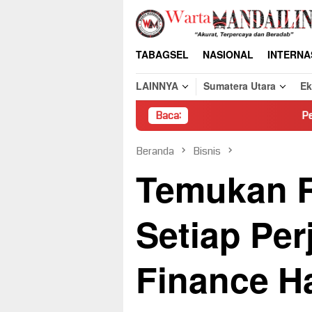
Loncat
ke
konten
TABAGSEL
NASIONAL
INTERNA
LAINNYA
Sumatera Utara
E
Baca:
Pembongkaran Paksa R
Beranda
Bisnis
Temukan R
Setiap Per
Finance H