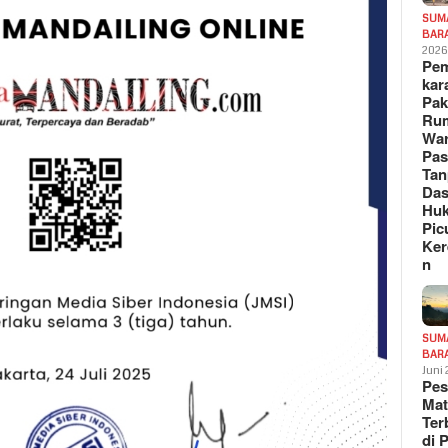
SUM
BAR
202
Pe
kar
Pak
Ru
War
Pa
Tan
Das
Hu
Pic
Ker
n
SUM
BAR
Juni
Pe
Mat
Te
di 