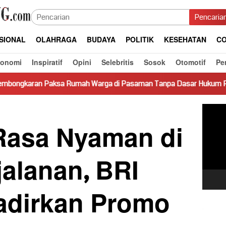
Pencaria
SIONAL
OLAHRAGA
BUDAYA
POLITIK
KESEHATAN
CO
konomi
Inspiratif
Opini
Selebritis
Sosok
Otomotif
Pe
umah Warga di Pasaman Tanpa Dasar Hukum Picu Keresahan
Pemut
Video
asa Nyaman di
jalanan, BRI
adirkan Promo