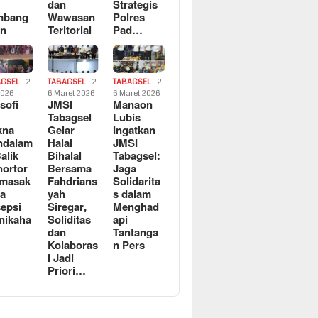
dan
Strategis
mbang
Wawasan
Polres
an
Teritorial
Pad…
AGSEL
2
TABAGSEL
2
TABAGSEL
2
2026
6 Maret 2026
6 Maret 2026
osofi
JMSI
Manaon
n
Tabagsel
Lubis
kna
Gelar
Ingatkan
ndalam
Halal
JMSI
Balik
Bihalal
Tabagsel:
ortor
Bersama
Jaga
rmasak
Fahdrians
Solidarita
a
yah
s dalam
epsi
Siregar,
Menghad
nikaha
Soliditas
api
dan
Tantanga
Kolaboras
n Pers
i Jadi
Priori…