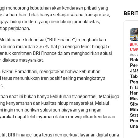
nggi mendorong kebutuhan akan kendaraan pribadi yang
BERI
sehari-hari. Tidak hanya sebagai sarana transportasi,
i gaya hidup modern yang mendukung produktivitas,
iap perjalanan.
Multifinance Indonesia (“BRI Finance”) menghadirkan
SUM
bunga mulai dari 3,97% flat p.a dengan tenor hingga 5
UTA
 bentuk komitmen BRI Finance dalam menghadirkan solusi
Agus
Rak
h diakses masyarakat.
Per
JM
tia Fakhri Ramadhani, mengatakan bahwa kebutuhan
Tab
 terus menunjukkan tren positif seiring meningkatnya
Pem
r.
h T
Har
 saat ini bukan hanya kebutuhan transportasi, tetapi juga
Med
ng kenyamanan dan kualitas hidup masyarakat. Melalui
Sib
Mit
mi ingin memberikan solusi pembiayaan yang ringan,
Str
syarakat dapat lebih nyaman dalam mewujudkan kendaraan
Pe
un
if, BRI Finance juga terus memperkuat layanan digital guna