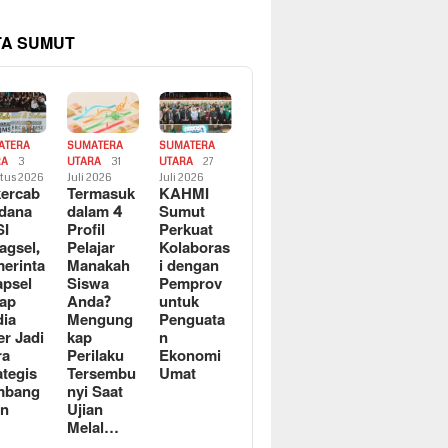
TA SUMUT
ATERA
SUMATERA
SUMATERA
RA
3
UTARA
31
UTARA
27
tus 2026
Juli 2026
Juli 2026
ercab
Termasuk
KAHMI
dana
dalam 4
Sumut
SI
Profil
Perkuat
agsel,
Pelajar
Kolaboras
erinta
Manakah
i dengan
apsel
Siswa
Pemprov
ap
Anda?
untuk
ia
Mengung
Penguata
er Jadi
kap
n
ra
Perilaku
Ekonomi
ategis
Tersembu
Umat
mbang
nyi Saat
an
Ujian
Melal…