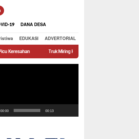
n
VID-19
DANA DESA
ristiwa
EDUKASI
ADVERTORIAL
Truk Miring Hambat Arus Lalu Lintas di Jalan Panti–Simpang Empat
ar
00:00
00:13