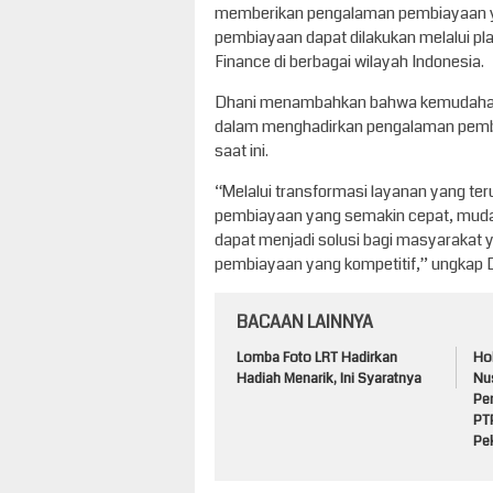
memberikan pengalaman pembiayaan yan
pembiayaan dapat dilakukan melalui pl
Finance di berbagai wilayah Indonesia.
Dhani menambahkan bahwa kemudahan 
dalam menghadirkan pengalaman pembi
saat ini.
“Melalui transformasi layanan yang ter
pembiayaan yang semakin cepat, mudah
dapat menjadi solusi bagi masyarakat 
pembiayaan yang kompetitif,” ungkap D
BACAAN LAINNYA
Lomba Foto LRT Hadirkan
Ho
Hadiah Menarik, Ini Syaratnya
Nu
Pe
PT
Pe