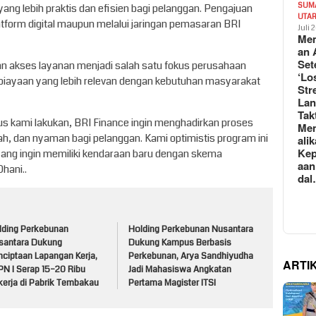
SUM
g lebih praktis dan efisien bagi pelanggan. Pengajuan
UTA
atform digital maupun melalui jaringan pemasaran BRI
Juli 
Mem
an 
Set
akses layanan menjadi salah satu fokus perusahaan
‘Lo
ayaan yang lebih relevan dengan kebutuhan masyarakat
Str
La
Tak
us kami lakukan, BRI Finance ingin menghadirkan proses
Me
, dan nyaman bagi pelanggan. Kami optimistis program ini
ali
Kep
yang ingin memiliki kendaraan baru dengan skema
aan
hani..
da
lding Perkebunan
Holding Perkebunan Nusantara
santara Dukung
Dukung Kampus Berbasis
nciptaan Lapangan Kerja,
Perkebunan, Arya Sandhiyudha
ARTI
PN I Serap 15–20 Ribu
Jadi Mahasiswa Angkatan
kerja di Pabrik Tembakau
Pertama Magister ITSI