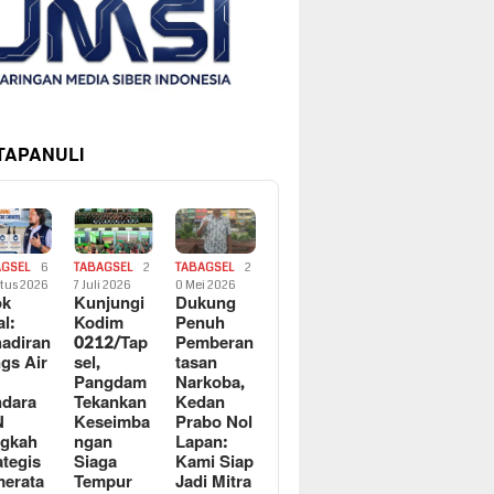
 TAPANULI
AGSEL
6
TABAGSEL
2
TABAGSEL
2
tus 2026
7 Juli 2026
0 Mei 2026
ok
Kunjungi
Dukung
al:
Kodim
Penuh
adiran
0212/Tap
Pemberan
gs Air
sel,
tasan
Pangdam
Narkoba,
dara
Tekankan
Kedan
N
Keseimba
Prabo Nol
ngkah
ngan
Lapan:
ategis
Siaga
Kami Siap
erata
Tempur
Jadi Mitra