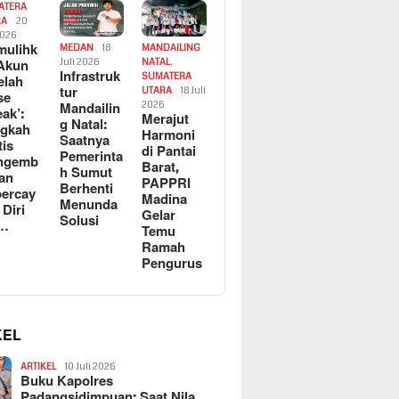
ATERA
RA
20
2026
ulihk
MEDAN
18
MANDAILING
Akun
Juli 2026
NATAL
,
Infrastruk
SUMATERA
elah
tur
UTARA
18 Juli
se
Mandailin
2026
eak’:
Merajut
g Natal:
ngkah
Harmoni
Saatnya
tis
di Pantai
Pemerinta
ngemb
Barat,
h Sumut
kan
PAPPRI
Berhenti
ercay
Madina
Menunda
 Diri
Gelar
Solusi
l…
Temu
Ramah
Pengurus
KEL
ARTIKEL
10 Juli 2026
Buku Kapolres
Padangsidimpuan: Saat Nila…