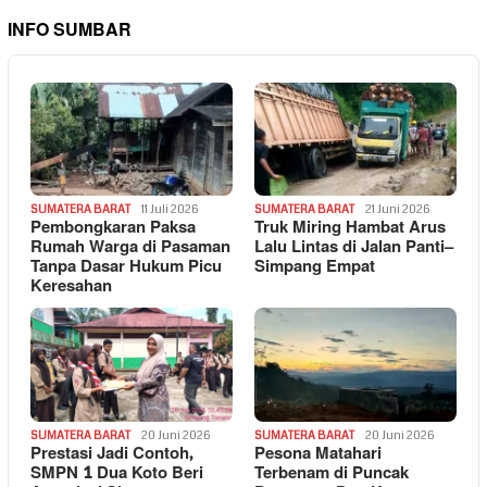
INFO SUMBAR
SUMATERA BARAT
11 Juli 2026
SUMATERA BARAT
21 Juni 2026
Pembongkaran Paksa
Truk Miring Hambat Arus
Rumah Warga di Pasaman
Lalu Lintas di Jalan Panti–
Tanpa Dasar Hukum Picu
Simpang Empat
Keresahan
SUMATERA BARAT
20 Juni 2026
SUMATERA BARAT
20 Juni 2026
Prestasi Jadi Contoh,
Pesona Matahari
SMPN 1 Dua Koto Beri
Terbenam di Puncak