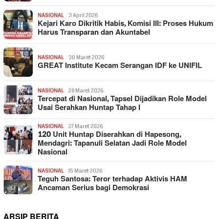
NASIONAL
3 April 2026
Kejari Karo Dikritik Habis, Komisi III: Proses Hukum
Harus Transparan dan Akuntabel
NASIONAL
30 Maret 2026
GREAT Institute Kecam Serangan IDF ke UNIFIL
NASIONAL
28 Maret 2026
Tercepat di Nasional, Tapsel Dijadikan Role Model
Usai Serahkan Huntap Tahap I
NASIONAL
27 Maret 2026
120 Unit Huntap Diserahkan di Hapesong,
Mendagri: Tapanuli Selatan Jadi Role Model
Nasional
NASIONAL
15 Maret 2026
Teguh Santosa: Teror terhadap Aktivis HAM
Ancaman Serius bagi Demokrasi
ARSIP BERITA