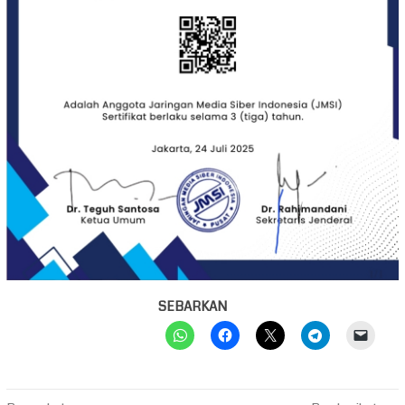
SEBARKAN