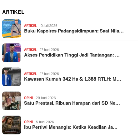
ARTIKEL
ARTIKEL
10 Juli 2026
Buku Kapolres Padangsidimpuan: Saat Nila…
ARTIKEL
27 Juni 2026
Akses Pendidikan Tinggi Jadi Tantangan: …
ARTIKEL
27 Juni 2026
Kawasan Kumuh 342 Ha & 1.388 RTLH: M…
OPINI
20 Juni 2026
Satu Prestasi, Ribuan Harapan dari SD Ne…
OPINI
5 Juni 2026
Ibu Pertiwi Menangis: Ketika Keadilan Ja…