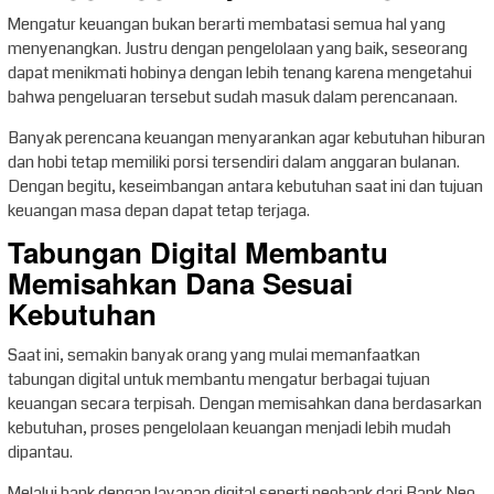
Mengatur keuangan bukan berarti membatasi semua hal yang
menyenangkan. Justru dengan pengelolaan yang baik, seseorang
dapat menikmati hobinya dengan lebih tenang karena mengetahui
bahwa pengeluaran tersebut sudah masuk dalam perencanaan.
Banyak perencana keuangan menyarankan agar kebutuhan hiburan
dan hobi tetap memiliki porsi tersendiri dalam anggaran bulanan.
Dengan begitu, keseimbangan antara kebutuhan saat ini dan tujuan
keuangan masa depan dapat tetap terjaga.
Tabungan Digital Membantu
Memisahkan Dana Sesuai
Kebutuhan
Saat ini, semakin banyak orang yang mulai memanfaatkan
tabungan digital untuk membantu mengatur berbagai tujuan
keuangan secara terpisah. Dengan memisahkan dana berdasarkan
kebutuhan, proses pengelolaan keuangan menjadi lebih mudah
dipantau.
Melalui bank dengan layanan digital seperti neobank dari Bank Neo