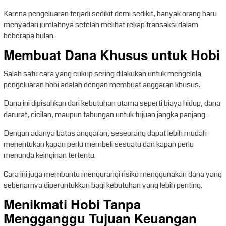
Karena pengeluaran terjadi sedikit demi sedikit, banyak orang baru
menyadari jumlahnya setelah melihat rekap transaksi dalam
beberapa bulan.
Membuat Dana Khusus untuk Hobi
Salah satu cara yang cukup sering dilakukan untuk mengelola
pengeluaran hobi adalah dengan membuat anggaran khusus.
Dana ini dipisahkan dari kebutuhan utama seperti biaya hidup, dana
darurat, cicilan, maupun tabungan untuk tujuan jangka panjang.
Dengan adanya batas anggaran, seseorang dapat lebih mudah
menentukan kapan perlu membeli sesuatu dan kapan perlu
menunda keinginan tertentu.
Cara ini juga membantu mengurangi risiko menggunakan dana yang
sebenarnya diperuntukkan bagi kebutuhan yang lebih penting.
Menikmati Hobi Tanpa
Mengganggu Tujuan Keuangan