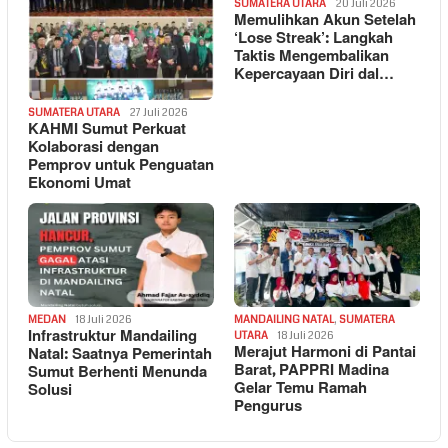
SUMATERA UTARA
20 Juli 2026
Memulihkan Akun Setelah
‘Lose Streak’: Langkah
Taktis Mengembalikan
Kepercayaan Diri dal…
SUMATERA UTARA
27 Juli 2026
KAHMI Sumut Perkuat
Kolaborasi dengan
Pemprov untuk Penguatan
Ekonomi Umat
MEDAN
18 Juli 2026
MANDAILING NATAL
,
SUMATERA
Infrastruktur Mandailing
UTARA
18 Juli 2026
Merajut Harmoni di Pantai
Natal: Saatnya Pemerintah
Barat, PAPPRI Madina
Sumut Berhenti Menunda
Gelar Temu Ramah
Solusi
Pengurus