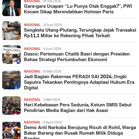
NASIONAL
19 Juli 2026
Gara-gara Ucapan “Lu Punya Otak Enggak?”, PWI
Kecam Sikap Merendahkan Hotman Paris
NASIONAL
21 Juni 2026
Sengketa Utang-Piutang, Terungkap Jejak Transaksi
Rp11,1 Miliar ke Rekening Pihak Terkait
NASIONAL
9 Juni 2026
Dasco: Pertemuan Chatib Basri dengan Presiden
Bahas Strategi Pertumbuhan Ekonomi
NASIONAL
10 Mei 2026
Jadi Bagian Rakernas PERADI SAI 2026, Ongki
Saputra Tekankan Pentingnya Adaptasi Hukum Era
Digital
NASIONAL
3 Mei 2026
Hari Kebebasan Pers Sedunia, Ketum SMSI Sebut
Pendirian Media Bagian dari Hak Asasi
NASIONAL
11 April 2026
Demo Anti Narkoba Berujung Ricuh di Rohil, Warga
Bakar Barang dan Rusak Rumah Milik Diduga
Bandar