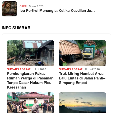
OPINI
5 Juni 2026
Ibu Pertiwi Menangis: Ketika Keadilan Ja…
INFO SUMBAR
SUMATERA BARAT
11 Juli 2026
SUMATERA BARAT
21 Juni 2026
Pembongkaran Paksa
Truk Miring Hambat Arus
Rumah Warga di Pasaman
Lalu Lintas di Jalan Panti–
Tanpa Dasar Hukum Picu
Simpang Empat
Keresahan