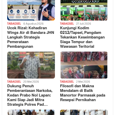
TABAGSEL
6 Agustus 2026
TABAGSEL
27 Juli 2026
Ucok Rizal: Kehadiran
Kunjungi Kodim
Wings Air di Bandara JHN
0212/Tapsel, Pangdam
Langkah Strategis
Tekankan Keseimbangan
Pemerataan
Siaga Tempur dan
Pembangunan
Wawasan Teritorial
TABAGSEL
20 Mei 2026
TABAGSEL
2 Mei 2026
Dukung Penuh
Filosofi dan Makna
Pemberantasan Narkoba,
Mendalam di Balik
Kedan Prabo Nol Lapan:
Manortor Parmasak pada
Kami Siap Jadi Mitra
Resepsi Pernikahan
Strategis Polres Pad…