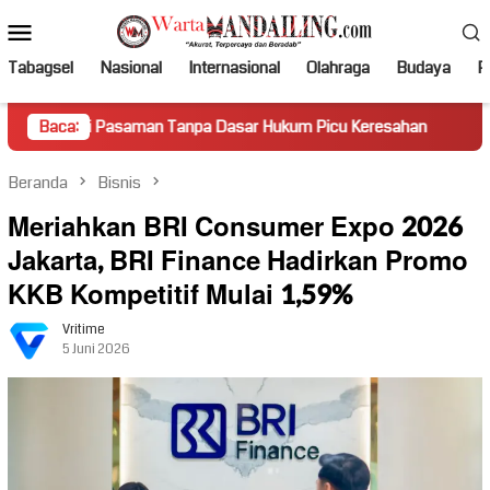
Loncat
Menu
ke
Mobile
konten
Tabagsel
Nasional
Internasional
Olahraga
Budaya
Po
Pasaman Tanpa Dasar Hukum Picu Keresahan
Baca:
Truk Miring H
Beranda
Bisnis
Meriahkan BRI Consumer Expo 2026
Jakarta, BRI Finance Hadirkan Promo
KKB Kompetitif Mulai 1,59%
Vritime
5 Juni 2026