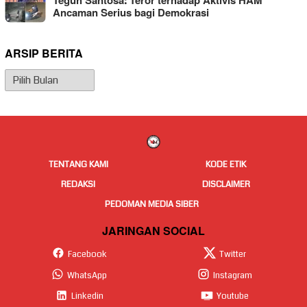
Teguh Santosa: Teror terhadap Aktivis HAM
Ancaman Serius bagi Demokrasi
ARSIP BERITA
Arsip
Berita
TENTANG KAMI
KODE ETIK
REDAKSI
DISCLAIMER
PEDOMAN MEDIA SIBER
JARINGAN SOCIAL
Facebook
Twitter
WhatsApp
Instagram
Linkedin
Youtube