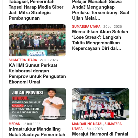
Tabagsel, Pemerintah
Pelajar Manakah Siswa
Tapsel Harap Media Siber
Anda? Mengungkap
Jadi Mitra Strategis
Perilaku Tersembunyi Saat
Pembangunan
Ujian Melal…
SUMATERA UTARA
20 Juli 2026
Memulihkan Akun Setelah
‘Lose Streak’: Langkah
Taktis Mengembalikan
Kepercayaan Diri dal…
SUMATERA UTARA
27 Juli 2026
KAHMI Sumut Perkuat
Kolaborasi dengan
Pemprov untuk Penguatan
Ekonomi Umat
MEDAN
18 Juli 2026
MANDAILING NATAL
,
SUMATERA
Infrastruktur Mandailing
UTARA
18 Juli 2026
Merajut Harmoni di Pantai
Natal: Saatnya Pemerintah