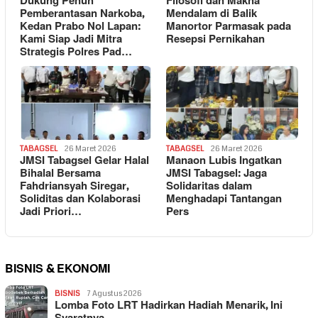
Dukung Penuh
Filosofi dan Makna
Pemberantasan Narkoba,
Mendalam di Balik
Kedan Prabo Nol Lapan:
Manortor Parmasak pada
Kami Siap Jadi Mitra
Resepsi Pernikahan
Strategis Polres Pad…
TABAGSEL
26 Maret 2026
TABAGSEL
26 Maret 2026
JMSI Tabagsel Gelar Halal
Manaon Lubis Ingatkan
Bihalal Bersama
JMSI Tabagsel: Jaga
Fahdriansyah Siregar,
Solidaritas dalam
Soliditas dan Kolaborasi
Menghadapi Tantangan
Jadi Priori…
Pers
BISNIS & EKONOMI
BISNIS
7 Agustus 2026
Lomba Foto LRT Hadirkan Hadiah Menarik, Ini