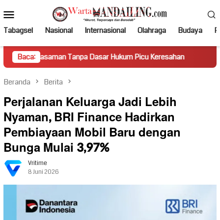
Loncat
Menu
ke
Mobile
konten
Tabagsel
Nasional
Internasional
Olahraga
Budaya
Po
man Tanpa Dasar Hukum Picu Keresahan
Baca:
Truk Miring Hamba
Beranda
Berita
Perjalanan Keluarga Jadi Lebih
Nyaman, BRI Finance Hadirkan
Pembiayaan Mobil Baru dengan
Bunga Mulai 3,97%
Vritime
8 Juni 2026