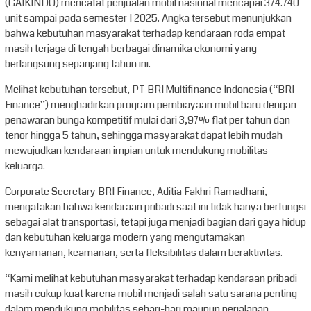
(GAIKINDO) mencatat penjualan mobil nasional mencapai 374.740
unit sampai pada semester I 2025. Angka tersebut menunjukkan
bahwa kebutuhan masyarakat terhadap kendaraan roda empat
masih terjaga di tengah berbagai dinamika ekonomi yang
berlangsung sepanjang tahun ini.
Melihat kebutuhan tersebut, PT BRI Multifinance Indonesia (“BRI
Finance”) menghadirkan program pembiayaan mobil baru dengan
penawaran bunga kompetitif mulai dari 3,97% flat per tahun dan
tenor hingga 5 tahun, sehingga masyarakat dapat lebih mudah
mewujudkan kendaraan impian untuk mendukung mobilitas
keluarga.
Corporate Secretary BRI Finance, Aditia Fakhri Ramadhani,
mengatakan bahwa kendaraan pribadi saat ini tidak hanya berfungsi
sebagai alat transportasi, tetapi juga menjadi bagian dari gaya hidup
dan kebutuhan keluarga modern yang mengutamakan
kenyamanan, keamanan, serta fleksibilitas dalam beraktivitas.
“Kami melihat kebutuhan masyarakat terhadap kendaraan pribadi
masih cukup kuat karena mobil menjadi salah satu sarana penting
dalam mendukung mobilitas sehari-hari maupun perjalanan