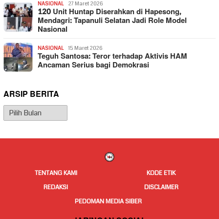
NASIONAL
27 Maret 2026
120 Unit Huntap Diserahkan di Hapesong,
Mendagri: Tapanuli Selatan Jadi Role Model
Nasional
NASIONAL
15 Maret 2026
Teguh Santosa: Teror terhadap Aktivis HAM
Ancaman Serius bagi Demokrasi
ARSIP BERITA
Arsip
Berita
TENTANG KAMI
KODE ETIK
REDAKSI
DISCLAIMER
PEDOMAN MEDIA SIBER