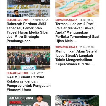
SUMATERA UTARA
3 Agustus 2026
SUMATERA UTARA
31 Juli 2026
Rakercab Perdana JMSI
Termasuk dalam 4 Profil
Tabagsel, Pemerintah
Pelajar Manakah Siswa
Tapsel Harap Media Siber
Anda? Mengungkap
Jadi Mitra Strategis
Perilaku Tersembunyi Saat
Pembangunan
Ujian Melal…
SUMATERA UTARA
20 Juli 2026
Memulihkan Akun Setelah
‘Lose Streak’: Langkah
Taktis Mengembalikan
Kepercayaan Diri dal…
SUMATERA UTARA
27 Juli 2026
KAHMI Sumut Perkuat
Kolaborasi dengan
Pemprov untuk Penguatan
Ekonomi Umat