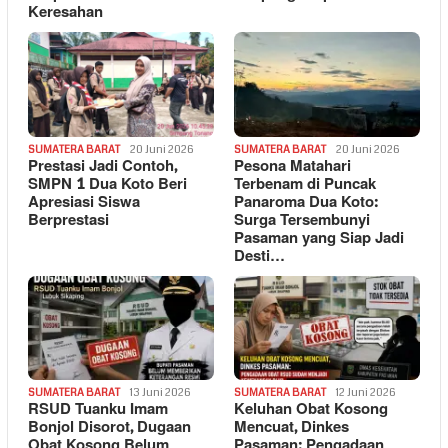
Keresahan
SUMATERA BARAT
20 Juni 2026
SUMATERA BARAT
20 Juni 2026
Prestasi Jadi Contoh,
Pesona Matahari
SMPN 1 Dua Koto Beri
Terbenam di Puncak
Apresiasi Siswa
Panaroma Dua Koto:
Berprestasi
Surga Tersembunyi
Pasaman yang Siap Jadi
Desti…
SUMATERA BARAT
13 Juni 2026
SUMATERA BARAT
12 Juni 2026
RSUD Tuanku Imam
Keluhan Obat Kosong
Bonjol Disorot, Dugaan
Mencuat, Dinkes
Obat Kosong Belum
Pasaman: Pengadaan