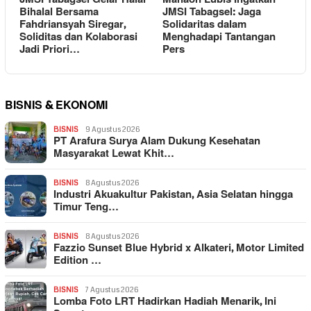
Bihalal Bersama
JMSI Tabagsel: Jaga
Fahdriansyah Siregar,
Solidaritas dalam
Soliditas dan Kolaborasi
Menghadapi Tantangan
Jadi Priori…
Pers
BISNIS & EKONOMI
BISNIS
9 Agustus 2026
PT Arafura Surya Alam Dukung Kesehatan
Masyarakat Lewat Khit…
BISNIS
8 Agustus 2026
Industri Akuakultur Pakistan, Asia Selatan hingga
Timur Teng…
BISNIS
8 Agustus 2026
Fazzio Sunset Blue Hybrid x Alkateri, Motor Limited
Edition …
BISNIS
7 Agustus 2026
Lomba Foto LRT Hadirkan Hadiah Menarik, Ini