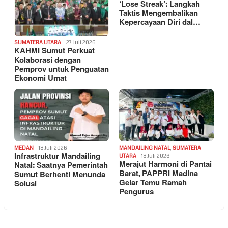
‘Lose Streak’: Langkah
Taktis Mengembalikan
Kepercayaan Diri dal…
SUMATERA UTARA
27 Juli 2026
KAHMI Sumut Perkuat
Kolaborasi dengan
Pemprov untuk Penguatan
Ekonomi Umat
MEDAN
18 Juli 2026
MANDAILING NATAL
,
SUMATERA
Infrastruktur Mandailing
UTARA
18 Juli 2026
Merajut Harmoni di Pantai
Natal: Saatnya Pemerintah
Barat, PAPPRI Madina
Sumut Berhenti Menunda
Gelar Temu Ramah
Solusi
Pengurus