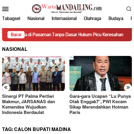
Loncat
Menu
ke
Mobile
konten
Tabagsel
Nasional
Internasional
Olahraga
Budaya
Po
ga di Pasaman Tanpa Dasar Hukum Picu Keresahan
Baca:
Truk M
NASIONAL
«
»
Sinergi PT Palma Pertiwi
Gara-gara Ucapan “Lu Punya
Makmur, JARSANAS dan
Otak Enggak?”, PWI Kecam
Kemendes Wujudkan
Sikap Merendahkan Hotman
Indonesia Berdaulat
Paris
TAG:
CALON BUPATI MADINA