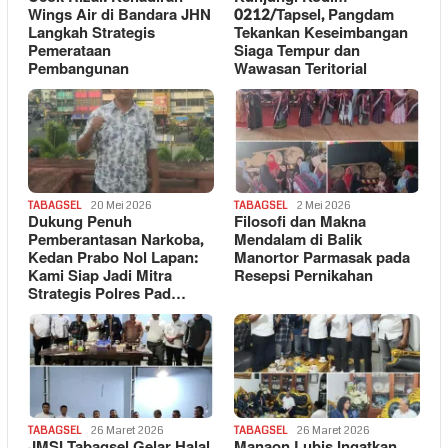
Wings Air di Bandara JHN
0212/Tapsel, Pangdam
Langkah Strategis
Tekankan Keseimbangan
Pemerataan
Siaga Tempur dan
Pembangunan
Wawasan Teritorial
TABAGSEL
20 Mei 2026
TABAGSEL
2 Mei 2026
Dukung Penuh
Filosofi dan Makna
Pemberantasan Narkoba,
Mendalam di Balik
Kedan Prabo Nol Lapan:
Manortor Parmasak pada
Kami Siap Jadi Mitra
Resepsi Pernikahan
Strategis Polres Pad…
TABAGSEL
26 Maret 2026
TABAGSEL
26 Maret 2026
JMSI Tabagsel Gelar Halal
Manaon Lubis Ingatkan