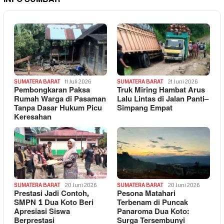
SUMATERA BARAT
11 Juli 2026
SUMATERA BARAT
21 Juni 2026
Pembongkaran Paksa
Truk Miring Hambat Arus
Rumah Warga di Pasaman
Lalu Lintas di Jalan Panti–
Tanpa Dasar Hukum Picu
Simpang Empat
Keresahan
SUMATERA BARAT
20 Juni 2026
SUMATERA BARAT
20 Juni 2026
Prestasi Jadi Contoh,
Pesona Matahari
SMPN 1 Dua Koto Beri
Terbenam di Puncak
Apresiasi Siswa
Panaroma Dua Koto:
Berprestasi
Surga Tersembunyi