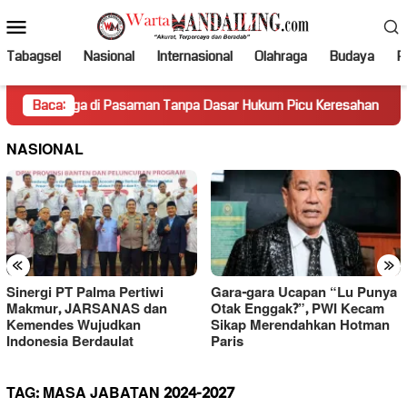
Loncat
Menu
ke
Mobile
konten
Tabagsel
Nasional
Internasional
Olahraga
Budaya
Po
ga di Pasaman Tanpa Dasar Hukum Picu Keresahan
Baca:
Truk M
NASIONAL
«
»
Sinergi PT Palma Pertiwi
Gara-gara Ucapan “Lu Punya
Makmur, JARSANAS dan
Otak Enggak?”, PWI Kecam
Kemendes Wujudkan
Sikap Merendahkan Hotman
Indonesia Berdaulat
Paris
TAG:
MASA JABATAN 2024-2027