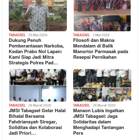
TABAGSEL
20 Mei 2026
TABAGSEL
2 Mei 2026
Dukung Penuh
Filosofi dan Makna
Pemberantasan Narkoba,
Mendalam di Balik
Kedan Prabo Nol Lapan:
Manortor Parmasak pada
Kami Siap Jadi Mitra
Resepsi Pernikahan
Strategis Polres Pad…
TABAGSEL
26 Maret 2026
TABAGSEL
26 Maret 2026
JMSI Tabagsel Gelar Halal
Manaon Lubis Ingatkan
Bihalal Bersama
JMSI Tabagsel: Jaga
Fahdriansyah Siregar,
Solidaritas dalam
Soliditas dan Kolaborasi
Menghadapi Tantangan
Jadi Priori…
Pers