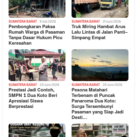
SUMATERA BARAT
11 Juli 2026
SUMATERA BARAT
21 Juni 2026
Pembongkaran Paksa
Truk Miring Hambat Arus
Rumah Warga di Pasaman
Lalu Lintas di Jalan Panti–
Tanpa Dasar Hukum Picu
Simpang Empat
Keresahan
SUMATERA BARAT
20 Juni 2026
SUMATERA BARAT
20 Juni 2026
Prestasi Jadi Contoh,
Pesona Matahari
SMPN 1 Dua Koto Beri
Terbenam di Puncak
Apresiasi Siswa
Panaroma Dua Koto:
Berprestasi
Surga Tersembunyi
Pasaman yang Siap Jadi
Desti…