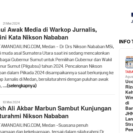
syahren
21 Mei 2024
ui Awak Media di Warkop Jurnalis,
ini Kata Nikson Nababan
INFO
AMANDAILING.COM, Medan – Dr Drs Nikson Nababan MSi,
isi muda asal Sumatera Utara saat ini sedang mencalonkan
sebagai Gubernur Sumut untuk Pemilihan Gubernur dan Wakil
nur Sumut (Pilgubsu) tahun 2024. Pencalonan Nikson
an dalam Pilkada 2024 disampaikannya saat berkunjung ke
TAB
Agus
p Jurnalis di Medan, bersilaturahmi dengan puluhan awak
Uc
a,
….(selengkapnya)
Riz
Keh
Win
di
syahren
10 Mei 2024
kh Ali Akbar Marbun Sambut Kunjungan
Ban
JH
aturahmi Nikson Nababan
La
Str
AMANDAILING.COM, Medan –Suasana penuh
Pem
samaan dan kekeluargaan, tersaji dalam silaturahmi Dr