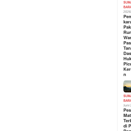
SUM
BAR
202
Pe
kar
Pak
Ru
War
Pa
Tan
Das
Hu
Pic
Ker
n
SUM
BAR
Juni
Pe
Mat
Te
di 