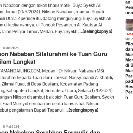
an
n Nababan dengan tokoh kharismatik, Buya Syekh Ali
Pe
n, Jumat (10/5/2024). Nikson Nababan, mantan Bupati
un
uli Utara 2 periode itu, datang mengunjungi Buya Syekh Ali
n di kediamannya, di Pondok Pesantren Al-Kautsar Al-
, Jalan Pelajar Timur, Medan. Buya Syekh
….(selengkapnya)
TAB
Mei 
Fil
syahren
da
8 Mei 2024
son Nababan Silaturahmi ke Tuan Guru
Ma
Me
ilam Langkat
di 
Man
AMANDAILING.COM, Medan –Dr Nikson Nababan MSi
Pa
laturahmi kepada Tuan Guru Tarekat Naqsyabandi Al Khalidi,
pad
 Zikmal Fuad, di Desa Besilam, Kecamatan Padang
Res
ng, Kabupaten Langkat, Sumatera Utara, Selasa (7/5/2024).
Per
n
angan Nikson disambut baik oleh Tuan Guru Besilam, Syekh
l Fuad Mursyid sembari bercerita banyak hal. Nikson
but pengalaman Bupati Tapanuli
….(selengkapnya)
syahren
6 Mei 2024
son Nababan Serahkan Formulir dan