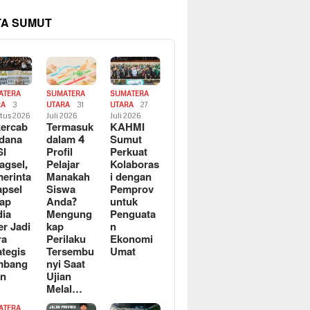
TA SUMUT
ATERA
SUMATERA
SUMATERA
RA
3
UTARA
31
UTARA
27
tus 2026
Juli 2026
Juli 2026
ercab
Termasuk
KAHMI
dana
dalam 4
Sumut
SI
Profil
Perkuat
agsel,
Pelajar
Kolaboras
erinta
Manakah
i dengan
apsel
Siswa
Pemprov
ap
Anda?
untuk
ia
Mengung
Penguata
er Jadi
kap
n
ra
Perilaku
Ekonomi
ategis
Tersembu
Umat
mbang
nyi Saat
an
Ujian
Melal…
ATERA