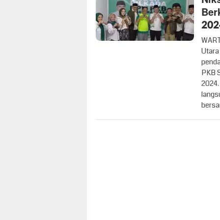
Ber
202
WART
Utara
penda
PKB S
2024.
langs
bersa