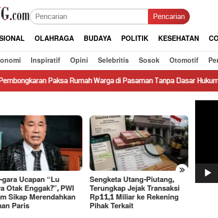
Pencarian
SIONAL
OLAHRAGA
BUDAYA
POLITIK
KESEHATAN
CO
konomi
Inspiratif
Opini
Selebritis
Sosok
Otomotif
Pe
sa Rumah Warga di Pasaman Tanpa Dasar Hukum Picu Keresahan
Pemut
Video
»
-gara Ucapan “Lu
Sengketa Utang-Piutang,
Dasco
a Otak Enggak?”, PWI
Terungkap Jejak Transaksi
Basri 
m Sikap Merendahkan
Rp11,1 Miliar ke Rekening
Bahas
an Paris
Pihak Terkait
Ekono