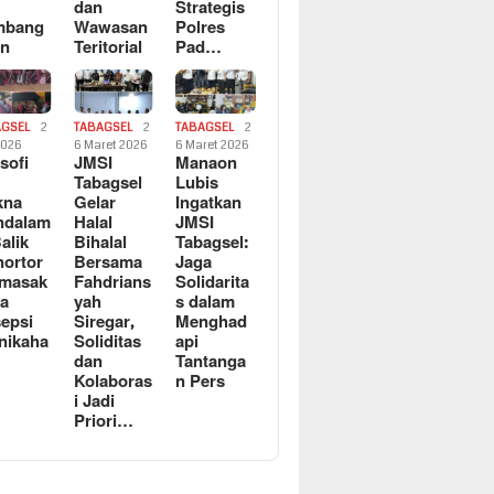
dan
Strategis
mbang
Wawasan
Polres
an
Teritorial
Pad…
AGSEL
2
TABAGSEL
2
TABAGSEL
2
2026
6 Maret 2026
6 Maret 2026
osofi
JMSI
Manaon
n
Tabagsel
Lubis
kna
Gelar
Ingatkan
ndalam
Halal
JMSI
Balik
Bihalal
Tabagsel:
ortor
Bersama
Jaga
rmasak
Fahdrians
Solidarita
a
yah
s dalam
epsi
Siregar,
Menghad
nikaha
Soliditas
api
dan
Tantanga
Kolaboras
n Pers
i Jadi
Priori…