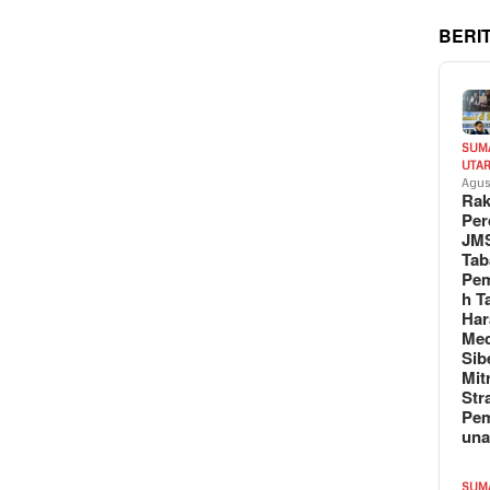
BERI
SUM
UTA
Agus
Rak
Per
JM
Tab
Pem
h T
Har
Med
Sib
Mit
Str
Pe
un
SUM