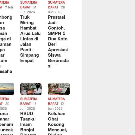
ATERA
SUMATERA
SUMATERA
AT
11 Juli
BARAT
21
BARAT
20
6
Juni 2026
Juni 2026
mbong
Truk
Prestasi
an
Miring
Jadi
sa
Hambat
Contoh,
mah
Arus Lalu
SMPN 1
ga di
Lintas di
Dua Koto
saman
Jalan
Beri
pa
Panti–
Apresiasi
ar
Simpang
Siswa
kum
Empat
Berpresta
u
si
esaha
ATERA
SUMATERA
SUMATERA
AT
20
BARAT
13
BARAT
12
 2026
Juni 2026
Juni 2026
sona
RSUD
Keluhan
ahari
Tuanku
Obat
rbenam
Imam
Kosong
Puncak
Bonjol
Mencuat,