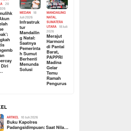
RA
20
2026
ulihk
MEDAN
18
MANDAILING
Akun
Juli 2026
NATAL
,
Infrastruk
SUMATERA
elah
tur
UTARA
18 Juli
se
Mandailin
2026
eak’:
Merajut
g Natal:
ngkah
Harmoni
Saatnya
tis
di Pantai
Pemerinta
ngemb
Barat,
h Sumut
kan
PAPPRI
Berhenti
ercay
Madina
Menunda
 Diri
Gelar
Solusi
l…
Temu
Ramah
Pengurus
KEL
ARTIKEL
10 Juli 2026
Buku Kapolres
Padangsidimpuan: Saat Nila…