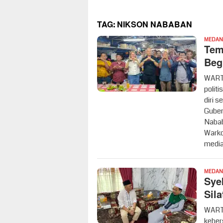
TAG:
NIKSON NABABAN
MEDAN
Tem
Beg
WART
polit
diri 
Guber
Nabab
Warko
medi
MEDAN
Sye
Sil
WART
keber