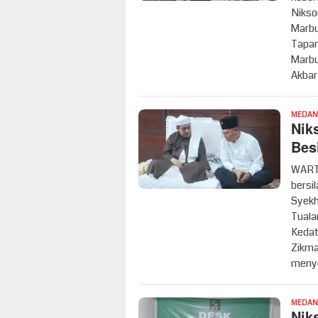
Nikso
Marbu
Tapan
Marbu
Akbar
MEDAN
Nik
Bes
WART
bersi
Syekh
Tuala
Kedat
Zikma
menye
MEDAN
Nik