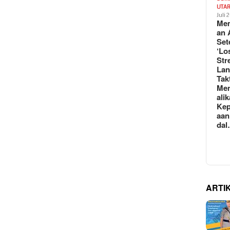
UTA
Juli 
Mem
an 
Set
‘Lo
Str
La
Tak
Me
ali
Kep
aan
da
ARTI