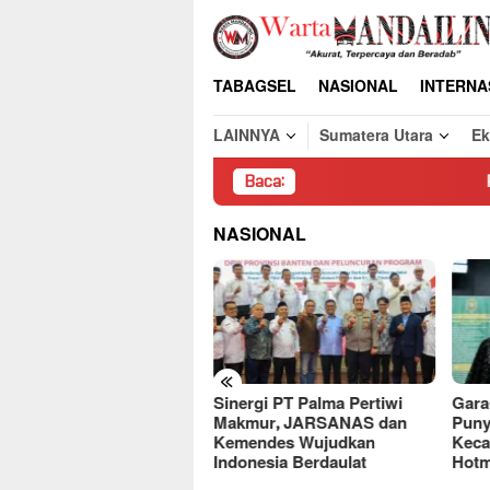
Loncat
ke
konten
TABAGSEL
NASIONAL
INTERNA
LAINNYA
Sumatera Utara
E
Baca:
Pembongkaran Pak
NASIONAL
«
Sinergi PT Palma Pertiwi
Gara
deret Kasus,
Makmur, JARSANAS dan
Puny
ercayaan Publik ke Bank
Kemendes Wujudkan
Keca
diri Terancam
Indonesia Berdaulat
Hotm