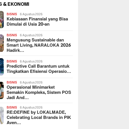
S & EKONOMI
BISNIS
6 Agustus 2026
Kebiasaan Finansial yang Bisa
Dimulai di Usia 20-an
BISNIS
6 Agustus 2026
Mengusung Sustainable dan
Smart Living, NARALOKA 2026
Hadirk…
BISNIS
6 Agustus 2026
Predictive Call Barantum untuk
Tingkatkan Efisiensi Operasio…
BISNIS
6 Agustus 2026
Operasional Minimarket
Semakin Kompleks, Sistem POS
Jadi And…
BISNIS
6 Agustus 2026
RE:DEFINE by LOKALMADE,
Celebrating Local Brands in PIK
Aven…