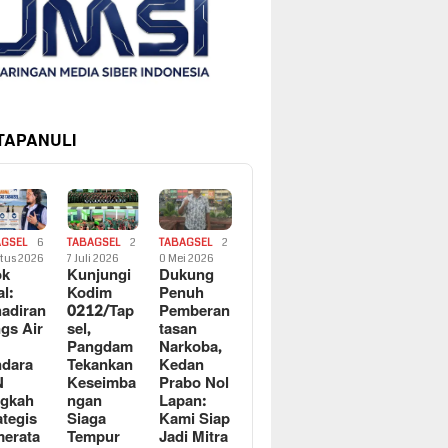
 TAPANULI
AGSEL
6
TABAGSEL
2
TABAGSEL
2
tus 2026
7 Juli 2026
0 Mei 2026
ok
Kunjungi
Dukung
al:
Kodim
Penuh
adiran
0212/Tap
Pemberan
gs Air
sel,
tasan
Pangdam
Narkoba,
dara
Tekankan
Kedan
N
Keseimba
Prabo Nol
ngkah
ngan
Lapan:
ategis
Siaga
Kami Siap
erata
Tempur
Jadi Mitra