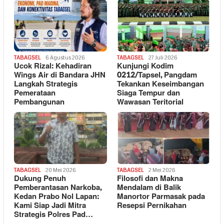
TABAGSEL
6 Agustus 2026
TABAGSEL
27 Juli 2026
Ucok Rizal: Kehadiran
Kunjungi Kodim
Wings Air di Bandara JHN
0212/Tapsel, Pangdam
Langkah Strategis
Tekankan Keseimbangan
Pemerataan
Siaga Tempur dan
Pembangunan
Wawasan Teritorial
TABAGSEL
20 Mei 2026
TABAGSEL
2 Mei 2026
Dukung Penuh
Filosofi dan Makna
Pemberantasan Narkoba,
Mendalam di Balik
Kedan Prabo Nol Lapan:
Manortor Parmasak pada
Kami Siap Jadi Mitra
Resepsi Pernikahan
Strategis Polres Pad…