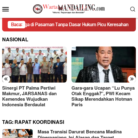
Loncat
Menu
ke
Mobile
konten
ga di Pasaman Tanpa Dasar Hukum Picu Keresahan
Baca:
Truk Mi
NASIONAL
«
»
Sinergi PT Palma Pertiwi
Gara-gara Ucapan “Lu Punya
Makmur, JARSANAS dan
Otak Enggak?”, PWI Kecam
Kemendes Wujudkan
Sikap Merendahkan Hotman
Indonesia Berdaulat
Paris
TAG:
RAPAT KOORDINASI
Masa Transisi Darurat Bencana Madina
Diperpanjang, Ini Alasan dan Target