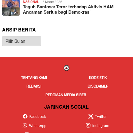
NASIONAL
15 Maret 2026
Teguh Santosa: Teror terhadap Aktivis HAM
Ancaman Serius bagi Demokrasi
ARSIP BERITA
Arsip
Berita
TENTANG KAMI
KODE ETIK
REDAKSI
DISCLAIMER
PEDOMAN MEDIA SIBER
JARINGAN SOCIAL
Facebook
Twitter
WhatsApp
Instagram