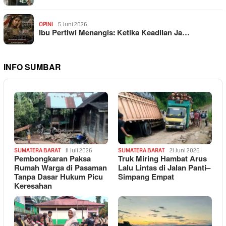
OPINI
5 Juni 2026
Ibu Pertiwi Menangis: Ketika Keadilan Ja…
INFO SUMBAR
SUMATERA BARAT
11 Juli 2026
SUMATERA BARAT
21 Juni 2026
Pembongkaran Paksa
Truk Miring Hambat Arus
Rumah Warga di Pasaman
Lalu Lintas di Jalan Panti–
Tanpa Dasar Hukum Picu
Simpang Empat
Keresahan