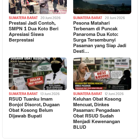
SUMATERA BARAT
20 Juni 2026
SUMATERA BARAT
20 Juni 2026
Prestasi Jadi Contoh,
Pesona Matahari
SMPN 1 Dua Koto Beri
Terbenam di Puncak
Apresiasi Siswa
Panaroma Dua Koto:
Berprestasi
Surga Tersembunyi
Pasaman yang Siap Jadi
Desti…
SUMATERA BARAT
13 Juni 2026
SUMATERA BARAT
12 Juni 2026
RSUD Tuanku Imam
Keluhan Obat Kosong
Bonjol Disorot, Dugaan
Mencuat, Dinkes
Obat Kosong Belum
Pasaman: Pengadaan
Dijawab Bupati
Obat RSUD Sudah
Menjadi Kewenangan
BLUD