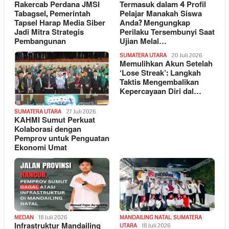
Rakercab Perdana JMSI
Termasuk dalam 4 Profil
Tabagsel, Pemerintah
Pelajar Manakah Siswa
Tapsel Harap Media Siber
Anda? Mengungkap
Jadi Mitra Strategis
Perilaku Tersembunyi Saat
Pembangunan
Ujian Melal…
SUMATERA UTARA
20 Juli 2026
Memulihkan Akun Setelah
‘Lose Streak’: Langkah
Taktis Mengembalikan
Kepercayaan Diri dal…
SUMATERA UTARA
27 Juli 2026
KAHMI Sumut Perkuat
Kolaborasi dengan
Pemprov untuk Penguatan
Ekonomi Umat
MEDAN
18 Juli 2026
MANDAILING NATAL
,
SUMATERA
Infrastruktur Mandailing
UTARA
18 Juli 2026