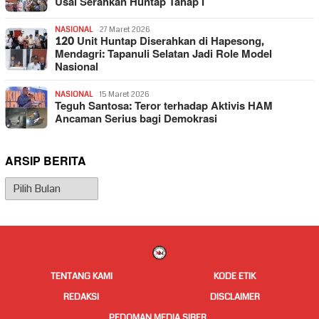
Usai Serahkan Huntap Tahap I
NASIONAL
27 Maret 2026
120 Unit Huntap Diserahkan di Hapesong,
Mendagri: Tapanuli Selatan Jadi Role Model
Nasional
NASIONAL
15 Maret 2026
Teguh Santosa: Teror terhadap Aktivis HAM
Ancaman Serius bagi Demokrasi
ARSIP BERITA
Arsip
Berita
TENTANG KAMI
KODE ETIK
REDAKSI
DISCLAIMER
PEDOMAN MEDIA SIBER