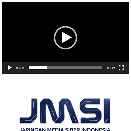
Pemutar
Video
00:00
00:13