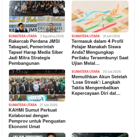
SUMATERA UTARA
3 Agustus 2026
SUMATERA UTARA
31 Juli 2026
Rakercab Perdana JMSI
Termasuk dalam 4 Profil
Tabagsel, Pemerintah
Pelajar Manakah Siswa
Tapsel Harap Media Siber
Anda? Mengungkap
Jadi Mitra Strategis
Perilaku Tersembunyi Saat
Pembangunan
Ujian Melal…
SUMATERA UTARA
20 Juli 2026
Memulihkan Akun Setelah
‘Lose Streak’: Langkah
Taktis Mengembalikan
Kepercayaan Diri dal…
SUMATERA UTARA
27 Juli 2026
KAHMI Sumut Perkuat
Kolaborasi dengan
Pemprov untuk Penguatan
Ekonomi Umat