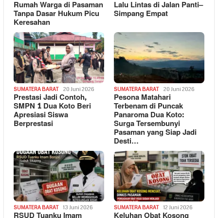
Rumah Warga di Pasaman
Lalu Lintas di Jalan Panti–
Tanpa Dasar Hukum Picu
Simpang Empat
Keresahan
SUMATERA BARAT
20 Juni 2026
SUMATERA BARAT
20 Juni 2026
Prestasi Jadi Contoh,
Pesona Matahari
SMPN 1 Dua Koto Beri
Terbenam di Puncak
Apresiasi Siswa
Panaroma Dua Koto:
Berprestasi
Surga Tersembunyi
Pasaman yang Siap Jadi
Desti…
SUMATERA BARAT
13 Juni 2026
SUMATERA BARAT
12 Juni 2026
RSUD Tuanku Imam
Keluhan Obat Kosong