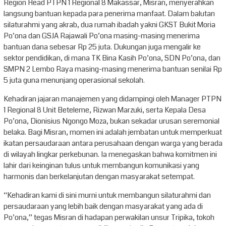
Region Head PTPN 1 Regional 8 Makassar, Misran, menyerahkan
langsung bantuan kepada para penerima manfaat. Dalam balutan
silaturahmi yang akrab, dua rumah ibadah yakni GKST Bukit Moria
Po’ona dan GSJA Rajawali Po’ona masing-masing menerima
bantuan dana sebesar Rp 25 juta. Dukungan juga mengalir ke
sektor pendidikan, di mana TK Bina Kasih Po’ona, SDN Po’ona, dan
SMPN 2 Lembo Raya masing-masing menerima bantuan senilai Rp
5 juta guna menunjang operasional sekolah.
Kehadiran jajaran manajemen yang didampingi oleh Manager PTPN
1 Regional 8 Unit Beteleme, Rizwan Marzuki, serta Kepala Desa
Po’ona, Dionisius Ngongo Moza, bukan sekadar urusan seremonial
belaka. Bagi Misran, momen ini adalah jembatan untuk memperkuat
ikatan persaudaraan antara perusahaan dengan warga yang berada
di wilayah lingkar perkebunan. Ia menegaskan bahwa komitmen ini
lahir dari keinginan tulus untuk membangun komunikasi yang
harmonis dan berkelanjutan dengan masyarakat setempat.
“Kehadiran kami di sini murni untuk membangun silaturahmi dan
persaudaraan yang lebih baik dengan masyarakat yang ada di
Po’ona,” tegas Misran di hadapan perwakilan unsur Tripika, tokoh