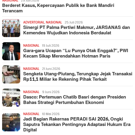
NASIONAL
29 Juli 2026
Berderet Kasus, Kepercayaan Publik ke Bank Mandiri
Terancam
ADVERTORIAL
,
NASIONAL
25 Juli 2026
Sinergi PT Palma Pertiwi Makmur, JARSANAS dan
Kemendes Wujudkan Indonesia Berdaulat
NASIONAL
19 Juli 2026
Gara-gara Ucapan “Lu Punya Otak Enggak?”, PWI
Kecam Sikap Merendahkan Hotman Paris
NASIONAL
21 Juni 2026
Sengketa Utang-Piutang, Terungkap Jejak Transaksi
Rp11,1 Miliar ke Rekening Pihak Terkait
NASIONAL
9 Juni 2026
Dasco: Pertemuan Chatib Basri dengan Presiden
Bahas Strategi Pertumbuhan Ekonomi
NASIONAL
10 Mei 2026
Jadi Bagian Rakernas PERADI SAI 2026, Ongki
Saputra Tekankan Pentingnya Adaptasi Hukum Era
Digital