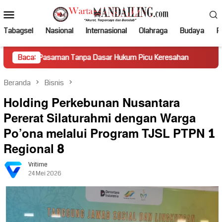
Loncat
Menu
ke
Mobile
konten
Tabagsel
Nasional
Internasional
Olahraga
Budaya
Po
saman Tanpa Dasar Hukum Picu Keresahan
Baca:
Truk Miring Ham
Beranda
Bisnis
Holding Perkebunan Nusantara
Pererat Silaturahmi dengan Warga
Po’ona melalui Program TJSL PTPN 1
Regional 8
Vritime
24 Mei 2026