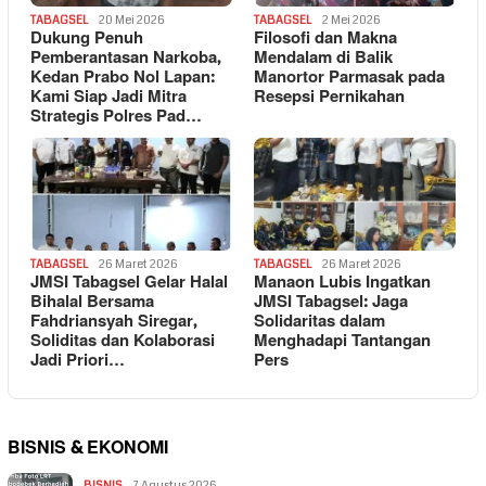
TABAGSEL
20 Mei 2026
TABAGSEL
2 Mei 2026
Dukung Penuh
Filosofi dan Makna
Pemberantasan Narkoba,
Mendalam di Balik
Kedan Prabo Nol Lapan:
Manortor Parmasak pada
Kami Siap Jadi Mitra
Resepsi Pernikahan
Strategis Polres Pad…
TABAGSEL
26 Maret 2026
TABAGSEL
26 Maret 2026
JMSI Tabagsel Gelar Halal
Manaon Lubis Ingatkan
Bihalal Bersama
JMSI Tabagsel: Jaga
Fahdriansyah Siregar,
Solidaritas dalam
Soliditas dan Kolaborasi
Menghadapi Tantangan
Jadi Priori…
Pers
BISNIS & EKONOMI
BISNIS
7 Agustus 2026