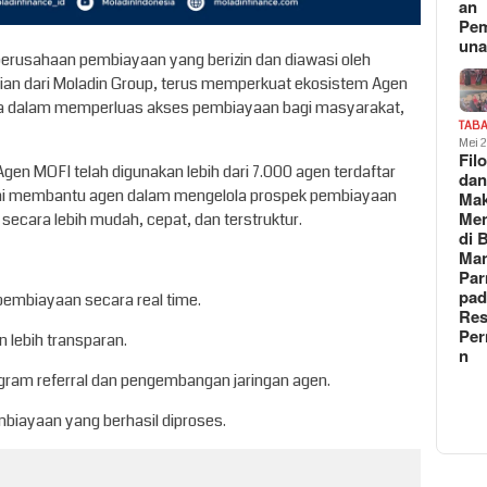
an
Pe
un
perusahaan pembiayaan yang berizin dan diawasi oleh
gian dari Moladin Group, terus memperkuat ekosistem Agen
ma dalam memperluas akses pembiayaan bagi masyarakat,
TAB
Mei 
Fil
Agen MOFI telah digunakan lebih dari 7.000 agen terdaftar
da
m ini membantu agen dalam mengelola prospek pembiayaan
Ma
Me
ecara lebih mudah, cepat, dan terstruktur.
di 
Man
Pa
pad
embiayaan secara real time.
Res
Per
 lebih transparan.
n
gram referral dan pengembangan jaringan agen.
embiayaan yang berhasil diproses.