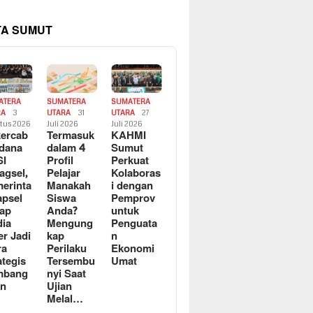
TA SUMUT
ATERA
SUMATERA
SUMATERA
RA
3
UTARA
31
UTARA
27
tus 2026
Juli 2026
Juli 2026
ercab
Termasuk
KAHMI
dana
dalam 4
Sumut
SI
Profil
Perkuat
agsel,
Pelajar
Kolaboras
erinta
Manakah
i dengan
apsel
Siswa
Pemprov
ap
Anda?
untuk
ia
Mengung
Penguata
er Jadi
kap
n
ra
Perilaku
Ekonomi
ategis
Tersembu
Umat
mbang
nyi Saat
an
Ujian
Melal…