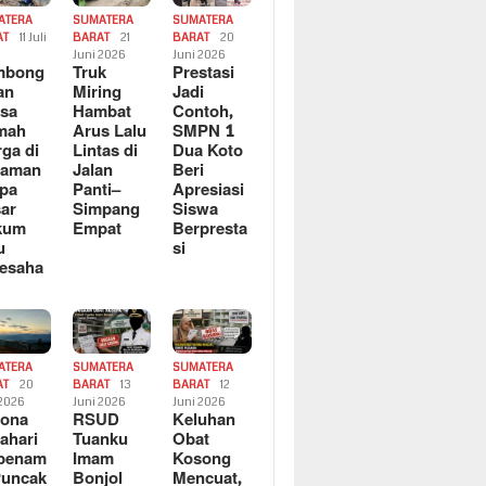
ATERA
SUMATERA
SUMATERA
AT
11 Juli
BARAT
21
BARAT
20
6
Juni 2026
Juni 2026
mbong
Truk
Prestasi
an
Miring
Jadi
sa
Hambat
Contoh,
mah
Arus Lalu
SMPN 1
ga di
Lintas di
Dua Koto
saman
Jalan
Beri
pa
Panti–
Apresiasi
ar
Simpang
Siswa
kum
Empat
Berpresta
u
si
esaha
ATERA
SUMATERA
SUMATERA
AT
20
BARAT
13
BARAT
12
 2026
Juni 2026
Juni 2026
sona
RSUD
Keluhan
ahari
Tuanku
Obat
rbenam
Imam
Kosong
Puncak
Bonjol
Mencuat,