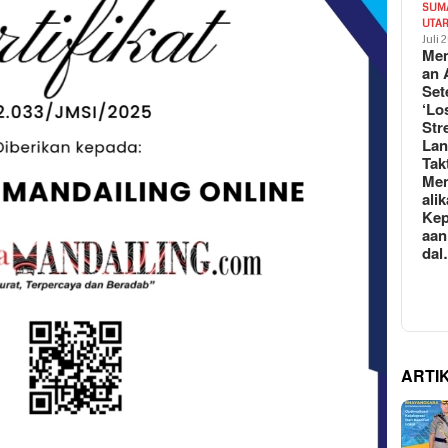
SUM
UTA
Juli 
Mem
an 
Set
‘Lo
Str
La
Tak
Me
ali
Kep
aan
da
ARTI