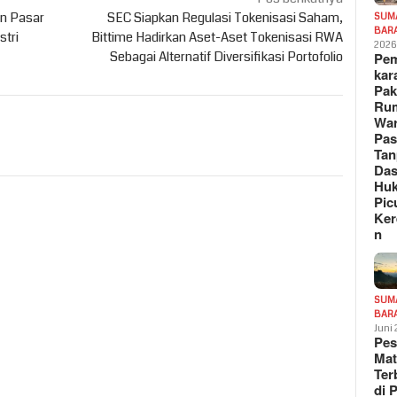
n Pasar
SEC Siapkan Regulasi Tokenisasi Saham,
SUM
BAR
stri
Bittime Hadirkan Aset-Aset Tokenisasi RWA
202
Sebagai Alternatif Diversifikasi Portofolio
Pe
kar
Pak
Ru
War
Pa
Tan
Das
Hu
Pic
Ker
n
SUM
BAR
Juni
Pe
Mat
Te
di 