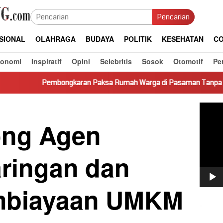
Pencarian
SIONAL
OLAHRAGA
BUDAYA
POLITIK
KESEHATAN
CO
konomi
Inspiratif
Opini
Selebritis
Sosok
Otomotif
Pe
bongkaran Paksa Rumah Warga di Pasaman Tanpa Dasar Hukum Pi
Pemut
Video
ong Agen
ringan dan
mbiayaan UMKM