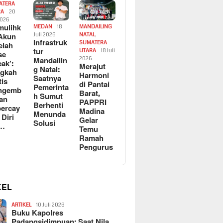
ATERA
RA
20
2026
ulihk
MEDAN
18
MANDAILING
Akun
Juli 2026
NATAL
,
Infrastruk
SUMATERA
elah
tur
UTARA
18 Juli
se
Mandailin
2026
eak’:
Merajut
g Natal:
ngkah
Harmoni
Saatnya
tis
di Pantai
Pemerinta
ngemb
Barat,
h Sumut
kan
PAPPRI
Berhenti
ercay
Madina
Menunda
 Diri
Gelar
Solusi
l…
Temu
Ramah
Pengurus
KEL
ARTIKEL
10 Juli 2026
Buku Kapolres
Padangsidimpuan: Saat Nila…