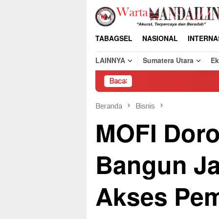
Loncat
ke
konten
TABAGSEL
NASIONAL
INTERNA
LAINNYA
Sumatera Utara
E
Baca:
Pem
Beranda
Bisnis
MOFI Dor
Bangun Ja
Akses Pe