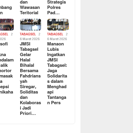
dan
Strategis
mbang
Wawasan
Polres
an
Teritorial
Pad…
AGSEL
2
TABAGSEL
2
TABAGSEL
2
2026
6 Maret 2026
6 Maret 2026
osofi
JMSI
Manaon
n
Tabagsel
Lubis
kna
Gelar
Ingatkan
ndalam
Halal
JMSI
Balik
Bihalal
Tabagsel:
ortor
Bersama
Jaga
rmasak
Fahdrians
Solidarita
a
yah
s dalam
epsi
Siregar,
Menghad
nikaha
Soliditas
api
dan
Tantanga
Kolaboras
n Pers
i Jadi
Priori…