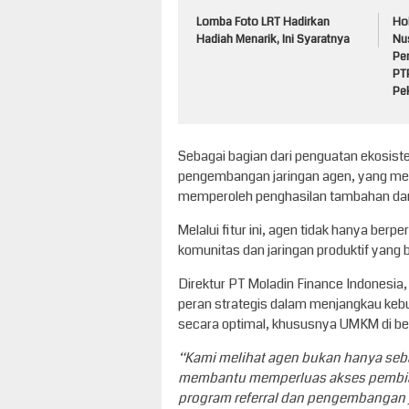
Lomba Foto LRT Hadirkan
Ho
Hadiah Menarik, Ini Syaratnya
Nu
Pe
PT
Pe
Sebagai bagian dari penguatan ekosiste
pengembangan jaringan agen, yang me
memperoleh penghasilan tambahan dari a
Melalui fitur ini, agen tidak hanya ber
komunitas dan jaringan produktif yan
Direktur PT Moladin Finance Indonesi
peran strategis dalam menjangkau keb
secara optimal, khususnya UMKM di be
“Kami melihat agen bukan hanya sebag
membantu memperluas akses pembiay
program referral dan pengembangan 