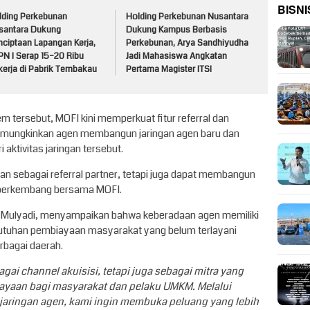
BISNI
lding Perkebunan
Holding Perkebunan Nusantara
santara Dukung
Dukung Kampus Berbasis
nciptaan Lapangan Kerja,
Perkebunan, Arya Sandhiyudha
PN I Serap 15–20 Ribu
Jadi Mahasiswa Angkatan
kerja di Pabrik Tembakau
Pertama Magister ITSI
m tersebut, MOFI kini memperkuat fitur referral dan
mungkinkan agen membangun jaringan agen baru dan
ktivitas jaringan tersebut.
peran sebagai referral partner, tetapi juga dapat membangun
g berkembang bersama MOFI.
a, Mulyadi, menyampaikan bahwa keberadaan agen memiliki
utuhan pembiayaan masyarakat yang belum terlayani
rbagai daerah.
ai channel akuisisi, tetapi juga sebagai mitra yang
aan bagi masyarakat dan pelaku UMKM. Melalui
jaringan agen, kami ingin membuka peluang yang lebih