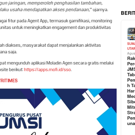
gun jaringan, memperoleh penghasilan tambahan,
elaku usaha mendapatkan akses pendanaan,
” ujarnya.
BERI
i fitur pada Agent App, termasuk gamifikasi, monitoring
unitas untuk meningkatkan engagement dan produktivitas
SUM
h diakses, masyarakat dapat menjalankan aktivitas
UTA
ana saja.
Agus
Rak
pat mengunduh aplikasi Moladin Agen secara gratis melalui
Per
JM
ite berikut:
https://apps.mofi.id/sso
.
Tab
Pem
VRITIMES
h T
Har
Med
Sib
Mit
Str
Pe
un