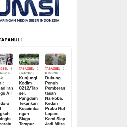
 TAPANULI
AGSEL
6
TABAGSEL
2
TABAGSEL
2
tus 2026
7 Juli 2026
0 Mei 2026
ok
Kunjungi
Dukung
al:
Kodim
Penuh
adiran
0212/Tap
Pemberan
gs Air
sel,
tasan
Pangdam
Narkoba,
dara
Tekankan
Kedan
N
Keseimba
Prabo Nol
ngkah
ngan
Lapan:
ategis
Siaga
Kami Siap
erata
Tempur
Jadi Mitra