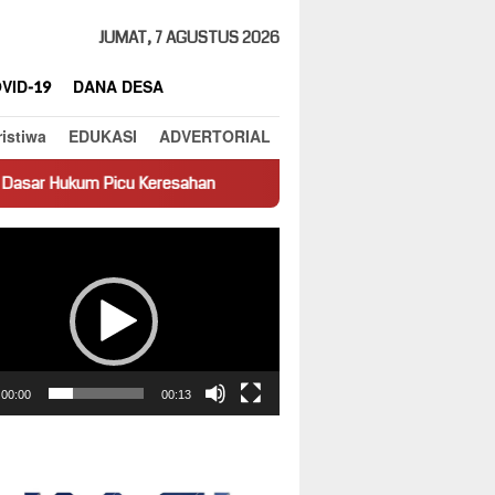
JUMAT, 7 AGUSTUS 2026
VID-19
DANA DESA
ristiwa
EDUKASI
ADVERTORIAL
cu Keresahan
Truk Miring Hambat Arus Lalu Lintas di Jalan 
ar
00:00
00:13