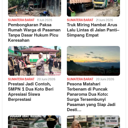
SUMATERA BARAT
11 Juli 2026
SUMATERA BARAT
21 Juni 2026
Pembongkaran Paksa
Truk Miring Hambat Arus
Rumah Warga di Pasaman
Lalu Lintas di Jalan Panti–
Tanpa Dasar Hukum Picu
Simpang Empat
Keresahan
SUMATERA BARAT
20 Juni 2026
SUMATERA BARAT
20 Juni 2026
Prestasi Jadi Contoh,
Pesona Matahari
SMPN 1 Dua Koto Beri
Terbenam di Puncak
Apresiasi Siswa
Panaroma Dua Koto:
Berprestasi
Surga Tersembunyi
Pasaman yang Siap Jadi
Desti…