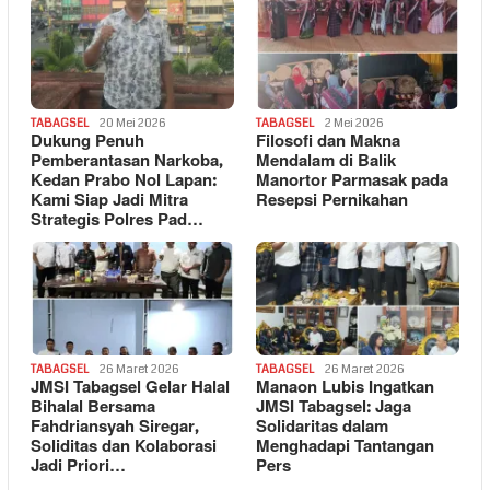
TABAGSEL
20 Mei 2026
TABAGSEL
2 Mei 2026
Dukung Penuh
Filosofi dan Makna
Pemberantasan Narkoba,
Mendalam di Balik
Kedan Prabo Nol Lapan:
Manortor Parmasak pada
Kami Siap Jadi Mitra
Resepsi Pernikahan
Strategis Polres Pad…
TABAGSEL
26 Maret 2026
TABAGSEL
26 Maret 2026
JMSI Tabagsel Gelar Halal
Manaon Lubis Ingatkan
Bihalal Bersama
JMSI Tabagsel: Jaga
Fahdriansyah Siregar,
Solidaritas dalam
Soliditas dan Kolaborasi
Menghadapi Tantangan
Jadi Priori…
Pers