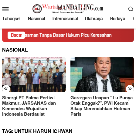
Loncat
Menu
ke
Mobile
konten
Tabagsel
Nasional
Internasional
Olahraga
Budaya
Po
Pasaman Tanpa Dasar Hukum Picu Keresahan
Baca:
Truk Miring H
NASIONAL
«
»
Sinergi PT Palma Pertiwi
Gara-gara Ucapan “Lu Punya
Makmur, JARSANAS dan
Otak Enggak?”, PWI Kecam
Kemendes Wujudkan
Sikap Merendahkan Hotman
Indonesia Berdaulat
Paris
TAG:
UNTUK HARUN ICHWAN