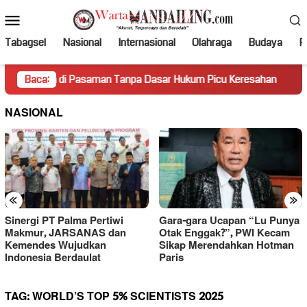
Loncat
Menu
ke
Mobile
konten
Tabagsel
Nasional
Internasional
Olahraga
Budaya
Po
ga di Pasaman Tanpa Dasar Hukum Picu Keresahan
Baca:
Truk M
NASIONAL
«
»
Sinergi PT Palma Pertiwi
Gara-gara Ucapan “Lu Punya
Makmur, JARSANAS dan
Otak Enggak?”, PWI Kecam
Kemendes Wujudkan
Sikap Merendahkan Hotman
Indonesia Berdaulat
Paris
TAG:
WORLD’S TOP 5% SCIENTISTS 2025