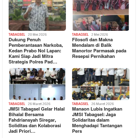
TABAGSEL
20 Mei 2026
TABAGSEL
2 Mei 2026
Dukung Penuh
Filosofi dan Makna
Pemberantasan Narkoba,
Mendalam di Balik
Kedan Prabo Nol Lapan:
Manortor Parmasak pada
Kami Siap Jadi Mitra
Resepsi Pernikahan
Strategis Polres Pad…
TABAGSEL
26 Maret 2026
TABAGSEL
26 Maret 2026
JMSI Tabagsel Gelar Halal
Manaon Lubis Ingatkan
Bihalal Bersama
JMSI Tabagsel: Jaga
Fahdriansyah Siregar,
Solidaritas dalam
Soliditas dan Kolaborasi
Menghadapi Tantangan
Jadi Priori…
Pers