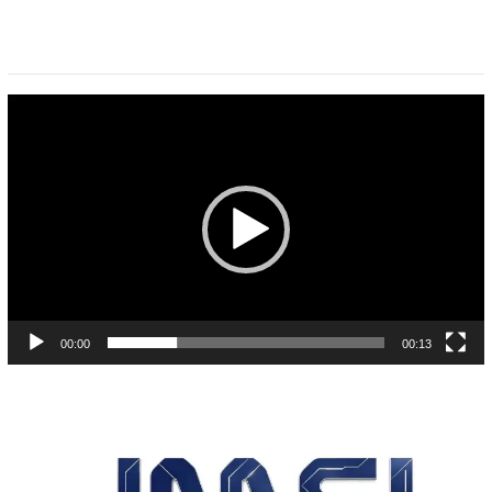
Pemutar
Video
00:00
00:13