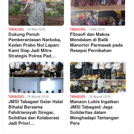
TABAGSEL
20 Mei 2026
TABAGSEL
2 Mei 2026
Dukung Penuh
Filosofi dan Makna
Pemberantasan Narkoba,
Mendalam di Balik
Kedan Prabo Nol Lapan:
Manortor Parmasak pada
Kami Siap Jadi Mitra
Resepsi Pernikahan
Strategis Polres Pad…
TABAGSEL
26 Maret 2026
TABAGSEL
26 Maret 2026
JMSI Tabagsel Gelar Halal
Manaon Lubis Ingatkan
Bihalal Bersama
JMSI Tabagsel: Jaga
Fahdriansyah Siregar,
Solidaritas dalam
Soliditas dan Kolaborasi
Menghadapi Tantangan
Jadi Priori…
Pers