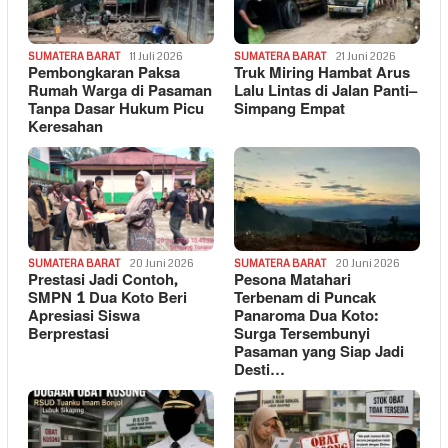
SUMATERA BARAT
11 Juli 2026
SUMATERA BARAT
21 Juni 2026
Pembongkaran Paksa
Truk Miring Hambat Arus
Rumah Warga di Pasaman
Lalu Lintas di Jalan Panti–
Tanpa Dasar Hukum Picu
Simpang Empat
Keresahan
SUMATERA BARAT
20 Juni 2026
SUMATERA BARAT
20 Juni 2026
Prestasi Jadi Contoh,
Pesona Matahari
SMPN 1 Dua Koto Beri
Terbenam di Puncak
Apresiasi Siswa
Panaroma Dua Koto:
Berprestasi
Surga Tersembunyi
Pasaman yang Siap Jadi
Desti…