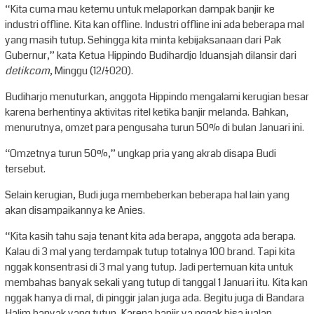
“Kita cuma mau ketemu untuk melaporkan dampak banjir ke
industri offline. Kita kan offline. Industri offline ini ada beberapa mal
yang masih tutup. Sehingga kita minta kebijaksanaan dari Pak
Gubernur,” kata Ketua Hippindo Budihardjo Iduansjah dilansir dari
detikcom
, Minggu (12/1/2020).
Budiharjo menuturkan, anggota Hippindo mengalami kerugian besar
karena berhentinya aktivitas ritel ketika banjir melanda. Bahkan,
menurutnya, omzet para pengusaha turun 50% di bulan Januari ini.
“Omzetnya turun 50%,” ungkap pria yang akrab disapa Budi
tersebut.
Selain kerugian, Budi juga membeberkan beberapa hal lain yang
akan disampaikannya ke Anies.
“Kita kasih tahu saja tenant kita ada berapa, anggota ada berapa.
Kalau di 3 mal yang terdampak tutup totalnya 100 brand. Tapi kita
nggak konsentrasi di 3 mal yang tutup. Jadi pertemuan kita untuk
membahas banyak sekali yang tutup di tanggal 1 Januari itu. Kita kan
nggak hanya di mal, di pinggir jalan juga ada. Begitu juga di Bandara
Halim banyak yang tutup. Karena banjir ya nggak bisa jualan