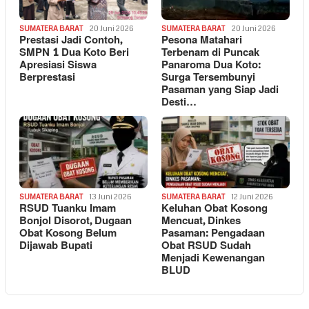
SUMATERA BARAT
20 Juni 2026
SUMATERA BARAT
20 Juni 2026
Prestasi Jadi Contoh,
Pesona Matahari
SMPN 1 Dua Koto Beri
Terbenam di Puncak
Apresiasi Siswa
Panaroma Dua Koto:
Berprestasi
Surga Tersembunyi
Pasaman yang Siap Jadi
Desti…
SUMATERA BARAT
13 Juni 2026
SUMATERA BARAT
12 Juni 2026
RSUD Tuanku Imam
Keluhan Obat Kosong
Bonjol Disorot, Dugaan
Mencuat, Dinkes
Obat Kosong Belum
Pasaman: Pengadaan
Dijawab Bupati
Obat RSUD Sudah
Menjadi Kewenangan
BLUD