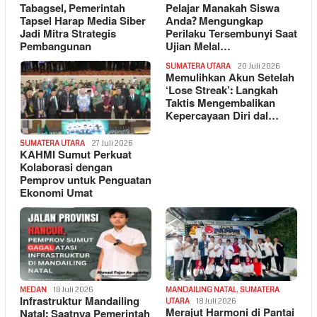
Tabagsel, Pemerintah
Pelajar Manakah Siswa
Tapsel Harap Media Siber
Anda? Mengungkap
Jadi Mitra Strategis
Perilaku Tersembunyi Saat
Pembangunan
Ujian Melal…
SUMATERA UTARA
20 Juli 2026
Memulihkan Akun Setelah
‘Lose Streak’: Langkah
Taktis Mengembalikan
Kepercayaan Diri dal…
SUMATERA UTARA
27 Juli 2026
KAHMI Sumut Perkuat
Kolaborasi dengan
Pemprov untuk Penguatan
Ekonomi Umat
MEDAN
18 Juli 2026
MANDAILING NATAL
,
SUMATERA
Infrastruktur Mandailing
UTARA
18 Juli 2026
Merajut Harmoni di Pantai
Natal: Saatnya Pemerintah