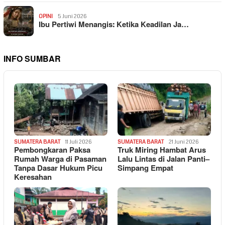
OPINI
5 Juni 2026
Ibu Pertiwi Menangis: Ketika Keadilan Ja…
INFO SUMBAR
SUMATERA BARAT
11 Juli 2026
SUMATERA BARAT
21 Juni 2026
Pembongkaran Paksa
Truk Miring Hambat Arus
Rumah Warga di Pasaman
Lalu Lintas di Jalan Panti–
Tanpa Dasar Hukum Picu
Simpang Empat
Keresahan