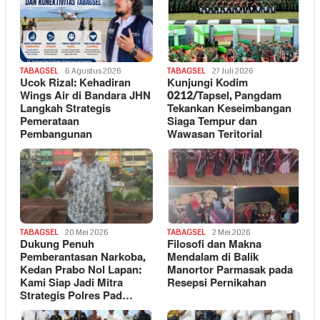
TABAGSEL
6 Agustus 2026
TABAGSEL
27 Juli 2026
Ucok Rizal: Kehadiran
Kunjungi Kodim
Wings Air di Bandara JHN
0212/Tapsel, Pangdam
Langkah Strategis
Tekankan Keseimbangan
Pemerataan
Siaga Tempur dan
Pembangunan
Wawasan Teritorial
TABAGSEL
20 Mei 2026
TABAGSEL
2 Mei 2026
Dukung Penuh
Filosofi dan Makna
Pemberantasan Narkoba,
Mendalam di Balik
Kedan Prabo Nol Lapan:
Manortor Parmasak pada
Kami Siap Jadi Mitra
Resepsi Pernikahan
Strategis Polres Pad…