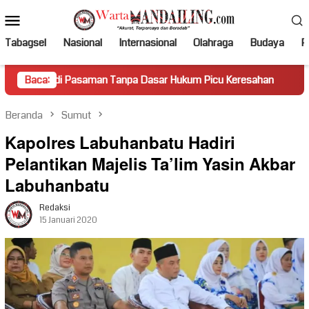
Loncat
Menu
ke
Mobile
konten
Tabagsel
Nasional
Internasional
Olahraga
Budaya
Po
 Pasaman Tanpa Dasar Hukum Picu Keresahan
Baca:
Truk Miring
Beranda
Sumut
Kapolres Labuhanbatu Hadiri
Pelantikan Majelis Ta’lim Yasin Akbar
Labuhanbatu
Redaksi
15 Januari 2020