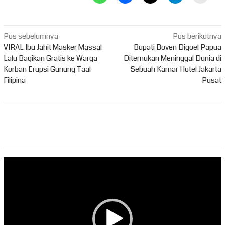
Navigasi
Pos sebelumnya
Pos berikutnya
pos
VIRAL Ibu Jahit Masker Massal
Bupati Boven Digoel Papua
Lalu Bagikan Gratis ke Warga
Ditemukan Meninggal Dunia di
Korban Erupsi Gunung Taal
Sebuah Kamar Hotel Jakarta
Filipina
Pusat
Pemutar
Video