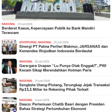
NASIONAL
29 Juli 2026
Berderet Kasus, Kepercayaan Publik ke Bank Mandiri
Terancam
ADVERTORIAL
,
NASIONAL
25 Juli 2026
Sinergi PT Palma Pertiwi Makmur, JARSANAS dan
Kemendes Wujudkan Indonesia Berdaulat
NASIONAL
19 Juli 2026
Gara-gara Ucapan “Lu Punya Otak Enggak?”, PWI
Kecam Sikap Merendahkan Hotman Paris
NASIONAL
21 Juni 2026
Sengketa Utang-Piutang, Terungkap Jejak Transaksi
Rp11,1 Miliar ke Rekening Pihak Terkait
NASIONAL
9 Juni 2026
Dasco: Pertemuan Chatib Basri dengan Presiden
Bahas Strategi Pertumbuhan Ekonomi