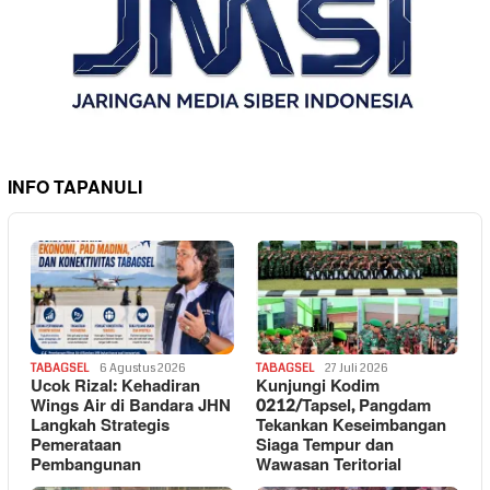
INFO TAPANULI
TABAGSEL
6 Agustus 2026
TABAGSEL
27 Juli 2026
Ucok Rizal: Kehadiran
Kunjungi Kodim
Wings Air di Bandara JHN
0212/Tapsel, Pangdam
Langkah Strategis
Tekankan Keseimbangan
Pemerataan
Siaga Tempur dan
Pembangunan
Wawasan Teritorial