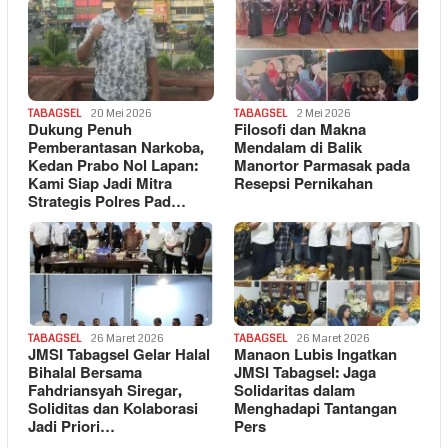
TABAGSEL
20 Mei 2026
TABAGSEL
2 Mei 2026
Dukung Penuh
Filosofi dan Makna
Pemberantasan Narkoba,
Mendalam di Balik
Kedan Prabo Nol Lapan:
Manortor Parmasak pada
Kami Siap Jadi Mitra
Resepsi Pernikahan
Strategis Polres Pad…
TABAGSEL
26 Maret 2026
TABAGSEL
26 Maret 2026
JMSI Tabagsel Gelar Halal
Manaon Lubis Ingatkan
Bihalal Bersama
JMSI Tabagsel: Jaga
Fahdriansyah Siregar,
Solidaritas dalam
Soliditas dan Kolaborasi
Menghadapi Tantangan
Jadi Priori…
Pers