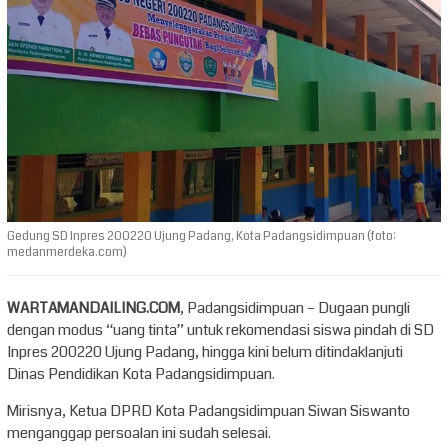
Gedung SD Inpres 200220 Ujung Padang, Kota Padangsidimpuan (foto:
medanmerdeka.com)
WARTAMANDAILING.COM
, Padangsidimpuan – Dugaan pungli
dengan modus “uang tinta” untuk rekomendasi siswa pindah di SD
Inpres 200220 Ujung Padang, hingga kini belum ditindaklanjuti
Dinas Pendidikan Kota Padangsidimpuan.
Mirisnya, Ketua DPRD Kota Padangsidimpuan Siwan Siswanto
menganggap persoalan ini sudah selesai.