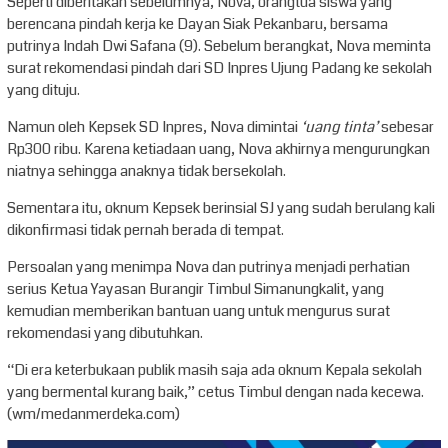
Seperti diberitakan sebelumnya, Nova, orangtua siswa yang
berencana pindah kerja ke Dayan Siak Pekanbaru, bersama
putrinya Indah Dwi Safana (9). Sebelum berangkat, Nova meminta
surat rekomendasi pindah dari SD Inpres Ujung Padang ke sekolah
yang dituju.
Namun oleh Kepsek SD Inpres, Nova dimintai
‘uang tinta’
sebesar
Rp300 ribu. Karena ketiadaan uang, Nova akhirnya mengurungkan
niatnya sehingga anaknya tidak bersekolah.
Sementara itu, oknum Kepsek berinsial SJ yang sudah berulang kali
dikonfirmasi tidak pernah berada di tempat.
Persoalan yang menimpa Nova dan putrinya menjadi perhatian
serius Ketua Yayasan Burangir Timbul Simanungkalit, yang
kemudian memberikan bantuan uang untuk mengurus surat
rekomendasi yang dibutuhkan.
“Di era keterbukaan publik masih saja ada oknum Kepala sekolah
yang bermental kurang baik,” cetus Timbul dengan nada kecewa.
(wm/medanmerdeka.com)