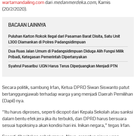
wartamandailing.com
dari
medanmerdeka.com
, Kamis
(20/2/2020).
BACAAN LAINNYA
Puluhan Karton Rokok Ilegal dari Pasaman Barat Disita, Satu Unit
L300 Diamankan di Polres Padangsidimpuan
Dua Ruas Jalan Umum di Padangsidimpuan Diduga Alih Fungsi Milik
Pribadi, Ketegasan Pemerintah Dipertanyakan
Syahrul Pasaribu: UGN Harus Terus Diperjuangkan Menjadi PTN
Secara politik, sambung Irfan, Ketua DPRD Siwan Siswanto patut
bertanggungjawab terhadap warga yang menjadi Daerah Pemilihan
(Dapil) nya.
“Itu harus diproses, seperti dicopot dari Kepala Sekolah atau sanksi
dalam bentu efek jera jika itu terbukti, dan DPRD harus bersuara
sesuai tupoksinya akan kondisi hari ini. Inikan negara,” tegas Irfan.