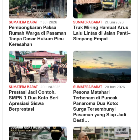
SUMATERA BARAT
11 Juli 2026
SUMATERA BARAT
21 Juni 2026
Pembongkaran Paksa
Truk Miring Hambat Arus
Rumah Warga di Pasaman
Lalu Lintas di Jalan Panti–
Tanpa Dasar Hukum Picu
Simpang Empat
Keresahan
SUMATERA BARAT
20 Juni 2026
SUMATERA BARAT
20 Juni 2026
Prestasi Jadi Contoh,
Pesona Matahari
SMPN 1 Dua Koto Beri
Terbenam di Puncak
Apresiasi Siswa
Panaroma Dua Koto:
Berprestasi
Surga Tersembunyi
Pasaman yang Siap Jadi
Desti…