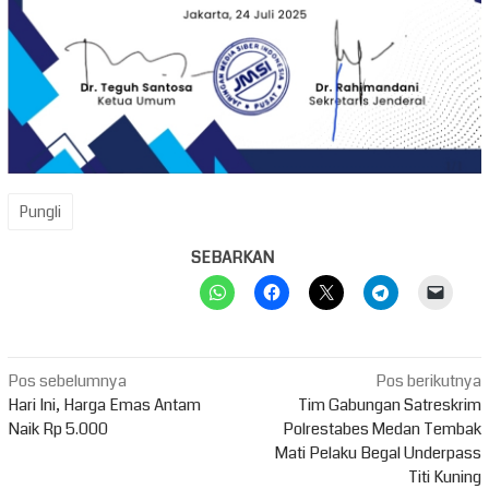
Pungli
SEBARKAN
Navigasi
Pos sebelumnya
Pos berikutnya
pos
Hari Ini, Harga Emas Antam
Tim Gabungan Satreskrim
Naik Rp 5.000
Polrestabes Medan Tembak
Mati Pelaku Begal Underpass
Titi Kuning