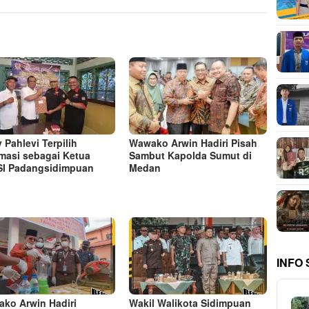
y Pahlevi Terpilih
Wawako Arwin Hadiri Pisah
masi sebagai Ketua
Sambut Kapolda Sumut di
I Padangsidimpuan
Medan
INFO
ko Arwin Hadiri
Wakil Walikota Sidimpuan