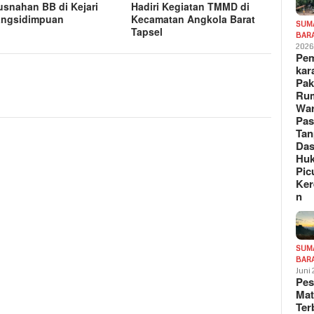
snahan BB di Kejari
Hadiri Kegiatan TMMD di
angsidimpuan
Kecamatan Angkola Barat
SUM
Tapsel
BAR
202
Pe
kar
Pak
Ru
War
Pa
Tan
Das
Hu
Pic
Ker
n
SUM
BAR
Juni
Pe
Mat
Te