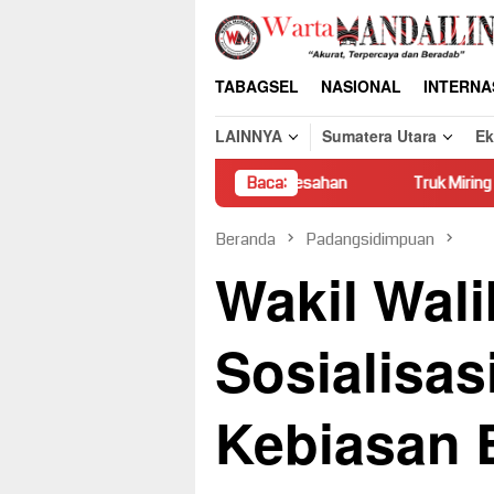
Loncat
ke
konten
TABAGSEL
NASIONAL
INTERNA
LAINNYA
Sumatera Utara
E
asar Hukum Picu Keresahan
Baca:
Truk Miring Hambat Arus Lalu L
Beranda
Padangsidimpuan
Wakil Wal
Sosialisas
Kebiasan 