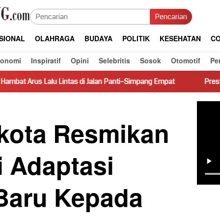
Pencarian
SIONAL
OLAHRAGA
BUDAYA
POLITIK
KESEHATAN
CO
konomi
Inspiratif
Opini
Selebritis
Sosok
Otomotif
Pe
intas di Jalan Panti–Simpang Empat
Prestasi Jadi Contoh, SMP
ikota Resmikan
i Adaptasi
Baru Kepada