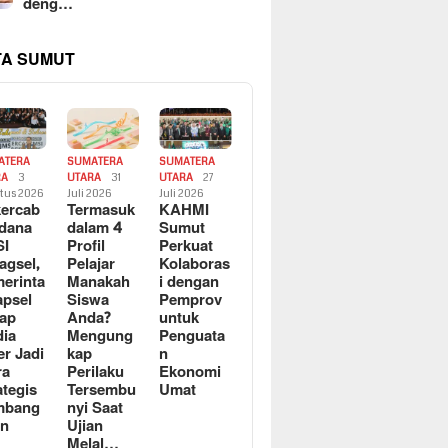
deng…
TA SUMUT
ATERA
SUMATERA
SUMATERA
RA
3
UTARA
31
UTARA
27
tus 2026
Juli 2026
Juli 2026
ercab
Termasuk
KAHMI
dana
dalam 4
Sumut
SI
Profil
Perkuat
agsel,
Pelajar
Kolaboras
erinta
Manakah
i dengan
apsel
Siswa
Pemprov
ap
Anda?
untuk
ia
Mengung
Penguata
er Jadi
kap
n
ra
Perilaku
Ekonomi
ategis
Tersembu
Umat
mbang
nyi Saat
an
Ujian
Melal…