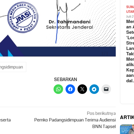
SUM
UTA
Juli 
Mem
an 
Set
‘Lo
Str
La
Tak
Me
ali
angsidimpuan
Kep
aan
SEBARKAN
da
Pos berikutnya
ARTI
eserta
Pemko Padangsidimpuan Terima Audiensi
BNN Tapsel