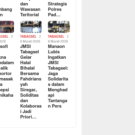
dan
Strategis
mbang
Wawasan
Polres
an
Teritorial
Pad…
AGSEL
2
TABAGSEL
2
TABAGSEL
2
2026
6 Maret 2026
6 Maret 2026
osofi
JMSI
Manaon
n
Tabagsel
Lubis
kna
Gelar
Ingatkan
ndalam
Halal
JMSI
Balik
Bihalal
Tabagsel:
ortor
Bersama
Jaga
rmasak
Fahdrians
Solidarita
a
yah
s dalam
epsi
Siregar,
Menghad
nikaha
Soliditas
api
dan
Tantanga
Kolaboras
n Pers
i Jadi
Priori…