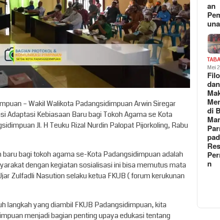
an
Pe
un
TAB
Mei 
Fil
da
Ma
Me
impuan – Wakil Walikota Padangsidimpuan Arwin Siregar
di 
si Adaptasi Kebiasaan Baru bagi Tokoh Agama se Kota
Man
dimpuan Jl. H Teuku Rizal Nurdin Palopat Pijorkoling, Rabu
Pa
pad
Res
an baru bagi tokoh agama se-Kota Padangsidimpuan adalah
Per
n
arakat dengan kegiatan sosialisasi ini bisa memutus mata
Ujar Zulfadli Nasution selaku ketua FKUB ( forum kerukunan
h langkah yang diambil FKUB Padangsidimpuan, kita
mpuan menjadi bagian penting upaya edukasi tentang