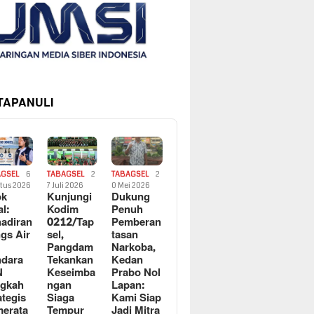
 TAPANULI
AGSEL
6
TABAGSEL
2
TABAGSEL
2
tus 2026
7 Juli 2026
0 Mei 2026
ok
Kunjungi
Dukung
al:
Kodim
Penuh
adiran
0212/Tap
Pemberan
gs Air
sel,
tasan
Pangdam
Narkoba,
dara
Tekankan
Kedan
N
Keseimba
Prabo Nol
ngkah
ngan
Lapan:
ategis
Siaga
Kami Siap
erata
Tempur
Jadi Mitra