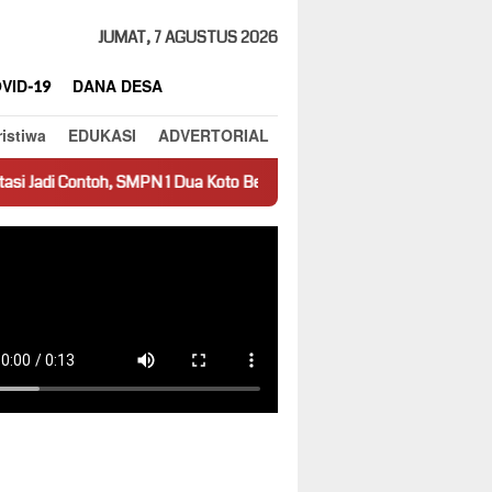
JUMAT, 7 AGUSTUS 2026
VID-19
DANA DESA
ristiwa
EDUKASI
ADVERTORIAL
N 1 Dua Koto Beri Apresiasi Siswa Berprestasi
Pesona Matah