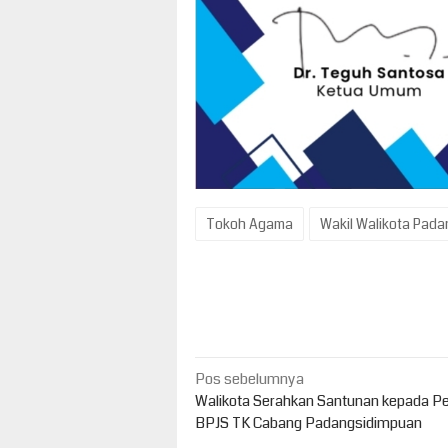
Tokoh Agama
Wakil Walikota Pad
Navigasi
Pos sebelumnya
pos
Walikota Serahkan Santunan kepada P
BPJS TK Cabang Padangsidimpuan