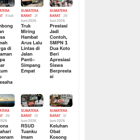
ATERA
SUMATERA
SUMATERA
AT
11 Juli
BARAT
21
BARAT
20
6
Juni 2026
Juni 2026
mbong
Truk
Prestasi
an
Miring
Jadi
sa
Hambat
Contoh,
mah
Arus Lalu
SMPN 1
ga di
Lintas di
Dua Koto
saman
Jalan
Beri
pa
Panti–
Apresiasi
ar
Simpang
Siswa
kum
Empat
Berpresta
u
si
esaha
ATERA
SUMATERA
SUMATERA
AT
20
BARAT
13
BARAT
12
 2026
Juni 2026
Juni 2026
sona
RSUD
Keluhan
ahari
Tuanku
Obat
rbenam
Imam
Kosong