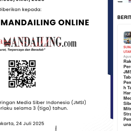
BERI
SUM
UTA
Agus
Rak
Per
JM
Tab
Pem
h T
Har
Med
Sib
Mit
Str
Pe
un