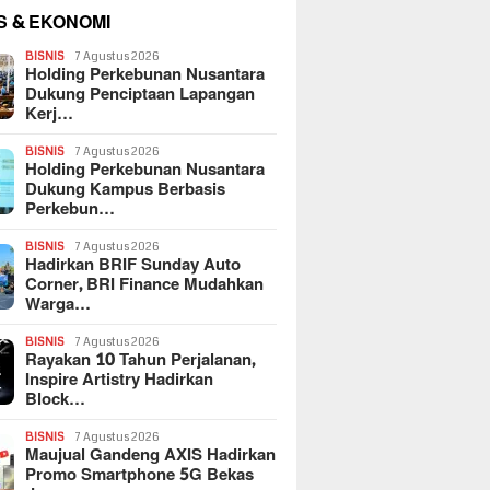
S & EKONOMI
BISNIS
7 Agustus 2026
Holding Perkebunan Nusantara
Dukung Penciptaan Lapangan
Kerj…
BISNIS
7 Agustus 2026
Holding Perkebunan Nusantara
Dukung Kampus Berbasis
Perkebun…
BISNIS
7 Agustus 2026
Hadirkan BRIF Sunday Auto
Corner, BRI Finance Mudahkan
Warga…
BISNIS
7 Agustus 2026
Rayakan 10 Tahun Perjalanan,
Inspire Artistry Hadirkan
Block…
BISNIS
7 Agustus 2026
Maujual Gandeng AXIS Hadirkan
Promo Smartphone 5G Bekas