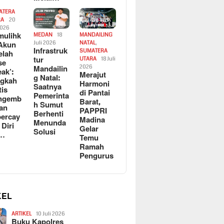
ATERA
RA
20
2026
ulihk
MEDAN
18
MANDAILING
Akun
Juli 2026
NATAL
,
Infrastruk
SUMATERA
elah
tur
UTARA
18 Juli
se
Mandailin
2026
eak’:
Merajut
g Natal:
ngkah
Harmoni
Saatnya
tis
di Pantai
Pemerinta
ngemb
Barat,
h Sumut
kan
PAPPRI
Berhenti
ercay
Madina
Menunda
 Diri
Gelar
Solusi
l…
Temu
Ramah
Pengurus
KEL
ARTIKEL
10 Juli 2026
Buku Kapolres