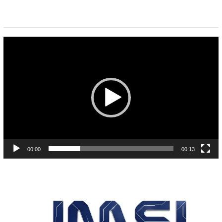
Pemutar
Video
00:00
00:13