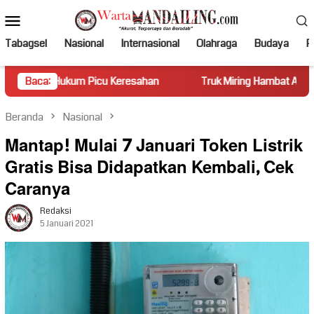
Loncat
Menu
ke
Mobile
konten
Tabagsel
Nasional
Internasional
Olahraga
Budaya
Po
um Picu Keresahan
Baca:
Truk Miring Hambat Arus Lalu Lintas di 
Beranda
Nasional
Mantap! Mulai 7 Januari Token Listrik
Gratis Bisa Didapatkan Kembali, Cek
Caranya
Redaksi
5 Januari 2021