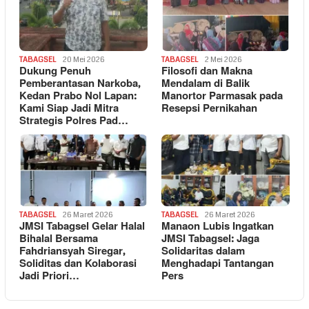
TABAGSEL
20 Mei 2026
TABAGSEL
2 Mei 2026
Dukung Penuh
Filosofi dan Makna
Pemberantasan Narkoba,
Mendalam di Balik
Kedan Prabo Nol Lapan:
Manortor Parmasak pada
Kami Siap Jadi Mitra
Resepsi Pernikahan
Strategis Polres Pad…
TABAGSEL
26 Maret 2026
TABAGSEL
26 Maret 2026
JMSI Tabagsel Gelar Halal
Manaon Lubis Ingatkan
Bihalal Bersama
JMSI Tabagsel: Jaga
Fahdriansyah Siregar,
Solidaritas dalam
Soliditas dan Kolaborasi
Menghadapi Tantangan
Jadi Priori…
Pers