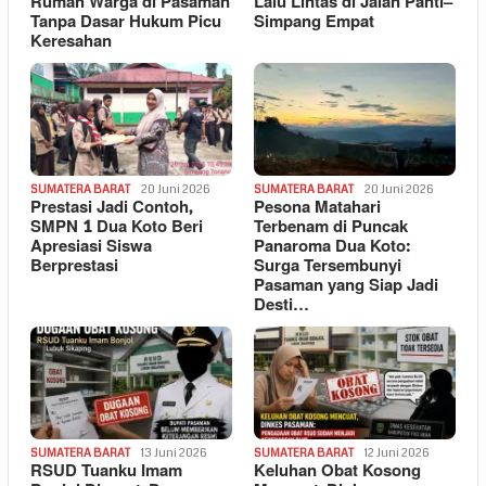
Rumah Warga di Pasaman
Lalu Lintas di Jalan Panti–
Tanpa Dasar Hukum Picu
Simpang Empat
Keresahan
SUMATERA BARAT
20 Juni 2026
SUMATERA BARAT
20 Juni 2026
Prestasi Jadi Contoh,
Pesona Matahari
SMPN 1 Dua Koto Beri
Terbenam di Puncak
Apresiasi Siswa
Panaroma Dua Koto:
Berprestasi
Surga Tersembunyi
Pasaman yang Siap Jadi
Desti…
SUMATERA BARAT
13 Juni 2026
SUMATERA BARAT
12 Juni 2026
RSUD Tuanku Imam
Keluhan Obat Kosong