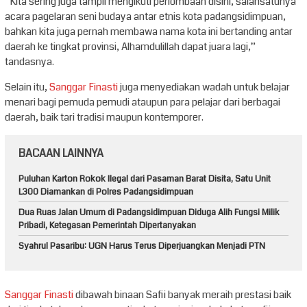
“Kita sering juga tampil mengikuti perlombaan disini, salahsatunya
acara pagelaran seni budaya antar etnis kota padangsidimpuan,
bahkan kita juga pernah membawa nama kota ini bertanding antar
daerah ke tingkat provinsi, Alhamdulillah dapat juara lagi,”
tandasnya.
Selain itu,
Sanggar Finasti
juga menyediakan wadah untuk belajar
menari bagi pemuda pemudi ataupun para pelajar dari berbagai
daerah, baik tari tradisi maupun kontemporer.
BACAAN LAINNYA
Puluhan Karton Rokok Ilegal dari Pasaman Barat Disita, Satu Unit
L300 Diamankan di Polres Padangsidimpuan
Dua Ruas Jalan Umum di Padangsidimpuan Diduga Alih Fungsi Milik
Pribadi, Ketegasan Pemerintah Dipertanyakan
Syahrul Pasaribu: UGN Harus Terus Diperjuangkan Menjadi PTN
Sanggar Finasti
dibawah binaan Safii banyak meraih prestasi baik