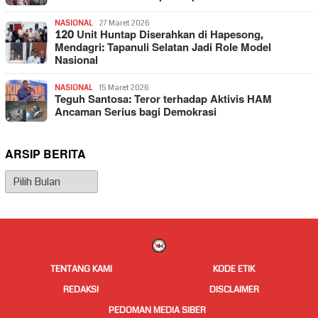
NASIONAL
27 Maret 2026
120 Unit Huntap Diserahkan di Hapesong,
Mendagri: Tapanuli Selatan Jadi Role Model
Nasional
NASIONAL
15 Maret 2026
Teguh Santosa: Teror terhadap Aktivis HAM
Ancaman Serius bagi Demokrasi
ARSIP BERITA
Arsip
Berita
TENTANG KAMI
KODE ETIK
REDAKSI
DISCLAIMER
PEDOMAN MEDIA SIBER