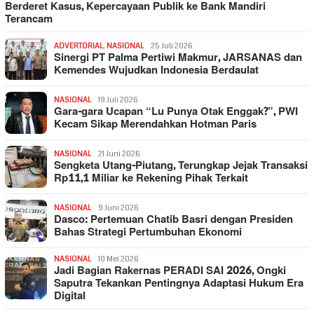
Berderet Kasus, Kepercayaan Publik ke Bank Mandiri
Terancam
ADVERTORIAL
,
NASIONAL
25 Juli 2026
Sinergi PT Palma Pertiwi Makmur, JARSANAS dan
Kemendes Wujudkan Indonesia Berdaulat
NASIONAL
19 Juli 2026
Gara-gara Ucapan “Lu Punya Otak Enggak?”, PWI
Kecam Sikap Merendahkan Hotman Paris
NASIONAL
21 Juni 2026
Sengketa Utang-Piutang, Terungkap Jejak Transaksi
Rp11,1 Miliar ke Rekening Pihak Terkait
NASIONAL
9 Juni 2026
Dasco: Pertemuan Chatib Basri dengan Presiden
Bahas Strategi Pertumbuhan Ekonomi
NASIONAL
10 Mei 2026
Jadi Bagian Rakernas PERADI SAI 2026, Ongki
Saputra Tekankan Pentingnya Adaptasi Hukum Era
Digital