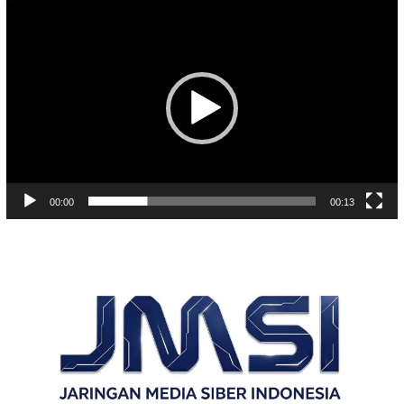
Pemutar
Video
00:00
00:13