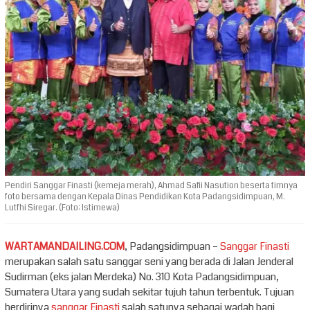
Pendiri Sanggar Finasti (kemeja merah), Ahmad Safii Nasution beserta timnya
foto bersama dengan Kepala Dinas Pendidikan Kota Padangsidimpuan, M.
Lutfhi Siregar. (Foto: Istimewa)
WARTAMANDAILING.COM
, Padangsidimpuan –
Sanggar Finasti
merupakan salah satu sanggar seni yang berada di Jalan Jenderal
Sudirman (eks jalan Merdeka) No. 310 Kota Padangsidimpuan,
Sumatera Utara yang sudah sekitar tujuh tahun terbentuk. Tujuan
berdirinya
sanggar Finasti
salah satunya sebagai wadah bagi