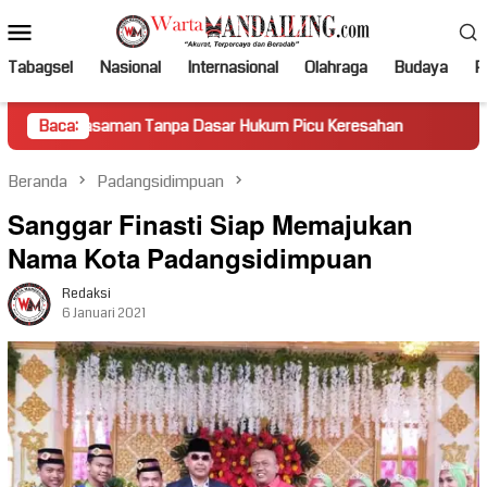
Loncat
Menu
ke
Mobile
konten
Tabagsel
Nasional
Internasional
Olahraga
Budaya
Po
 Tanpa Dasar Hukum Picu Keresahan
Baca:
Truk Miring Hambat A
Beranda
Padangsidimpuan
Sanggar Finasti Siap Memajukan
Nama Kota Padangsidimpuan
Redaksi
6 Januari 2021