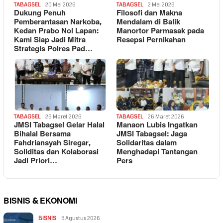
TABAGSEL
20 Mei 2026
TABAGSEL
2 Mei 2026
Dukung Penuh
Filosofi dan Makna
Pemberantasan Narkoba,
Mendalam di Balik
Kedan Prabo Nol Lapan:
Manortor Parmasak pada
Kami Siap Jadi Mitra
Resepsi Pernikahan
Strategis Polres Pad…
TABAGSEL
26 Maret 2026
TABAGSEL
26 Maret 2026
JMSI Tabagsel Gelar Halal
Manaon Lubis Ingatkan
Bihalal Bersama
JMSI Tabagsel: Jaga
Fahdriansyah Siregar,
Solidaritas dalam
Soliditas dan Kolaborasi
Menghadapi Tantangan
Jadi Priori…
Pers
BISNIS & EKONOMI
BISNIS
8 Agustus 2026