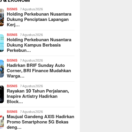
S & EKONOMI
BISNIS
7 Agustus 2026
Holding Perkebunan Nusantara
Dukung Penciptaan Lapangan
Kerj…
BISNIS
7 Agustus 2026
Holding Perkebunan Nusantara
Dukung Kampus Berbasis
Perkebun…
BISNIS
7 Agustus 2026
Hadirkan BRIF Sunday Auto
Corner, BRI Finance Mudahkan
Warga…
BISNIS
7 Agustus 2026
Rayakan 10 Tahun Perjalanan,
Inspire Artistry Hadirkan
Block…
BISNIS
7 Agustus 2026
Maujual Gandeng AXIS Hadirkan
Promo Smartphone 5G Bekas
deng…