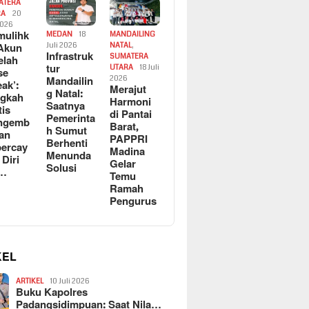
ATERA
RA
20
2026
ulihk
MEDAN
18
MANDAILING
Akun
Juli 2026
NATAL
,
Infrastruk
SUMATERA
elah
tur
UTARA
18 Juli
se
Mandailin
2026
eak’:
Merajut
g Natal:
ngkah
Harmoni
Saatnya
tis
di Pantai
Pemerinta
ngemb
Barat,
h Sumut
kan
PAPPRI
Berhenti
ercay
Madina
Menunda
 Diri
Gelar
Solusi
l…
Temu
Ramah
Pengurus
KEL
ARTIKEL
10 Juli 2026
Buku Kapolres
Padangsidimpuan: Saat Nila…