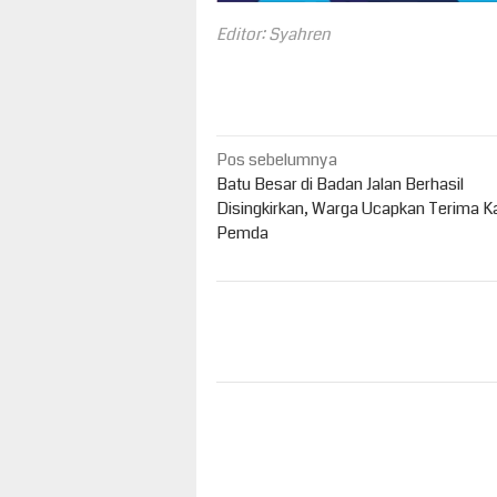
Editor: Syahren
Navigasi
Pos sebelumnya
pos
Batu Besar di Badan Jalan Berhasil
Disingkirkan, Warga Ucapkan Terima Ka
Pemda