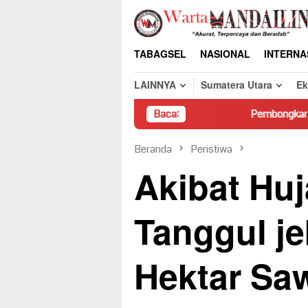
Loncat
ke
konten
TABAGSEL
NASIONAL
INTERNA
LAINNYA
Sumatera Utara
E
Baca:
Pembongkaran Paksa Rumah War
Beranda
Peristiwa
Akibat Huj
Tanggul je
Hektar Sa