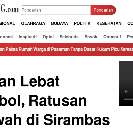
Pencarian
SIONAL
OLAHRAGA
BUDAYA
POLITIK
KESEHATAN
CO
konomi
Inspiratif
Opini
Selebritis
Sosok
Otomotif
Pe
ga di Pasaman Tanpa Dasar Hukum Picu Keresahan
Truk M
an Lebat
bol, Ratusan
wah di Sirambas