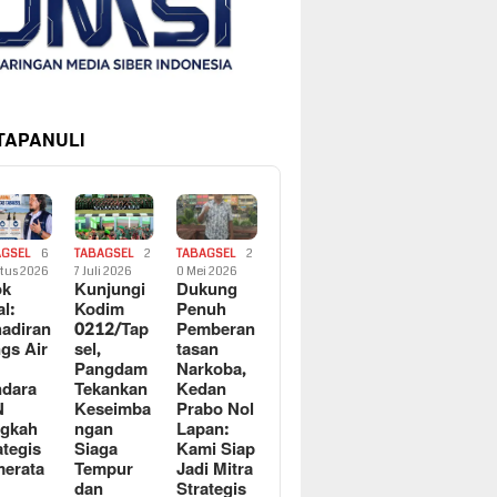
 TAPANULI
AGSEL
6
TABAGSEL
2
TABAGSEL
2
tus 2026
7 Juli 2026
0 Mei 2026
ok
Kunjungi
Dukung
al:
Kodim
Penuh
adiran
0212/Tap
Pemberan
gs Air
sel,
tasan
Pangdam
Narkoba,
dara
Tekankan
Kedan
N
Keseimba
Prabo Nol
ngkah
ngan
Lapan:
ategis
Siaga
Kami Siap
erata
Tempur
Jadi Mitra
dan
Strategis