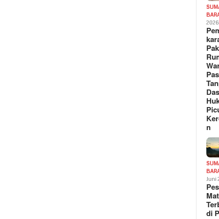
SUM
BAR
202
Pe
kar
Pak
Ru
War
Pa
Tan
Das
Hu
Pic
Ker
n
SUM
BAR
Juni
Pe
Mat
Te
di 