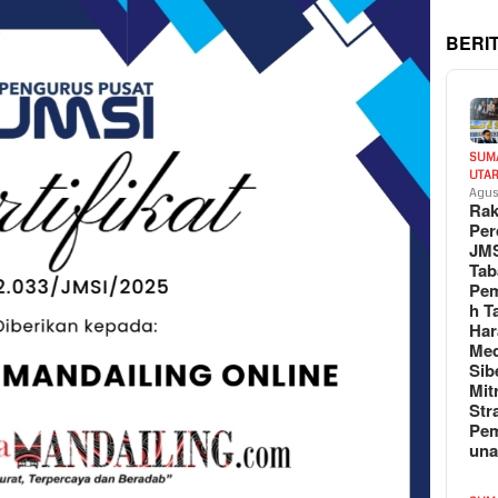
BERI
SUM
UTA
Agus
Rak
Per
JM
Tab
Pem
h T
Har
Med
Sib
Mit
Str
Pe
un