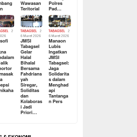
mbang
Wawasan
Polres
an
Teritorial
Pad…
AGSEL
2
TABAGSEL
2
TABAGSEL
2
2026
6 Maret 2026
6 Maret 2026
osofi
JMSI
Manaon
n
Tabagsel
Lubis
kna
Gelar
Ingatkan
ndalam
Halal
JMSI
Balik
Bihalal
Tabagsel:
ortor
Bersama
Jaga
rmasak
Fahdrians
Solidarita
a
yah
s dalam
epsi
Siregar,
Menghad
nikaha
Soliditas
api
dan
Tantanga
Kolaboras
n Pers
i Jadi
Priori…