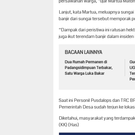
persawahan warga, “ujar Martua Maton
Lanjut, kata Martua, meluapnya sungai 
banjir dari sungai tersebut memporak 
“Dampak dari peristiwa ini ratusan hek
juga ikut terendam banjir dalam insiden 
BACAAN LAINNYA
Dua Rumah Permanen di
Gu
Padangsidimpuan Terbakar,
UG
Satu Warga Luka Bakar
Ter
Pe
Saat ini Personil Pusdalops dan TRC 
Pemerintah Desa sudah terjun ke lokas
Diketahui, masyarakat yang terdampak b
(KK) (Has)