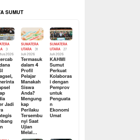
TA SUMUT
ATERA
SUMATERA
SUMATERA
RA
3
UTARA
31
UTARA
27
tus 2026
Juli 2026
Juli 2026
ercab
Termasuk
KAHMI
dana
dalam 4
Sumut
SI
Profil
Perkuat
agsel,
Pelajar
Kolaboras
erinta
Manakah
i dengan
apsel
Siswa
Pemprov
ap
Anda?
untuk
ia
Mengung
Penguata
er Jadi
kap
n
ra
Perilaku
Ekonomi
ategis
Tersembu
Umat
mbang
nyi Saat
an
Ujian
Melal…