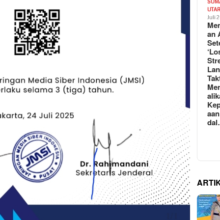
SUM
UTA
Juli 
Mem
an 
Set
‘Lo
Str
La
Tak
Me
ali
Kep
aan
da
ARTI