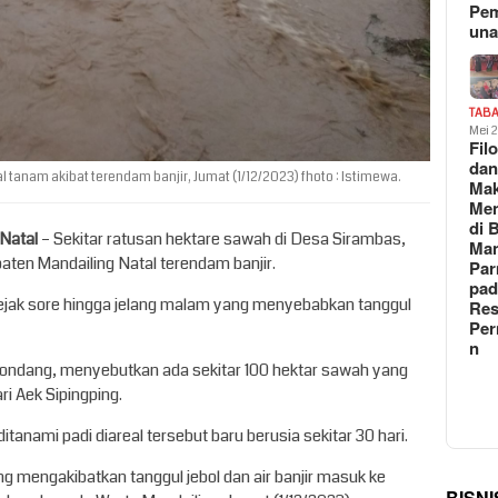
Pe
un
TAB
Mei 
Fil
da
 tanam akibat terendam banjir, Jumat (1/12/2023) fhoto : Istimewa.
Ma
Me
di 
 Natal
– Sekitar ratusan hektare sawah di Desa Sirambas,
Man
en Mandailing Natal terendam banjir.
Pa
pad
sejak sore hingga jelang malam yang menyebabkan tanggul
Res
Per
n
ndang, menyebutkan ada sekitar 100 hektar sawah yang
i Aek Sipingping.
anami padi diareal tersebut baru berusia sekitar 30 hari.
ng mengakibatkan tanggul jebol dan air banjir masuk ke