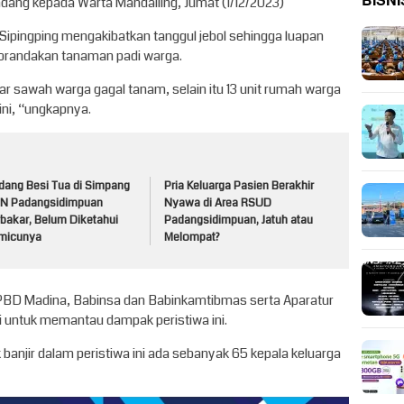
BISNI
dang kepada Warta Mandailing, Jumat (1/12/2023)
Sipingping mengakibatkan tanggul jebol sehingga luapan
porandakan tanaman padi warga.
tar sawah warga gagal tanam, selain itu 13 unit rumah warga
ini, “ungkapnya.
dang Besi Tua di Simpang
Pria Keluarga Pasien Berakhir
N Padangsidimpuan
Nyawa di Area RSUD
bakar, Belum Diketahui
Padangsidimpuan, Jatuh atau
micunya
Melompat?
BPBD Madina, Babinsa dan Babinkamtibmas serta Aparatur
i untuk memantau dampak peristiwa ini.
anjir dalam peristiwa ini ada sebanyak 65 kepala keluarga