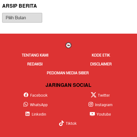
ARSIP BERITA
Arsip
Berita
TENTANG KAMI
KODE ETIK
REDAKSI
DISCLAIMER
PEDOMAN MEDIA SIBER
JARINGAN SOCIAL
Facebook
Twitter
WhatsApp
Instagram
Linkedin
Youtube
Tiktok