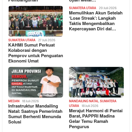
Pembangunan
Ujian Melal…
SUMATERA UTARA
20 Juli 2026
Memulihkan Akun Setelah
‘Lose Streak’: Langkah
Taktis Mengembalikan
Kepercayaan Diri dal…
SUMATERA UTARA
27 Juli 2026
KAHMI Sumut Perkuat
Kolaborasi dengan
Pemprov untuk Penguatan
Ekonomi Umat
MEDAN
18 Juli 2026
MANDAILING NATAL
,
SUMATERA
Infrastruktur Mandailing
UTARA
18 Juli 2026
Merajut Harmoni di Pantai
Natal: Saatnya Pemerintah
Barat, PAPPRI Madina
Sumut Berhenti Menunda
Gelar Temu Ramah
Solusi
Pengurus