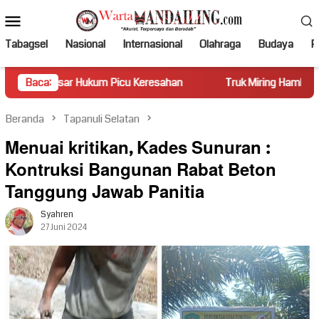
Loncat
Menu
ke
Mobile
konten
Tabagsel
Nasional
Internasional
Olahraga
Budaya
Po
r Hukum Picu Keresahan
Baca:
Truk Miring Hambat Arus Lalu Lint
Beranda
Tapanuli Selatan
Menuai kritikan, Kades Sunuran :
Kontruksi Bangunan Rabat Beton
Tanggung Jawab Panitia
Syahren
27 Juni 2024