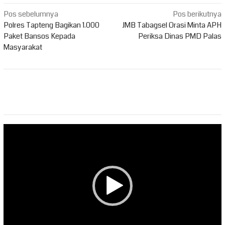
Navigasi
Pos sebelumnya
Pos berikutnya
pos
Polres Tapteng Bagikan 1.000
JMB Tabagsel Orasi Minta APH
Paket Bansos Kepada
Periksa Dinas PMD Palas
Masyarakat
Pemutar
Video