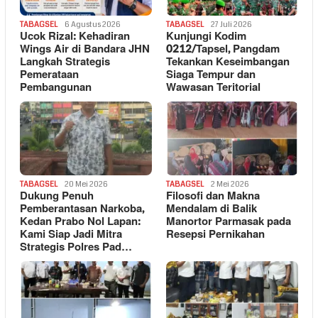
TABAGSEL
6 Agustus 2026
TABAGSEL
27 Juli 2026
Ucok Rizal: Kehadiran
Kunjungi Kodim
Wings Air di Bandara JHN
0212/Tapsel, Pangdam
Langkah Strategis
Tekankan Keseimbangan
Pemerataan
Siaga Tempur dan
Pembangunan
Wawasan Teritorial
TABAGSEL
20 Mei 2026
TABAGSEL
2 Mei 2026
Dukung Penuh
Filosofi dan Makna
Pemberantasan Narkoba,
Mendalam di Balik
Kedan Prabo Nol Lapan:
Manortor Parmasak pada
Kami Siap Jadi Mitra
Resepsi Pernikahan
Strategis Polres Pad…