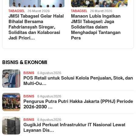
TABAGSEL
26 Maret 2026
TABAGSEL
26 Maret 2026
JMSI Tabagsel Gelar Halal
Manaon Lubis Ingatkan
Bihalal Bersama
JMSI Tabagsel: Jaga
Fahdriansyah Siregar,
Solidaritas dalam
Soliditas dan Kolaborasi
Menghadapi Tantangan
Jadi Priori…
Pers
BISNIS & EKONOMI
BISNIS
6 Agustus 2026
POS Retail untuk Solusi Kelola Penjualan, Stok, dan
Multi-Ou…
BISNIS
6 Agustus 2026
Pengurus Putra Putri Hakka Jakarta (PPHJ) Periode
2026-2030 …
BISNIS
6 Agustus 2026
Gugik.id Perkuat Infrastruktur IT Nasional Lewat
Layanan Dis…