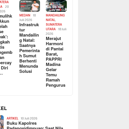
ATERA
RA
20
2026
ulihk
MEDAN
18
MANDAILING
Akun
Juli 2026
NATAL
,
Infrastruk
SUMATERA
elah
tur
UTARA
18 Juli
se
Mandailin
2026
eak’:
Merajut
g Natal:
ngkah
Harmoni
Saatnya
tis
di Pantai
Pemerinta
ngemb
Barat,
h Sumut
kan
PAPPRI
Berhenti
ercay
Madina
Menunda
 Diri
Gelar
Solusi
l…
Temu
Ramah
Pengurus
KEL
ARTIKEL
10 Juli 2026
Buku Kapolres
Padangsidimpuan: Saat Nila…