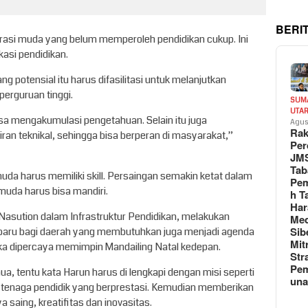
BERI
erasi muda yang belum memperoleh pendidikan cukup. Ini
asi pendidikan.
ng potensial itu harus difasilitasi untuk melanjutkan
perguruan tinggi.
SUM
UTA
isa mengakumulasi pengetahuan. Selain itu juga
Agus
Rak
n teknikal, sehingga bisa berperan di masyarakat,”
Per
JM
Tab
muda harus memiliki skill. Persaingan semakin ketat dalam
Pem
muda harus bisa mandiri.
h T
Har
 Nasution dalam Infrastruktur Pendidikan, melakukan
Med
Sib
 baru bagi daerah yang membutuhkan juga menjadi agenda
Mit
ka dipercaya memimpin Mandailing Natal kedepan.
Str
Pe
, tentu kata Harun harus di lengkapi dengan misi seperti
un
 tenaga pendidik yang berprestasi. Kemudian memberikan
saing, kreatifitas dan inovasitas.