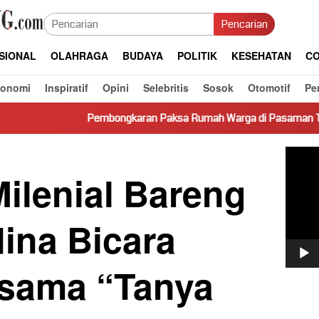
Pencarian
SIONAL
OLAHRAGA
BUDAYA
POLITIK
KESEHATAN
CO
konomi
Inspiratif
Opini
Selebritis
Sosok
Otomotif
Pe
Pembongkaran Paksa Rumah Warga di Pasaman Tanpa Dasar Huk
Pemut
Video
ilenial Bareng
ina Bicara
rsama “Tanya