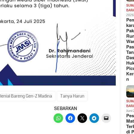
SUM
BAR
202
Pe
kar
Pak
Ru
War
Pa
Tan
Das
Hu
Pic
Ker
n
ilenial Bareng Gen-Z Madina
Tanya Harun
SUM
BAR
SEBARKAN
Juni
Pe
Mat
Te
di 