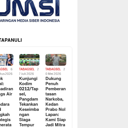
 TAPANULI
AGSEL
6
TABAGSEL
2
TABAGSEL
2
tus 2026
7 Juli 2026
0 Mei 2026
ok
Kunjungi
Dukung
al:
Kodim
Penuh
adiran
0212/Tap
Pemberan
gs Air
sel,
tasan
Pangdam
Narkoba,
dara
Tekankan
Kedan
N
Keseimba
Prabo Nol
ngkah
ngan
Lapan:
ategis
Siaga
Kami Siap
erata
Tempur
Jadi Mitra