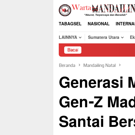
Loncat
ke
konten
TABAGSEL
NASIONAL
INTERNA
LAINNYA
Sumatera Utara
E
Baca:
Beranda
Mandailing Natal
Generasi M
Gen-Z Mad
Santai Be