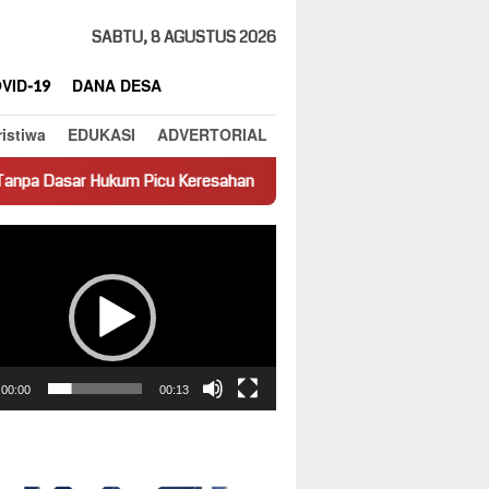
SABTU, 8 AGUSTUS 2026
VID-19
DANA DESA
ristiwa
EDUKASI
ADVERTORIAL
um Picu Keresahan
Truk Miring Hambat Arus Lalu Lintas di
ar
00:00
00:13