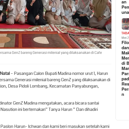
an
Pe
un
TAB
Mei 
Fil
da
Ma
bersama GenZ bareng Generasi milenial yang dilaksanakan di Cafe
Me
di 
Man
Pa
 Natal
– Pasangan Calon Bupati Madina nomor urut 1, Harun
pad
bersama Generasi milenial bareng GenZ yang dilaksanakan di
Res
ution, Desa Pidoli Lombang, Kecamatan Panyabungan,
Per
n
dinator GenZ Madina mengatakan, acara bicara santai
asution ini bertemakan” Tanya Harun ” Dan dihadiri
isi Paslon Harun- Ichwan dan kami beri masukan setelah kami