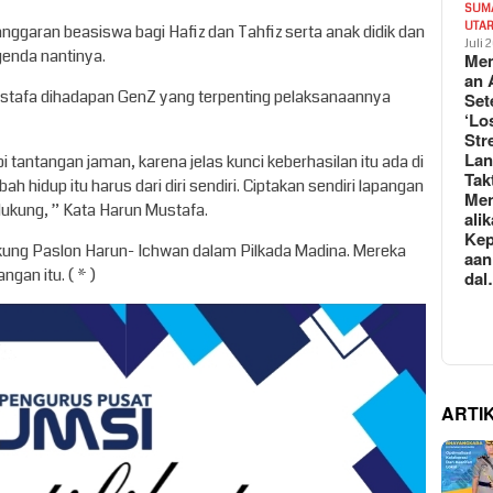
SUM
UTA
anggaran beasiswa bagi Hafiz dan Tahfiz serta anak didik dan
Juli 
genda nantinya.
Mem
an 
ustafa dihadapan GenZ yang terpenting pelaksanaannya
Set
‘Lo
Str
La
tantangan jaman, karena jelas kunci keberhasilan itu ada di
Tak
hidup itu harus dari diri sendiri. Ciptakan sendiri lapangan
Me
dukung, ” Kata Harun Mustafa.
ali
Kep
dukung Paslon Harun- Ichwan dalam Pilkada Madina. Mereka
aan
an itu. ( * )
da
ARTI