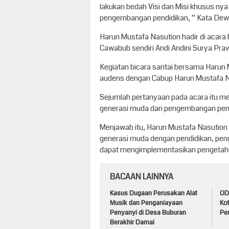
lakukan bedah Visi dan Misi khusus ny
pengembangan pendidikan, ” Kata Dew
Harun Mustafa Nasution hadir di acara 
Cawabub sendiri Andi Andini Surya Prav
Kegiatan bicara santai bersama Harun M
audens dengan Cabup Harun Mustafa N
Sejumlah pertanyaan pada acara itu m
generasi muda dan pengembangan pen
Menjawab itu, Harun Mustafa Nasutio
generasi muda dengan pendidikan, pen
dapat mengimplementasikan pengetahua
BACAAN LAINNYA
Kasus Dugaan Perusakan Alat
ODG
Musik dan Penganiayaan
Ko
Penyanyi di Desa Buburan
Pem
Berakhir Damai