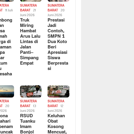
ATERA
SUMATERA
SUMATERA
AT
11 Juli
BARAT
21
BARAT
20
6
Juni 2026
Juni 2026
mbong
Truk
Prestasi
an
Miring
Jadi
sa
Hambat
Contoh,
mah
Arus Lalu
SMPN 1
ga di
Lintas di
Dua Koto
saman
Jalan
Beri
pa
Panti–
Apresiasi
ar
Simpang
Siswa
kum
Empat
Berpresta
u
si
esaha
ATERA
SUMATERA
SUMATERA
AT
20
BARAT
13
BARAT
12
 2026
Juni 2026
Juni 2026
sona
RSUD
Keluhan
ahari
Tuanku
Obat
rbenam
Imam
Kosong
Puncak
Bonjol
Mencuat,