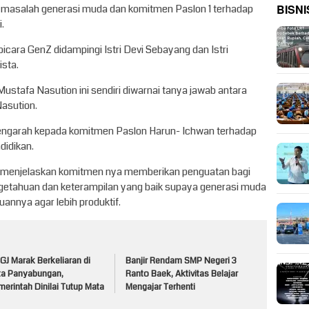
BISNI
a masalah generasi muda dan komitmen Paslon 1 terhadap
i.
bicara GenZ didampingi Istri Devi Sebayang dan Istri
ista.
ustafa Nasution ini sendiri diwarnai tanya jawab antara
asution.
engarah kepada komitmen Paslon Harun- Ichwan terhadap
didikan.
n menjelaskan komitmen nya memberikan penguatan bagi
getahuan dan keterampilan yang baik supaya generasi muda
nnya agar lebih produktif.
J Marak Berkeliaran di
Banjir Rendam SMP Negeri 3
ta Panyabungan,
Ranto Baek, Aktivitas Belajar
erintah Dinilai Tutup Mata
Mengajar Terhenti