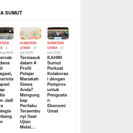
TA SUMUT
ATERA
SUMATERA
SUMATERA
RA
3
UTARA
31
UTARA
27
tus 2026
Juli 2026
Juli 2026
ercab
Termasuk
KAHMI
dana
dalam 4
Sumut
SI
Profil
Perkuat
agsel,
Pelajar
Kolaboras
erinta
Manakah
i dengan
apsel
Siswa
Pemprov
ap
Anda?
untuk
ia
Mengung
Penguata
er Jadi
kap
n
ra
Perilaku
Ekonomi
ategis
Tersembu
Umat
mbang
nyi Saat
an
Ujian
Melal…