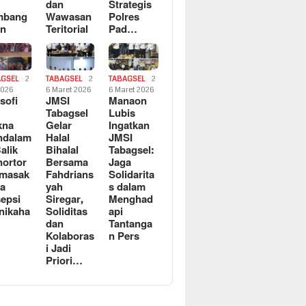
dan
Strategis
mbang
Wawasan
Polres
an
Teritorial
Pad…
AGSEL
2
TABAGSEL
2
TABAGSEL
2
2026
6 Maret 2026
6 Maret 2026
osofi
JMSI
Manaon
n
Tabagsel
Lubis
kna
Gelar
Ingatkan
ndalam
Halal
JMSI
Balik
Bihalal
Tabagsel:
ortor
Bersama
Jaga
rmasak
Fahdrians
Solidarita
a
yah
s dalam
epsi
Siregar,
Menghad
nikaha
Soliditas
api
dan
Tantanga
Kolaboras
n Pers
i Jadi
Priori…