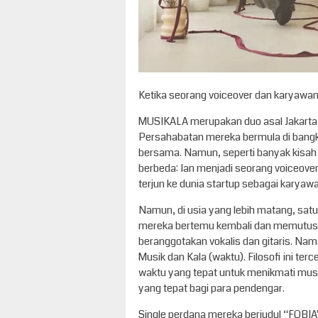
Ketika seorang voiceover dan karyawan
MUSIKALA merupakan duo asal Jakarta yan
Persahabatan mereka bermula di ban
bersama. Namun, seperti banyak kisah
berbeda: Ian menjadi seorang voiceover 
terjun ke dunia startup sebagai karyaw
Namun, di usia yang lebih matang, sa
mereka bertemu kembali dan memutus
beranggotakan vokalis dan gitaris. Na
Musik dan Kala (waktu). Filosofi ini t
waktu yang tepat untuk menikmati musi
yang tepat bagi para pendengar.
Single perdana mereka berjudul “FOBIA”