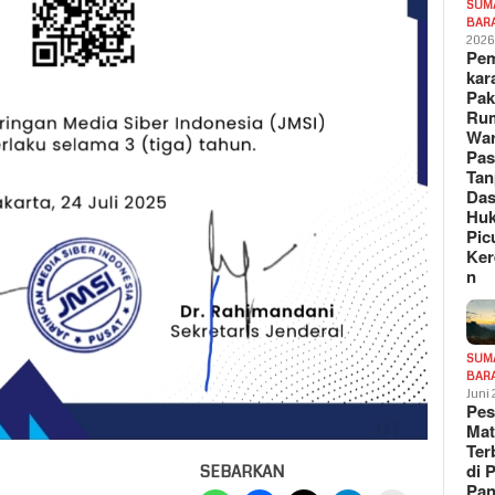
SUM
BAR
202
Pe
kar
Pak
Ru
War
Pa
Tan
Das
Hu
Pic
Ker
n
SUM
BAR
Juni
Pe
Mat
Te
di 
SEBARKAN
Pa