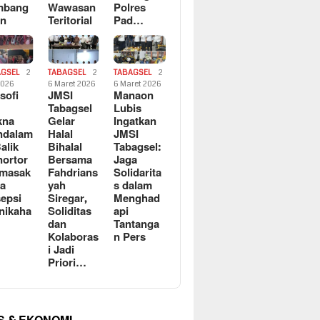
mbang
Wawasan
Polres
an
Teritorial
Pad…
AGSEL
2
TABAGSEL
2
TABAGSEL
2
2026
6 Maret 2026
6 Maret 2026
osofi
JMSI
Manaon
n
Tabagsel
Lubis
kna
Gelar
Ingatkan
ndalam
Halal
JMSI
Balik
Bihalal
Tabagsel:
ortor
Bersama
Jaga
rmasak
Fahdrians
Solidarita
a
yah
s dalam
epsi
Siregar,
Menghad
nikaha
Soliditas
api
dan
Tantanga
Kolaboras
n Pers
i Jadi
Priori…