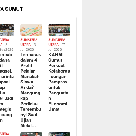
TA SUMUT
ATERA
SUMATERA
SUMATERA
RA
3
UTARA
31
UTARA
27
tus 2026
Juli 2026
Juli 2026
ercab
Termasuk
KAHMI
dana
dalam 4
Sumut
SI
Profil
Perkuat
agsel,
Pelajar
Kolaboras
erinta
Manakah
i dengan
apsel
Siswa
Pemprov
ap
Anda?
untuk
ia
Mengung
Penguata
er Jadi
kap
n
ra
Perilaku
Ekonomi
ategis
Tersembu
Umat
mbang
nyi Saat
an
Ujian
Melal…
ATERA