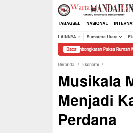
Loncat
ke
konten
TABAGSEL
NASIONAL
INTERNA
LAINNYA
Sumatera Utara
E
Pembongkaran Paksa Rumah Warga di Pasaman Ta
Baca:
Beranda
Ekonomi
Musikala 
Menjadi Ka
Perdana