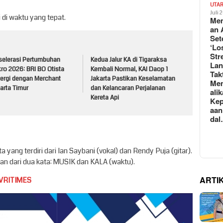
UTA
Juli 
di waktu yang tepat.
Mem
an 
Set
‘Lo
Str
selerasi Pertumbuhan
Kedua Jalur KA di Tigaraksa
La
ro 2026: BRI BO Otista
Kembali Normal, KAI Daop 1
Tak
nergi dengan Merchant
Jakarta Pastikan Keselamatan
Me
arta Timur
dan Kelancaran Perjalanan
ali
Kereta Api
Kep
aan
da
yang terdiri dari Ian Saybani (vokal) dan Rendy Puja (gitar).
dari dua kata: MUSIK dan KALA (waktu).
ARTI
VRITIMES