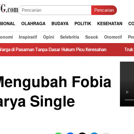
Pencarian
SIONAL
OLAHRAGA
BUDAYA
POLITIK
KESEHATAN
CO
konomi
Inspiratif
Opini
Selebritis
Sosok
Otomotif
Pe
npa Dasar Hukum Picu Keresahan
Truk Miring Hambat Arus 
Mengubah Fobia
rya Single