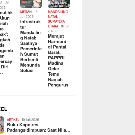
RA
20
2026
ulihk
MEDAN
18
MANDAILING
Akun
Juli 2026
NATAL
,
Infrastruk
SUMATERA
elah
tur
UTARA
18 Juli
se
Mandailin
2026
eak’:
Merajut
g Natal:
ngkah
Harmoni
Saatnya
tis
di Pantai
Pemerinta
ngemb
Barat,
h Sumut
kan
PAPPRI
Berhenti
ercay
Madina
Menunda
 Diri
Gelar
Solusi
l…
Temu
Ramah
Pengurus
KEL
ARTIKEL
10 Juli 2026
Buku Kapolres
Padangsidimpuan: Saat Nila…