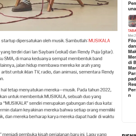
Pe
un
TAB
Mei 
Fil
 startup dipersatukan oleh musik. Sambutlah:
MUSIKALA
da
Ma
g terdiri dari Ian Saybani (vokal) dan Rendy Puja (gitar).
Me
gku SMA, di mana keduanya sempat membentuk band
di 
 lainnya, jalan hidup membawa mereka ke arah yang
Man
artist untuk iklan TV, radio, dan animasi, sementara Rendy
Pa
pad
an.
Res
Per
tu hal tetap menyatukan mereka—musik. Pada tahun 2022,
n
kan untuk membentuk MUSIKALA, sebuah duo yang
ma “MUSIKALA” sendiri merupakan gabungan dari dua kata:
ercermin dalam keyakinan mereka bahwa setiap orang memiliki
k, dan mereka berharap karya mereka dapat hadir di waktu
 menjadi pembuka kisah perjalanan baru ini. Lagu yang