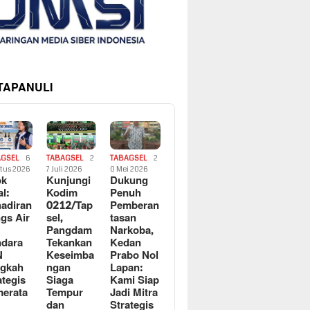
 TAPANULI
AGSEL
6
TABAGSEL
2
TABAGSEL
2
tus 2026
7 Juli 2026
0 Mei 2026
ok
Kunjungi
Dukung
al:
Kodim
Penuh
adiran
0212/Tap
Pemberan
gs Air
sel,
tasan
Pangdam
Narkoba,
dara
Tekankan
Kedan
N
Keseimba
Prabo Nol
ngkah
ngan
Lapan:
ategis
Siaga
Kami Siap
erata
Tempur
Jadi Mitra
dan
Strategis