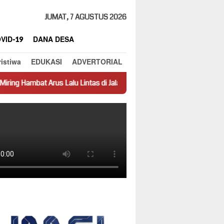
JUMAT, 7 AGUSTUS 2026
VID-19
DANA DESA
ristiwa
EDUKASI
ADVERTORIAL
Lalu Lintas di Jalan Panti–Simpang Empat
Prestasi Jadi Cont