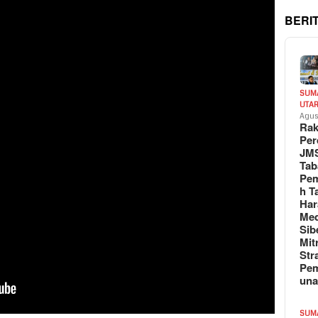
BERI
SUM
UTA
Agus
Rak
Per
JM
Tab
Pem
h T
Har
Med
Sib
Mit
Str
Pe
un
SUM