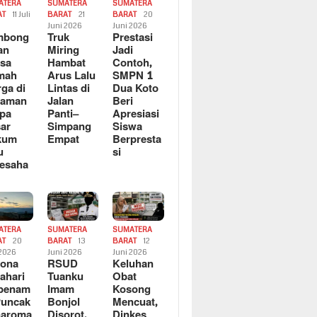
ATERA
SUMATERA
SUMATERA
AT
11 Juli
BARAT
21
BARAT
20
6
Juni 2026
Juni 2026
mbong
Truk
Prestasi
an
Miring
Jadi
sa
Hambat
Contoh,
mah
Arus Lalu
SMPN 1
ga di
Lintas di
Dua Koto
saman
Jalan
Beri
pa
Panti–
Apresiasi
ar
Simpang
Siswa
kum
Empat
Berpresta
u
si
esaha
ATERA
SUMATERA
SUMATERA
AT
20
BARAT
13
BARAT
12
 2026
Juni 2026
Juni 2026
sona
RSUD
Keluhan
ahari
Tuanku
Obat
rbenam
Imam
Kosong
Puncak
Bonjol
Mencuat,
naroma
Disorot,
Dinkes