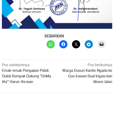
SEBARKAN
Navigasi
Pos sebelumnya
Pos berikutnya
pos
Emak-emak Pengajian Pidoli
Warga Dusun Kantin Ngadu ke
Dolok Kompak Dukung “OnMa
Gus Irawan Soal Irigasi dan
Jita” Harun-Ihcwan
Akses Jalan