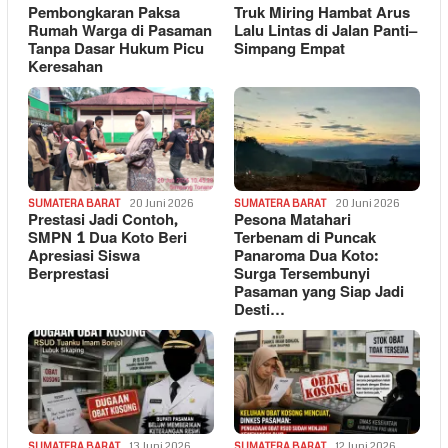
Pembongkaran Paksa
Truk Miring Hambat Arus
Rumah Warga di Pasaman
Lalu Lintas di Jalan Panti–
Tanpa Dasar Hukum Picu
Simpang Empat
Keresahan
SUMATERA BARAT
20 Juni 2026
SUMATERA BARAT
20 Juni 2026
Prestasi Jadi Contoh,
Pesona Matahari
SMPN 1 Dua Koto Beri
Terbenam di Puncak
Apresiasi Siswa
Panaroma Dua Koto:
Berprestasi
Surga Tersembunyi
Pasaman yang Siap Jadi
Desti…
SUMATERA BARAT
13 Juni 2026
SUMATERA BARAT
12 Juni 2026