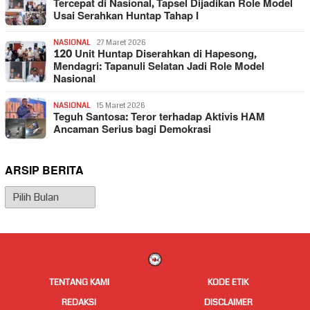
Tercepat di Nasional, Tapsel Dijadikan Role Model
Usai Serahkan Huntap Tahap I
NASIONAL
27 Maret 2026
120 Unit Huntap Diserahkan di Hapesong,
Mendagri: Tapanuli Selatan Jadi Role Model
Nasional
NASIONAL
15 Maret 2026
Teguh Santosa: Teror terhadap Aktivis HAM
Ancaman Serius bagi Demokrasi
ARSIP BERITA
Arsip
Berita
TENTANG KAMI
KODE ETIK
REDAKSI
DISCLAIMER