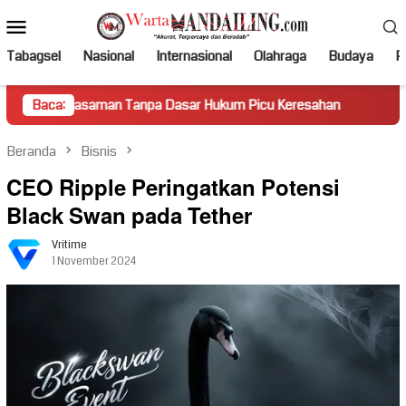
Loncat
Menu
ke
Mobile
konten
Tabagsel
Nasional
Internasional
Olahraga
Budaya
Po
saman Tanpa Dasar Hukum Picu Keresahan
Baca:
Truk Miring Ham
Beranda
Bisnis
CEO Ripple Peringatkan Potensi
Black Swan pada Tether
Vritime
1 November 2024