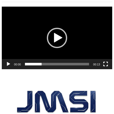
Pemutar
Video
00:00
00:13