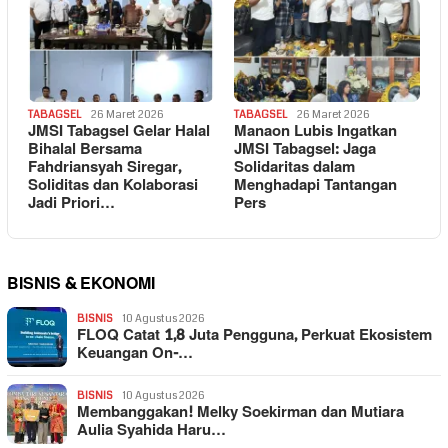
TABAGSEL
26 Maret 2026
TABAGSEL
26 Maret 2026
JMSI Tabagsel Gelar Halal
Manaon Lubis Ingatkan
Bihalal Bersama
JMSI Tabagsel: Jaga
Fahdriansyah Siregar,
Solidaritas dalam
Soliditas dan Kolaborasi
Menghadapi Tantangan
Jadi Priori…
Pers
BISNIS & EKONOMI
BISNIS
10 Agustus 2026
FLOQ Catat 1,8 Juta Pengguna, Perkuat Ekosistem
Keuangan On-…
BISNIS
10 Agustus 2026
Membanggakan! Melky Soekirman dan Mutiara
Aulia Syahida Haru…