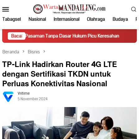
Loncat
Menu
ke
Mobile
konten
Tabagsel
Nasional
Internasional
Olahraga
Budaya
Po
asaman Tanpa Dasar Hukum Picu Keresahan
Baca:
Truk Miring Ha
Beranda
Bisnis
TP-Link Hadirkan Router 4G LTE
dengan Sertifikasi TKDN untuk
Perluas Konektivitas Nasional
Vritime
5 November 2024