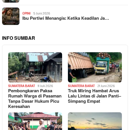
OPINI
5 Juni 2026
Ibu Pertiwi Menangis: Ketika Keadilan Ja…
INFO SUMBAR
SUMATERA BARAT
11 Juli 2026
SUMATERA BARAT
21 Juni 2026
Pembongkaran Paksa
Truk Miring Hambat Arus
Rumah Warga di Pasaman
Lalu Lintas di Jalan Panti–
Tanpa Dasar Hukum Picu
Simpang Empat
Keresahan