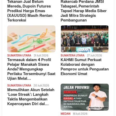
Tekanan Jual Belum
Rakercab Perdana JMSI
Mereda, Dupoin Futures
Tabagsel, Pemerintah
Prediksi Harga Emas
Tapsel Harap Media Siber
(XAUUSD) Masih Rentan
Jadi Mitra Strategis
Terkoreksi
Pembangunan
SUMATERA UTARA
31 Juli 2026
SUMATERA UTARA
27 Juli 2026
Termasuk dalam 4 Profil
KAHMI Sumut Perkuat
Pelajar Manakah Siswa
Kolaborasi dengan
Anda? Mengungkap
Pemprov untuk Penguatan
Perilaku Tersembunyi Saat
Ekonomi Umat
Ujian Melal…
SUMATERA UTARA
20 Juli 2026
Memulihkan Akun Setelah
‘Lose Streak’: Langkah
Taktis Mengembalikan
Kepercayaan Diri dal…
MEDAN
18 Juli 2026