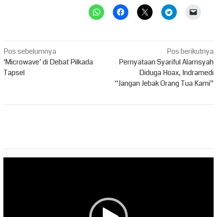
Navigasi
Pos sebelumnya
Pos berikutnya
pos
‘Microwave’ di Debat Pilkada
Pernyataan Syariful Alamsyah
Tapsel
Diduga Hoax, Indramedi
“Jangan Jebak Orang Tua Kami”
Pemutar
Video