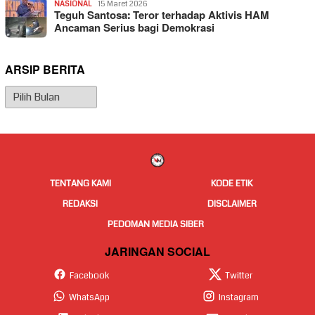
NASIONAL
15 Maret 2026
Teguh Santosa: Teror terhadap Aktivis HAM
Ancaman Serius bagi Demokrasi
ARSIP BERITA
Arsip
Berita
TENTANG KAMI
KODE ETIK
REDAKSI
DISCLAIMER
PEDOMAN MEDIA SIBER
JARINGAN SOCIAL
Facebook
Twitter
WhatsApp
Instagram