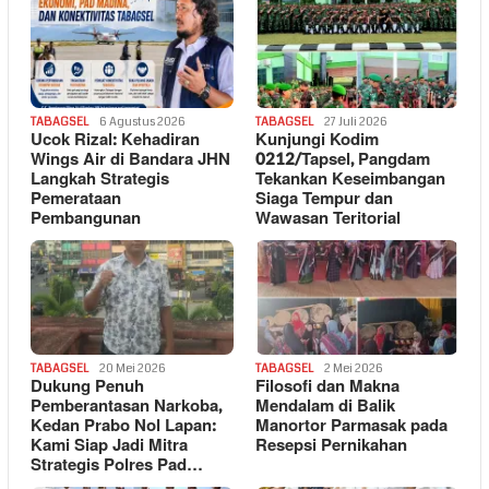
TABAGSEL
6 Agustus 2026
TABAGSEL
27 Juli 2026
Ucok Rizal: Kehadiran
Kunjungi Kodim
Wings Air di Bandara JHN
0212/Tapsel, Pangdam
Langkah Strategis
Tekankan Keseimbangan
Pemerataan
Siaga Tempur dan
Pembangunan
Wawasan Teritorial
TABAGSEL
20 Mei 2026
TABAGSEL
2 Mei 2026
Dukung Penuh
Filosofi dan Makna
Pemberantasan Narkoba,
Mendalam di Balik
Kedan Prabo Nol Lapan:
Manortor Parmasak pada
Kami Siap Jadi Mitra
Resepsi Pernikahan
Strategis Polres Pad…