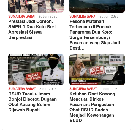
SUMATERA BARAT
20 Juni 2026
SUMATERA BARAT
20 Juni 2026
Prestasi Jadi Contoh,
Pesona Matahari
SMPN 1 Dua Koto Beri
Terbenam di Puncak
Apresiasi Siswa
Panaroma Dua Koto:
Berprestasi
Surga Tersembunyi
Pasaman yang Siap Jadi
Desti…
SUMATERA BARAT
13 Juni 2026
SUMATERA BARAT
12 Juni 2026
RSUD Tuanku Imam
Keluhan Obat Kosong
Bonjol Disorot, Dugaan
Mencuat, Dinkes
Obat Kosong Belum
Pasaman: Pengadaan
Dijawab Bupati
Obat RSUD Sudah
Menjadi Kewenangan
BLUD