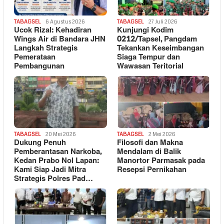
TABAGSEL
6 Agustus 2026
TABAGSEL
27 Juli 2026
Ucok Rizal: Kehadiran
Kunjungi Kodim
Wings Air di Bandara JHN
0212/Tapsel, Pangdam
Langkah Strategis
Tekankan Keseimbangan
Pemerataan
Siaga Tempur dan
Pembangunan
Wawasan Teritorial
TABAGSEL
20 Mei 2026
TABAGSEL
2 Mei 2026
Dukung Penuh
Filosofi dan Makna
Pemberantasan Narkoba,
Mendalam di Balik
Kedan Prabo Nol Lapan:
Manortor Parmasak pada
Kami Siap Jadi Mitra
Resepsi Pernikahan
Strategis Polres Pad…