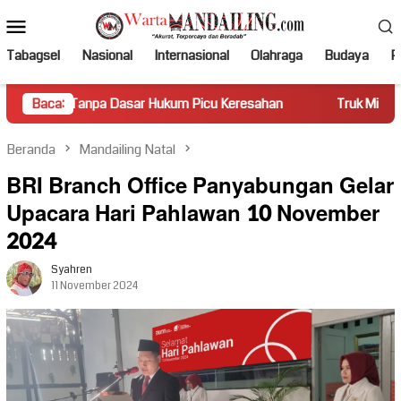
Loncat
Menu
ke
Mobile
konten
Tabagsel
Nasional
Internasional
Olahraga
Budaya
Po
npa Dasar Hukum Picu Keresahan
Baca:
Truk Miring Hambat Arus 
Beranda
Mandailing Natal
BRI Branch Office Panyabungan Gelar
Upacara Hari Pahlawan 10 November
2024
Syahren
11 November 2024