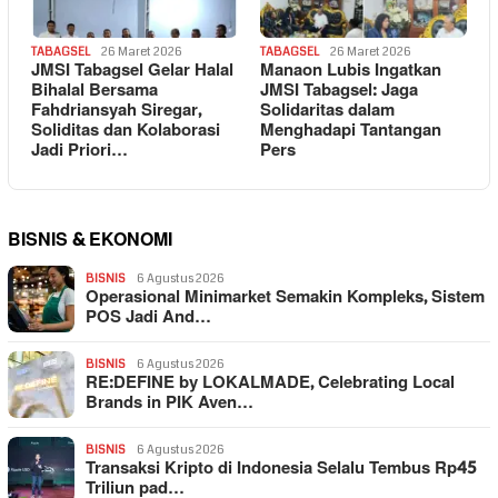
TABAGSEL
26 Maret 2026
TABAGSEL
26 Maret 2026
JMSI Tabagsel Gelar Halal
Manaon Lubis Ingatkan
Bihalal Bersama
JMSI Tabagsel: Jaga
Fahdriansyah Siregar,
Solidaritas dalam
Soliditas dan Kolaborasi
Menghadapi Tantangan
Jadi Priori…
Pers
BISNIS & EKONOMI
BISNIS
6 Agustus 2026
Operasional Minimarket Semakin Kompleks, Sistem
POS Jadi And…
BISNIS
6 Agustus 2026
RE:DEFINE by LOKALMADE, Celebrating Local
Brands in PIK Aven…
BISNIS
6 Agustus 2026
Transaksi Kripto di Indonesia Selalu Tembus Rp45
Triliun pad…