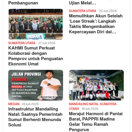
Pembangunan
Ujian Melal…
SUMATERA UTARA
20 Juli 2026
Memulihkan Akun Setelah
‘Lose Streak’: Langkah
Taktis Mengembalikan
Kepercayaan Diri dal…
SUMATERA UTARA
27 Juli 2026
KAHMI Sumut Perkuat
Kolaborasi dengan
Pemprov untuk Penguatan
Ekonomi Umat
MEDAN
18 Juli 2026
MANDAILING NATAL
,
SUMATERA
Infrastruktur Mandailing
UTARA
18 Juli 2026
Merajut Harmoni di Pantai
Natal: Saatnya Pemerintah
Barat, PAPPRI Madina
Sumut Berhenti Menunda
Gelar Temu Ramah
Solusi
Pengurus