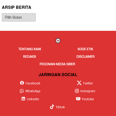
ARSIP BERITA
Arsip
Berita
TENTANG KAMI
KODE ETIK
REDAKSI
DISCLAIMER
PEDOMAN MEDIA SIBER
JARINGAN SOCIAL
Facebook
Twitter
WhatsApp
Instagram
Linkedin
Youtube
Tiktok