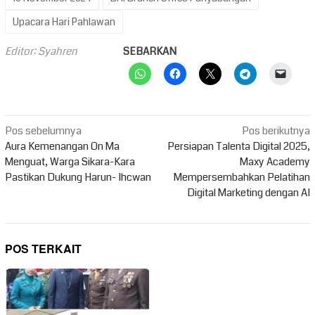
Upacara Hari Pahlawan
Editor: Syahren
SEBARKAN
Navigasi
Pos sebelumnya
Pos berikutnya
pos
Aura Kemenangan On Ma
Persiapan Talenta Digital 2025,
Menguat, Warga Sikara-Kara
Maxy Academy
Pastikan Dukung Harun- Ihcwan
Mempersembahkan Pelatihan
Digital Marketing dengan AI
POS TERKAIT