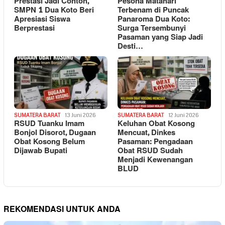
Prestasi Jadi Contoh,
Pesona Matahari
SMPN 1 Dua Koto Beri
Terbenam di Puncak
Apresiasi Siswa
Panaroma Dua Koto:
Berprestasi
Surga Tersembunyi
Pasaman yang Siap Jadi
Desti…
SUMATERA BARAT
13 Juni 2026
SUMATERA BARAT
12 Juni 2026
RSUD Tuanku Imam
Keluhan Obat Kosong
Bonjol Disorot, Dugaan
Mencuat, Dinkes
Obat Kosong Belum
Pasaman: Pengadaan
Dijawab Bupati
Obat RSUD Sudah
Menjadi Kewenangan
BLUD
REKOMENDASI UNTUK ANDA