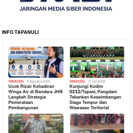
INFO TAPANULI
TABAGSEL
6 Agustus 2026
TABAGSEL
27 Juli 2026
Ucok Rizal: Kehadiran
Kunjungi Kodim
Wings Air di Bandara JHN
0212/Tapsel, Pangdam
Langkah Strategis
Tekankan Keseimbangan
Pemerataan
Siaga Tempur dan
Pembangunan
Wawasan Teritorial