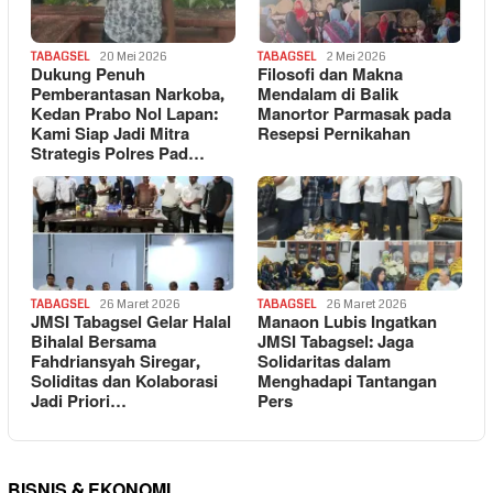
TABAGSEL
20 Mei 2026
TABAGSEL
2 Mei 2026
Dukung Penuh
Filosofi dan Makna
Pemberantasan Narkoba,
Mendalam di Balik
Kedan Prabo Nol Lapan:
Manortor Parmasak pada
Kami Siap Jadi Mitra
Resepsi Pernikahan
Strategis Polres Pad…
TABAGSEL
26 Maret 2026
TABAGSEL
26 Maret 2026
JMSI Tabagsel Gelar Halal
Manaon Lubis Ingatkan
Bihalal Bersama
JMSI Tabagsel: Jaga
Fahdriansyah Siregar,
Solidaritas dalam
Soliditas dan Kolaborasi
Menghadapi Tantangan
Jadi Priori…
Pers
BISNIS & EKONOMI