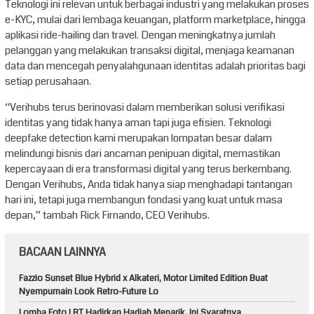
Teknologi ini relevan untuk berbagai industri yang melakukan proses
e-KYC, mulai dari lembaga keuangan, platform marketplace, hingga
aplikasi ride-hailing dan travel. Dengan meningkatnya jumlah
pelanggan yang melakukan transaksi digital, menjaga keamanan
data dan mencegah penyalahgunaan identitas adalah prioritas bagi
setiap perusahaan.
“Verihubs terus berinovasi dalam memberikan solusi verifikasi
identitas yang tidak hanya aman tapi juga efisien. Teknologi
deepfake detection kami merupakan lompatan besar dalam
melindungi bisnis dari ancaman penipuan digital, memastikan
kepercayaan di era transformasi digital yang terus berkembang.
Dengan Verihubs, Anda tidak hanya siap menghadapi tantangan
hari ini, tetapi juga membangun fondasi yang kuat untuk masa
depan,” tambah Rick Firnando, CEO Verihubs.
BACAAN LAINNYA
Fazzio Sunset Blue Hybrid x Alkateri, Motor Limited Edition Buat
Nyempurnain Look Retro-Future Lo
Lomba Foto LRT Hadirkan Hadiah Menarik, Ini Syaratnya