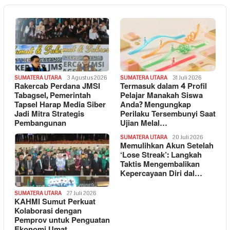
SUMATERA UTARA
3 Agustus 2026
SUMATERA UTARA
31 Juli 2026
Rakercab Perdana JMSI
Termasuk dalam 4 Profil
Tabagsel, Pemerintah
Pelajar Manakah Siswa
Tapsel Harap Media Siber
Anda? Mengungkap
Jadi Mitra Strategis
Perilaku Tersembunyi Saat
Pembangunan
Ujian Melal…
SUMATERA UTARA
20 Juli 2026
Memulihkan Akun Setelah
‘Lose Streak’: Langkah
Taktis Mengembalikan
Kepercayaan Diri dal…
SUMATERA UTARA
27 Juli 2026
KAHMI Sumut Perkuat
Kolaborasi dengan
Pemprov untuk Penguatan
Ekonomi Umat