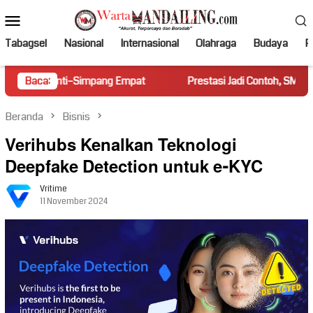
Loncat
Menu
ke
Mobile
konten
Tabagsel
Nasional
Internasional
Olahraga
Budaya
Po
nti–Simpang Empat
Baca:
Prestasi Jadi Contoh, SMPN 1 Dua Koto Ber
Beranda
Bisnis
Verihubs Kenalkan Teknologi
Deepfake Detection untuk e-KYC
Vritime
11 November 2024