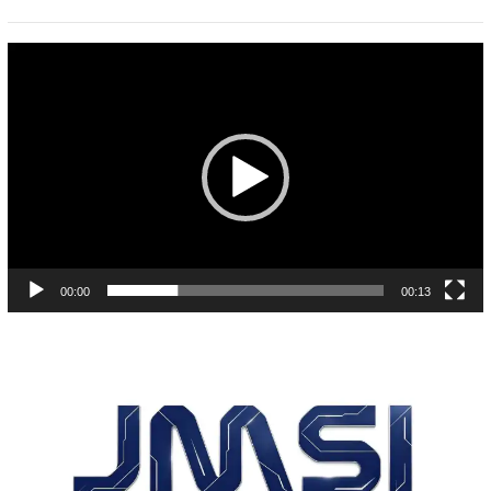
Pemutar
Video
00:00
00:13