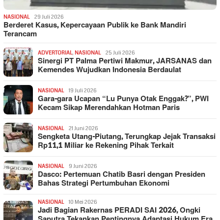
NASIONAL
29 Juli 2026
Berderet Kasus, Kepercayaan Publik ke Bank Mandiri
Terancam
ADVERTORIAL
,
NASIONAL
25 Juli 2026
Sinergi PT Palma Pertiwi Makmur, JARSANAS dan
Kemendes Wujudkan Indonesia Berdaulat
NASIONAL
19 Juli 2026
Gara-gara Ucapan “Lu Punya Otak Enggak?”, PWI
Kecam Sikap Merendahkan Hotman Paris
NASIONAL
21 Juni 2026
Sengketa Utang-Piutang, Terungkap Jejak Transaksi
Rp11,1 Miliar ke Rekening Pihak Terkait
NASIONAL
9 Juni 2026
Dasco: Pertemuan Chatib Basri dengan Presiden
Bahas Strategi Pertumbuhan Ekonomi
NASIONAL
10 Mei 2026
Jadi Bagian Rakernas PERADI SAI 2026, Ongki
Saputra Tekankan Pentingnya Adaptasi Hukum Era