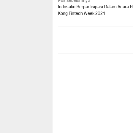
Navigasi
Pos sebelumnya
pos
Indosaku Berpartisipasi Dalam Acara 
Kong Fintech Week 2024