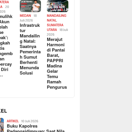
ATERA
RA
20
2026
ulihk
MEDAN
18
MANDAILING
Akun
Juli 2026
NATAL
,
Infrastruk
SUMATERA
elah
tur
UTARA
18 Juli
se
Mandailin
2026
eak’:
Merajut
g Natal:
ngkah
Harmoni
Saatnya
tis
di Pantai
Pemerinta
ngemb
Barat,
h Sumut
kan
PAPPRI
Berhenti
ercay
Madina
Menunda
 Diri
Gelar
Solusi
l…
Temu
Ramah
Pengurus
KEL
ARTIKEL
10 Juli 2026
Buku Kapolres
Padangsidimpuan: Saat Nila…