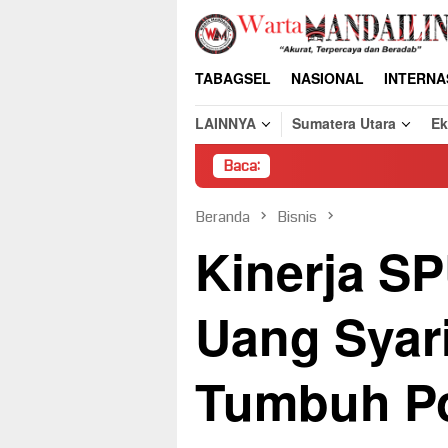
Loncat
ke
konten
TABAGSEL
NASIONAL
INTERNA
LAINNYA
Sumatera Utara
E
Baca:
Pembo
Beranda
Bisnis
Kinerja SP
Uang Syar
Tumbuh Po