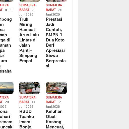
ATERA
SUMATERA
SUMATERA
AT
11 Juli
BARAT
21
BARAT
20
6
Juni 2026
Juni 2026
mbong
Truk
Prestasi
an
Miring
Jadi
sa
Hambat
Contoh,
mah
Arus Lalu
SMPN 1
ga di
Lintas di
Dua Koto
saman
Jalan
Beri
pa
Panti–
Apresiasi
ar
Simpang
Siswa
kum
Empat
Berpresta
u
si
esaha
ATERA
SUMATERA
SUMATERA
AT
20
BARAT
13
BARAT
12
 2026
Juni 2026
Juni 2026
sona
RSUD
Keluhan
ahari
Tuanku
Obat
rbenam
Imam
Kosong
Puncak
Bonjol
Mencuat,