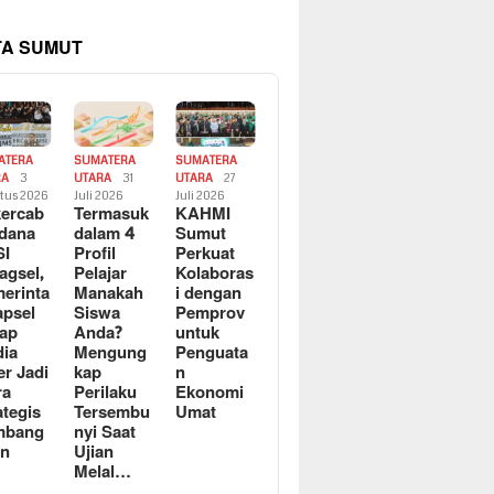
TA SUMUT
ATERA
SUMATERA
SUMATERA
RA
3
UTARA
31
UTARA
27
tus 2026
Juli 2026
Juli 2026
ercab
Termasuk
KAHMI
dana
dalam 4
Sumut
SI
Profil
Perkuat
agsel,
Pelajar
Kolaboras
erinta
Manakah
i dengan
apsel
Siswa
Pemprov
ap
Anda?
untuk
ia
Mengung
Penguata
er Jadi
kap
n
ra
Perilaku
Ekonomi
ategis
Tersembu
Umat
mbang
nyi Saat
an
Ujian
Melal…