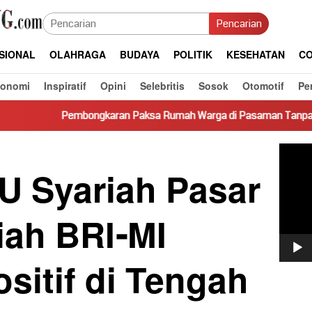
Pencarian
SIONAL
OLAHRAGA
BUDAYA
POLITIK
KESEHATAN
CO
konomi
Inspiratif
Opini
Selebritis
Sosok
Otomotif
Pe
ngkaran Paksa Rumah Warga di Pasaman Tanpa Dasar Hukum Picu
Pemut
Video
U Syariah Pasar
iah BRI-MI
sitif di Tengah