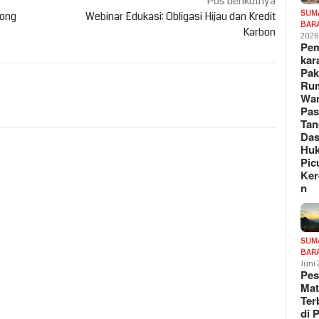
Pos berikutnya
SUM
Hong
Webinar Edukasi: Obligasi Hijau dan Kredit
BAR
Karbon
202
Pe
kar
Pak
Ru
War
Pa
Tan
Das
Hu
Pic
Ker
n
SUM
BAR
Juni
Pe
Mat
Te
di 