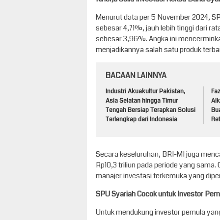
Menurut data per 5 November 2024, 
sebesar 4,71%, jauh lebih tinggi dari r
sebesar 3,96%. Angka ini mencerminkan
menjadikannya salah satu produk terba
BACAAN LAINNYA
Industri Akuakultur Pakistan,
Faz
Asia Selatan hingga Timur
Alk
Tengah Bersiap Terapkan Solusi
Bu
Terlengkap dari Indonesia
Ret
Secara keseluruhan, BRI-MI juga menc
Rp10,3 triliun pada periode yang sama.
manajer investasi terkemuka yang diper
SPU Syariah Cocok untuk Investor Pem
Untuk mendukung investor pemula yang