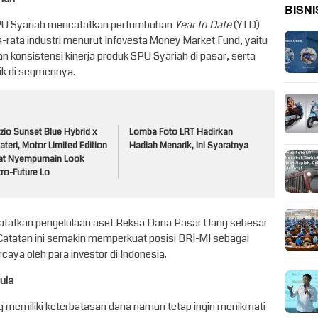
BISNI
SPU Syariah mencatatkan pertumbuhan
Year to Date
(YTD)
ata-rata industri menurut Infovesta Money Market Fund, yaitu
 konsistensi kinerja produk SPU Syariah di pasar, serta
ik di segmennya.
zio Sunset Blue Hybrid x
Lomba Foto LRT Hadirkan
ateri, Motor Limited Edition
Hadiah Menarik, Ini Syaratnya
at Nyempurnain Look
ro-Future Lo
atatkan pengelolaan aset Reksa Dana Pasar Uang sebesar
 Catatan ini semakin memperkuat posisi BRI-MI sebagai
caya oleh para investor di Indonesia.
ula
 memiliki keterbatasan dana namun tetap ingin menikmati