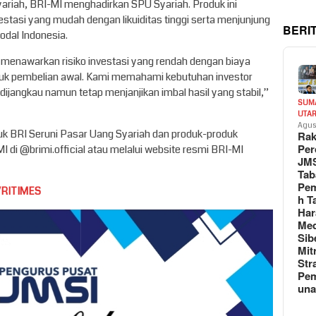
yariah, BRI-MI menghadirkan SPU Syariah. Produk ini
stasi yang mudah dengan likuiditas tinggi serta menjunjung
BERI
Modal Indonesia.
menawarkan risiko investasi yang rendah dengan biaya
tuk pembelian awal. Kami memahami kebutuhan investor
jangkau namun tetap menjanjikan imbal hasil yang stabil,”
SUM
UTA
Agus
oduk BRI Seruni Pasar Uang Syariah dan produk-produk
Rak
Per
I di @brimi.official atau melalui website resmi BRI-MI
JM
Tab
Pem
VRITIMES
h T
Har
Med
Sib
Mit
Str
Pe
un