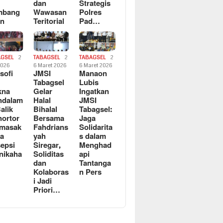
dan
Strategis
mbang
Wawasan
Polres
an
Teritorial
Pad…
AGSEL
2
TABAGSEL
2
TABAGSEL
2
2026
6 Maret 2026
6 Maret 2026
osofi
JMSI
Manaon
n
Tabagsel
Lubis
kna
Gelar
Ingatkan
ndalam
Halal
JMSI
Balik
Bihalal
Tabagsel:
ortor
Bersama
Jaga
rmasak
Fahdrians
Solidarita
a
yah
s dalam
epsi
Siregar,
Menghad
nikaha
Soliditas
api
dan
Tantanga
Kolaboras
n Pers
i Jadi
Priori…