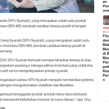
an
Pe
un
riah (SPU Syariah), yang merupakan salah satu produk
si (BRI-MI), kembali catatkan kinerja positif di tengah
TAB
.
Mei 
Fil
da
 Uang Syariah (SPU Syariah), yang merupakan salah satu
Ma
nvestasi (BRI-MI), kembali catatkan kinerja positif di
Me
nantang.
di 
Man
24, SPU Syariah berhasil mempertahankan kinerja di atas
Pa
negaskan posisinya sebagai pilihan investasi yang stabil dan
pad
Res
nservatif serta mengedepankan prinsip syariah.
Per
n
 mengatakan bahwa SPU Syariah menjadi memberikan potensi
, dengan mengutamakan stabilitas dan likuiditas.
erkuat keunggulan produk-produk reksa dana berbasis
uk memenuhi kebutuhan investor di masa depan,” ujar Tina.
riah