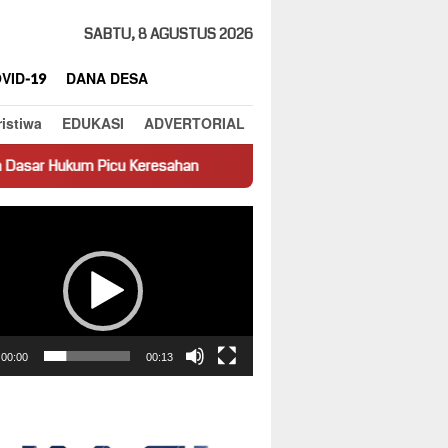
SABTU, 8 AGUSTUS 2026
VID-19
DANA DESA
ristiwa
EDUKASI
ADVERTORIAL
 Keresahan
Truk Miring Hambat Arus Lalu Lintas di Jalan Pa
ar
00:00
00:13