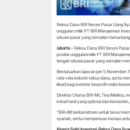
Reksa Dana BRI Seruni Pasar Uang Sya
unggulan milik PT BRI Manajemen Investa
situasi pasar yang semakin menantang
Jakarta –
Reksa Dana BRI Seruni Pasar
produk unggulanmilik PT BRI Manajemen I
tengah situasi pasar yang semakin me
Berdasarkan laporan per 5 November 20
rata-rata industri reksa dana, serta me
likuid bagi investor berprofil risiko ko
Direktur Utama BRI-MI, Tina Meilina,
imbal hasil yang optimal dan konsisten
“BRI-MI berkomitmen untuk terus memp
syariah, serta memperluas inovasi unt
Kinerja Solid Investasi Reksa Dana Sya