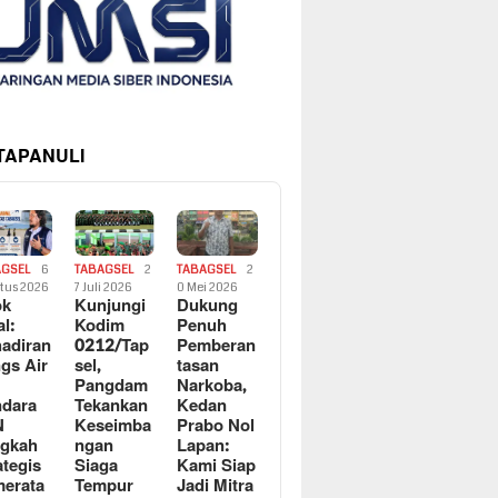
 TAPANULI
AGSEL
6
TABAGSEL
2
TABAGSEL
2
tus 2026
7 Juli 2026
0 Mei 2026
ok
Kunjungi
Dukung
al:
Kodim
Penuh
adiran
0212/Tap
Pemberan
gs Air
sel,
tasan
Pangdam
Narkoba,
dara
Tekankan
Kedan
N
Keseimba
Prabo Nol
ngkah
ngan
Lapan:
ategis
Siaga
Kami Siap
erata
Tempur
Jadi Mitra