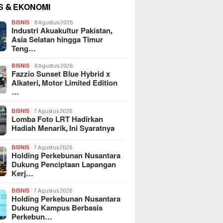
S & EKONOMI
BISNIS
8 Agustus 2026
Industri Akuakultur Pakistan,
Asia Selatan hingga Timur
Teng…
BISNIS
8 Agustus 2026
Fazzio Sunset Blue Hybrid x
Alkateri, Motor Limited Edition
…
BISNIS
7 Agustus 2026
Lomba Foto LRT Hadirkan
Hadiah Menarik, Ini Syaratnya
BISNIS
7 Agustus 2026
Holding Perkebunan Nusantara
Dukung Penciptaan Lapangan
Kerj…
BISNIS
7 Agustus 2026
Holding Perkebunan Nusantara
Dukung Kampus Berbasis
Perkebun…