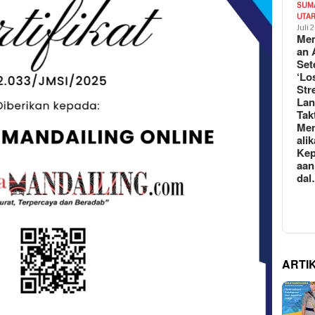
SUM
UTA
Juli 
Mem
an 
Set
‘Lo
Str
La
Tak
Me
ali
Kep
aan
da
ARTI