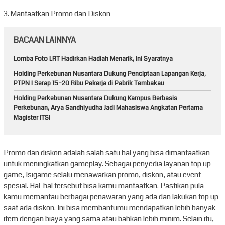
3. Manfaatkan Promo dan Diskon
BACAAN LAINNYA
Lomba Foto LRT Hadirkan Hadiah Menarik, Ini Syaratnya
Holding Perkebunan Nusantara Dukung Penciptaan Lapangan Kerja,
PTPN I Serap 15–20 Ribu Pekerja di Pabrik Tembakau
Holding Perkebunan Nusantara Dukung Kampus Berbasis
Perkebunan, Arya Sandhiyudha Jadi Mahasiswa Angkatan Pertama
Magister ITSI
Promo dan diskon adalah salah satu hal yang bisa dimanfaatkan
untuk meningkatkan gameplay. Sebagai penyedia layanan top up
game, Isigame selalu menawarkan promo, diskon, atau event
spesial. Hal-hal tersebut bisa kamu manfaatkan. Pastikan pula
kamu memantau berbagai penawaran yang ada dan lakukan top up
saat ada diskon. Ini bisa membantumu mendapatkan lebih banyak
item dengan biaya yang sama atau bahkan lebih minim. Selain itu,