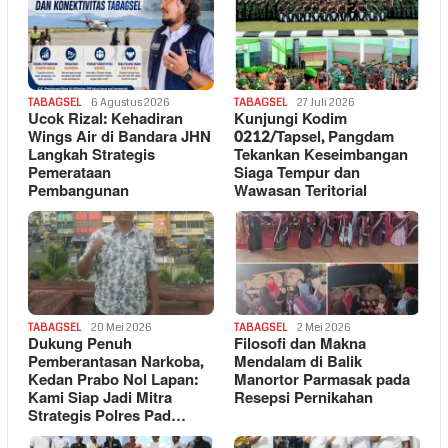
TABAGSEL
6 Agustus 2026
TABAGSEL
27 Juli 2026
Ucok Rizal: Kehadiran
Kunjungi Kodim
Wings Air di Bandara JHN
0212/Tapsel, Pangdam
Langkah Strategis
Tekankan Keseimbangan
Pemerataan
Siaga Tempur dan
Pembangunan
Wawasan Teritorial
TABAGSEL
20 Mei 2026
TABAGSEL
2 Mei 2026
Dukung Penuh
Filosofi dan Makna
Pemberantasan Narkoba,
Mendalam di Balik
Kedan Prabo Nol Lapan:
Manortor Parmasak pada
Kami Siap Jadi Mitra
Resepsi Pernikahan
Strategis Polres Pad…