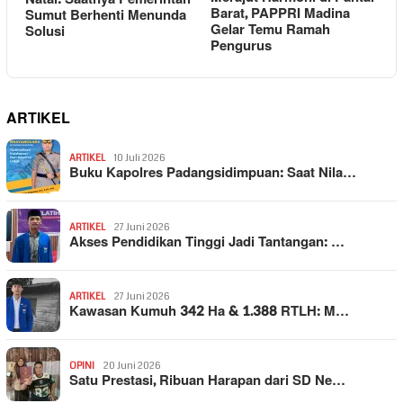
Barat, PAPPRI Madina
Sumut Berhenti Menunda
Gelar Temu Ramah
Solusi
Pengurus
ARTIKEL
ARTIKEL
10 Juli 2026
Buku Kapolres Padangsidimpuan: Saat Nila…
ARTIKEL
27 Juni 2026
Akses Pendidikan Tinggi Jadi Tantangan: …
ARTIKEL
27 Juni 2026
Kawasan Kumuh 342 Ha & 1.388 RTLH: M…
OPINI
20 Juni 2026
Satu Prestasi, Ribuan Harapan dari SD Ne…