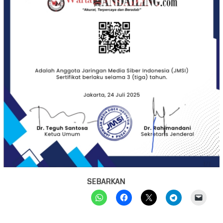
SEBARKAN