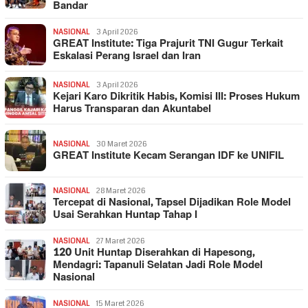
Bandar
NASIONAL
3 April 2026
GREAT Institute: Tiga Prajurit TNI Gugur Terkait
Eskalasi Perang Israel dan Iran
NASIONAL
3 April 2026
Kejari Karo Dikritik Habis, Komisi III: Proses Hukum
Harus Transparan dan Akuntabel
NASIONAL
30 Maret 2026
GREAT Institute Kecam Serangan IDF ke UNIFIL
NASIONAL
28 Maret 2026
Tercepat di Nasional, Tapsel Dijadikan Role Model
Usai Serahkan Huntap Tahap I
NASIONAL
27 Maret 2026
120 Unit Huntap Diserahkan di Hapesong,
Mendagri: Tapanuli Selatan Jadi Role Model
Nasional
NASIONAL
15 Maret 2026