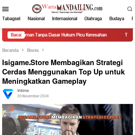
Loncat
Menu
ke
Mobile
konten
Tabagsel
Nasional
Internasional
Olahraga
Budaya
Po
n Tanpa Dasar Hukum Picu Keresahan
Baca:
Truk Miring Hambat A
Beranda
Bisnis
Isigame.Store Membagikan Strategi
Cerdas Menggunakan Top Up untuk
Meningkatkan Gameplay
Vritime
20 November 2024