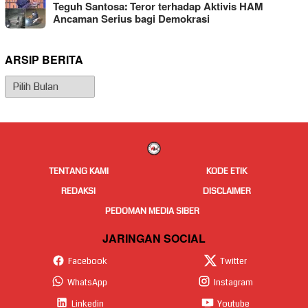
Teguh Santosa: Teror terhadap Aktivis HAM
Ancaman Serius bagi Demokrasi
ARSIP BERITA
Arsip
Berita
TENTANG KAMI
KODE ETIK
REDAKSI
DISCLAIMER
PEDOMAN MEDIA SIBER
JARINGAN SOCIAL
Facebook
Twitter
WhatsApp
Instagram
Linkedin
Youtube