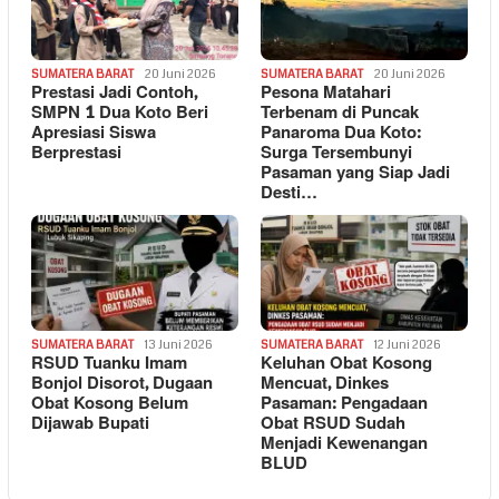
SUMATERA BARAT
20 Juni 2026
SUMATERA BARAT
20 Juni 2026
Prestasi Jadi Contoh,
Pesona Matahari
SMPN 1 Dua Koto Beri
Terbenam di Puncak
Apresiasi Siswa
Panaroma Dua Koto:
Berprestasi
Surga Tersembunyi
Pasaman yang Siap Jadi
Desti…
SUMATERA BARAT
13 Juni 2026
SUMATERA BARAT
12 Juni 2026
RSUD Tuanku Imam
Keluhan Obat Kosong
Bonjol Disorot, Dugaan
Mencuat, Dinkes
Obat Kosong Belum
Pasaman: Pengadaan
Dijawab Bupati
Obat RSUD Sudah
Menjadi Kewenangan
BLUD