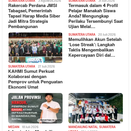
SUMATERA UTARA
3 Agustus 2026
SUMATERA UTARA
31 Juli 2026
Rakercab Perdana JMSI
Termasuk dalam 4 Profil
Tabagsel, Pemerintah
Pelajar Manakah Siswa
Tapsel Harap Media Siber
Anda? Mengungkap
Jadi Mitra Strategis
Perilaku Tersembunyi Saat
Pembangunan
Ujian Melal…
SUMATERA UTARA
20 Juli 2026
Memulihkan Akun Setelah
‘Lose Streak’: Langkah
Taktis Mengembalikan
Kepercayaan Diri dal…
SUMATERA UTARA
27 Juli 2026
KAHMI Sumut Perkuat
Kolaborasi dengan
Pemprov untuk Penguatan
Ekonomi Umat
MEDAN
18 Juli 2026
MANDAILING NATAL
,
SUMATERA