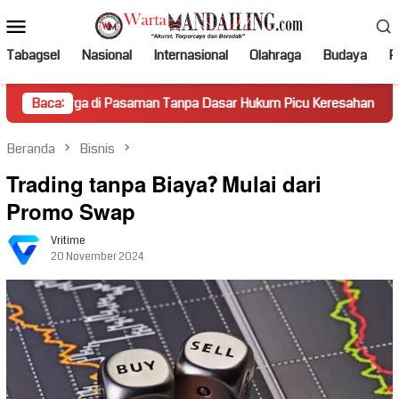
Loncat
Menu
ke
Mobile
konten
Tabagsel
Nasional
Internasional
Olahraga
Budaya
Po
di Pasaman Tanpa Dasar Hukum Picu Keresahan
Baca:
Truk Mirin
Beranda
Bisnis
Trading tanpa Biaya? Mulai dari
Promo Swap
Vritime
20 November 2024