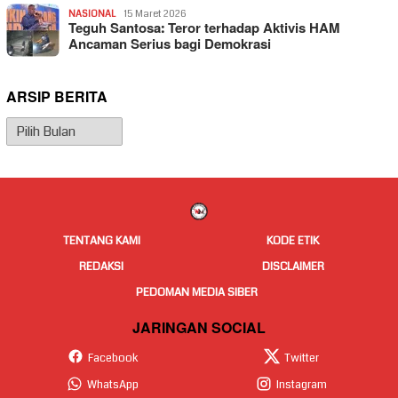
NASIONAL
15 Maret 2026
Teguh Santosa: Teror terhadap Aktivis HAM
Ancaman Serius bagi Demokrasi
ARSIP BERITA
Arsip
Berita
TENTANG KAMI
KODE ETIK
REDAKSI
DISCLAIMER
PEDOMAN MEDIA SIBER
JARINGAN SOCIAL
Facebook
Twitter
WhatsApp
Instagram