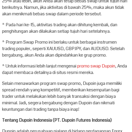
25% atau lebih, akun Anda akan tetap bebas swap untuk tujuh hari
berikutnya. Namun, jika aktivitas di bawah 25%, maka akun tidak
akan menikmati bebas swap dalam periode tersebut.
* Pada hari ke-15, aktivitas trading akan dihitung kembali, dan
penghitungan akan dilakukan setiap tujuh hari setelahnya.
* Program Swap Promo ini berlaku untuk berbagai instrumen
trading populer, seperti XAUUSD, GBPJPY, dan AUDUSD. Setelah
bergabung, akun Anda akan dipindahkan ke grup promo.
* Untuk informasi lebih lanjut mengenai
promo swap Dupoin
, Anda
dapat membaca detailnya di situs resmi mereka.
Selain menawarkan program swap promo, Dupoin juga memiliki
spread rendah yang kompetitif, memberikan kesempatan bagi
trader untuk melakukan lebih banyak transaksi dengan biaya
minimal. Jadi, segera bergabung dengan Dupoin dan nikmati
keuntungan dari trading tanpa biaya inap!
Tentang Dupoin Indonesia (PT. Dupoin Futures Indonesia)
Dupoin adalah perusahaan pialang di bidang perdagangan Forex,