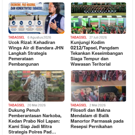
TABAGSEL
6 Agustus 2026
TABAGSEL
27 Juli 2026
Ucok Rizal: Kehadiran
Kunjungi Kodim
Wings Air di Bandara JHN
0212/Tapsel, Pangdam
Langkah Strategis
Tekankan Keseimbangan
Pemerataan
Siaga Tempur dan
Pembangunan
Wawasan Teritorial
TABAGSEL
20 Mei 2026
TABAGSEL
2 Mei 2026
Dukung Penuh
Filosofi dan Makna
Pemberantasan Narkoba,
Mendalam di Balik
Kedan Prabo Nol Lapan:
Manortor Parmasak pada
Kami Siap Jadi Mitra
Resepsi Pernikahan
Strategis Polres Pad…