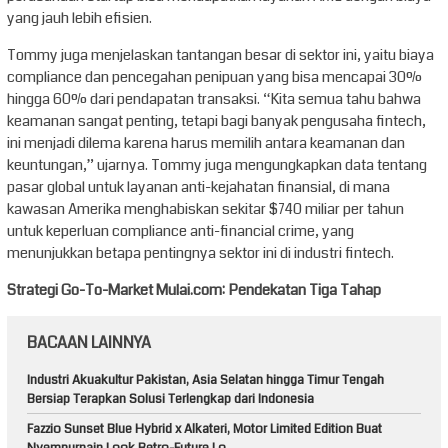
yang jauh lebih efisien.
Tommy juga menjelaskan tantangan besar di sektor ini, yaitu biaya
compliance dan pencegahan penipuan yang bisa mencapai 30%
hingga 60% dari pendapatan transaksi. “Kita semua tahu bahwa
keamanan sangat penting, tetapi bagi banyak pengusaha fintech,
ini menjadi dilema karena harus memilih antara keamanan dan
keuntungan,” ujarnya. Tommy juga mengungkapkan data tentang
pasar global untuk layanan anti-kejahatan finansial, di mana
kawasan Amerika menghabiskan sekitar $740 miliar per tahun
untuk keperluan compliance anti-financial crime, yang
menunjukkan betapa pentingnya sektor ini di industri fintech.
Strategi Go-To-Market Mulai.com: Pendekatan Tiga Tahap
BACAAN LAINNYA
Industri Akuakultur Pakistan, Asia Selatan hingga Timur Tengah
Bersiap Terapkan Solusi Terlengkap dari Indonesia
Fazzio Sunset Blue Hybrid x Alkateri, Motor Limited Edition Buat