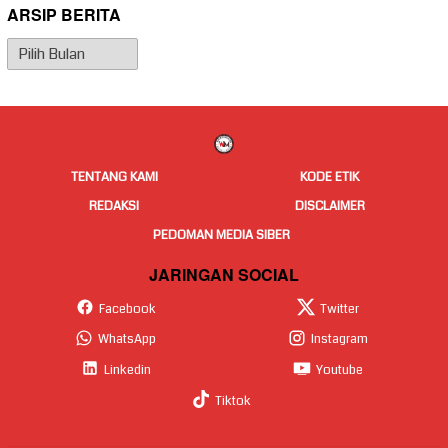
ARSIP BERITA
Arsip
Berita
TENTANG KAMI
KODE ETIK
REDAKSI
DISCLAIMER
PEDOMAN MEDIA SIBER
JARINGAN SOCIAL
Facebook
Twitter
WhatsApp
Instagram
Linkedin
Youtube
Tiktok