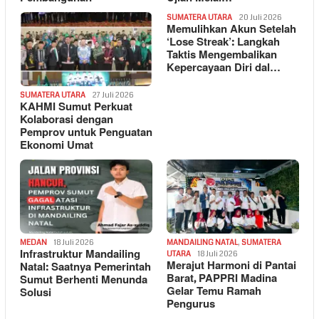
SUMATERA UTARA
20 Juli 2026
Memulihkan Akun Setelah
‘Lose Streak’: Langkah
Taktis Mengembalikan
Kepercayaan Diri dal…
SUMATERA UTARA
27 Juli 2026
KAHMI Sumut Perkuat
Kolaborasi dengan
Pemprov untuk Penguatan
Ekonomi Umat
MEDAN
18 Juli 2026
MANDAILING NATAL
,
SUMATERA
Infrastruktur Mandailing
UTARA
18 Juli 2026
Merajut Harmoni di Pantai
Natal: Saatnya Pemerintah
Barat, PAPPRI Madina
Sumut Berhenti Menunda
Gelar Temu Ramah
Solusi
Pengurus