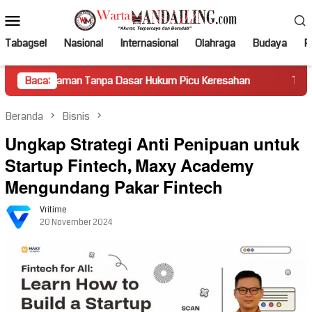
Loncat
Menu
ke
Mobile
konten
Tabagsel
Nasional
Internasional
Olahraga
Budaya
Po
n Tanpa Dasar Hukum Picu Keresahan
Baca:
Truk Miring Hambat 
Beranda
Bisnis
Ungkap Strategi Anti Penipuan untuk
Startup Fintech, Maxy Academy
Mengundang Pakar Fintech
Vritime
20 November 2024