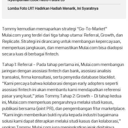
Nyempurnain Look Retro-Future Lo
Lomba Foto LRT Hadirkan Hadiah Menarik, Ini Syaratnya
Tommy kemudian memaparkan strategi “Go-To-Market”
Mulai.com yang terdiri dari tiga tahap utama: Referral, Growth, dan
Replicate. Strategi ini dirancang untuk membangun kepercayaan,
memperluas jangkauan, dan memastikan Mulai.com bisa diadopsi
secara luas di berbagai fintech.
Tahap 1: Referral – Pada tahap pertama ini, Mulai.com membangun
jaringan dengan asosiasi fintech dan bank, asosiasi analisis
transaksi, firma konsultasi, serta penyedia database blacklist.
“Kami percaya bahwa kolaborasi dengan early adopters seperti
asosiasi fintech ini akan membantu kami mendapatkan referensi
pasar yang kuat,” jelas Tommy.Tahap 2: Growth – Di tahap kedua
ini, Mulai.com memperluas pengaruhnya melalui studi kasus,
publikasi bersama (joint PR), dan pengembangan fitur marketplace.
“Kami ingin memberikan bukti nyata kepada industri bagaimana
solusi kami dapat diterapkan melalui studi kasus dan kolaborasi,”
ungkap Tommy. Mulai.com juga meningkatkan jejak digitalnya