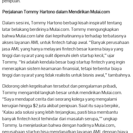
penipuan.
Perjalanan Tommy Hartono dalam Mendirikan Mulai.com
Dalam sesi ini, Tommy Hartono berbagi kisah inspiratif tentang
latar belakang berdirinya Mulai.com. Tommy mengungkapkan
bahwa Mulai.com lahir dari keprihatinannya terhadap terbatasnya
akses layanan AML untuk fintech tahap awal. “Banyak perusahaan
jasa AML yang hanya melayani fintech besar karena biaya yang
tinggi dan syarat yang sulit dipenuhi oleh startup kecil,” ujar
Tommy. “Ini adalah kendala besar bagi startup fintech yang ingin
menerapkan sistem keamanan finansial, tetapi terbentur biaya
tinggi dan syarat yang tidak realistis untuk bisnis awal,” tambahnya.
Didorong oleh kegelisahan tersebut dan pengalaman pribadi,
Tommy mengambil langkah besar untuk mendirikan Mulai.com.
“Saya mendapat cerita dari seorang kolega yang mengalami
kerugian hingga $2 juta akibat penipuan. Saat itu saya berpikir,
‘Kalau ada solusi yang lebih terjangkau, pasti bisa membantu
banyak fintech kecil terhindar dari masalah serupa,’” ungkap
Tommy. Ia menjelaskan bahwa dengan hadirnya Mulai.com,
perusahaan startup bisa mendapatkan layanan AML dengan biaya