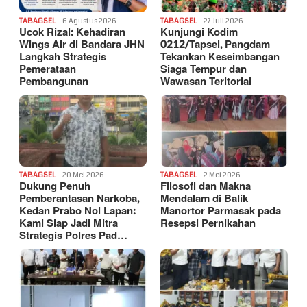
TABAGSEL
6 Agustus 2026
TABAGSEL
27 Juli 2026
Ucok Rizal: Kehadiran
Kunjungi Kodim
Wings Air di Bandara JHN
0212/Tapsel, Pangdam
Langkah Strategis
Tekankan Keseimbangan
Pemerataan
Siaga Tempur dan
Pembangunan
Wawasan Teritorial
TABAGSEL
20 Mei 2026
TABAGSEL
2 Mei 2026
Dukung Penuh
Filosofi dan Makna
Pemberantasan Narkoba,
Mendalam di Balik
Kedan Prabo Nol Lapan:
Manortor Parmasak pada
Kami Siap Jadi Mitra
Resepsi Pernikahan
Strategis Polres Pad…