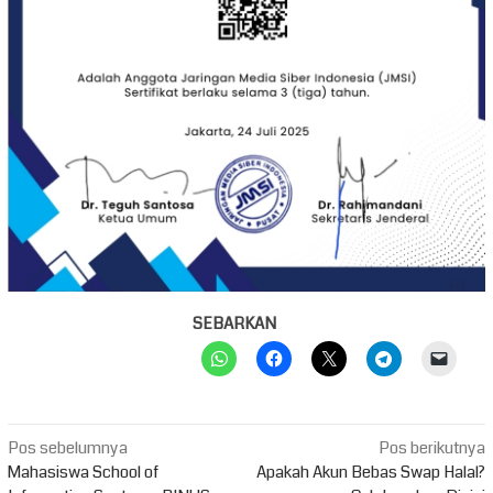
SEBARKAN
Navigasi
Pos sebelumnya
Pos berikutnya
pos
Mahasiswa School of
Apakah Akun Bebas Swap Halal?