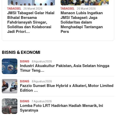
TABAGSEL
26 Maret 2026
TABAGSEL
26 Maret 2026
JMSI Tabagsel Gelar Halal
Manaon Lubis Ingatkan
Bihalal Bersama
JMSI Tabagsel: Jaga
Fahdriansyah Siregar,
Solidaritas dalam
Soliditas dan Kolaborasi
Menghadapi Tantangan
Jadi Priori…
Pers
BISNIS & EKONOMI
BISNIS
8 Agustus 2026
Industri Akuakultur Pakistan, Asia Selatan hingga
Timur Teng…
BISNIS
8 Agustus 2026
Fazzio Sunset Blue Hybrid x Alkateri, Motor Limited
Edition …
BISNIS
7 Agustus 2026
Lomba Foto LRT Hadirkan Hadiah Menarik, Ini
Syaratnya