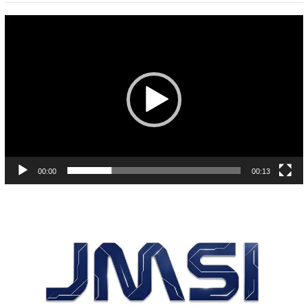
Pemutar
Video
00:00
00:13