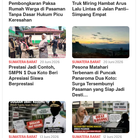
Pembongkaran Paksa
Truk Miring Hambat Arus
Rumah Warga di Pasaman
Lalu Lintas di Jalan Panti–
Tanpa Dasar Hukum Picu
Simpang Empat
Keresahan
SUMATERA BARAT
20 Juni 2026
SUMATERA BARAT
20 Juni 2026
Prestasi Jadi Contoh,
Pesona Matahari
SMPN 1 Dua Koto Beri
Terbenam di Puncak
Apresiasi Siswa
Panaroma Dua Koto:
Berprestasi
Surga Tersembunyi
Pasaman yang Siap Jadi
Desti…
SUMATERA BARAT
13 Juni 2026
SUMATERA BARAT
12 Juni 2026