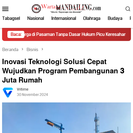
Loncat
Menu
ke
Mobile
konten
Tabagsel
Nasional
Internasional
Olahraga
Budaya
Po
 di Pasaman Tanpa Dasar Hukum Picu Keresahan
Baca:
Truk Mir
Beranda
Bisnis
Inovasi Teknologi Solusi Cepat
Wujudkan Program Pembangunan 3
Juta Rumah
Vritime
30 November 2024