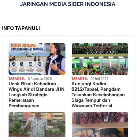
INFO TAPANULI
TABAGSEL
6 Agustus 2026
TABAGSEL
27 Juli 2026
Ucok Rizal: Kehadiran
Kunjungi Kodim
Wings Air di Bandara JHN
0212/Tapsel, Pangdam
Langkah Strategis
Tekankan Keseimbangan
Pemerataan
Siaga Tempur dan
Pembangunan
Wawasan Teritorial