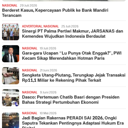
NASIONAL
29 Juli 2026
Berderet Kasus, Kepercayaan Publik ke Bank Mandiri
Terancam
ADVERTORIAL
,
NASIONAL
25 Juli 2026
Sinergi PT Palma Pertiwi Makmur, JARSANAS dan
Kemendes Wujudkan Indonesia Berdaulat
NASIONAL
19 Juli 2026
Gara-gara Ucapan “Lu Punya Otak Enggak?”, PWI
Kecam Sikap Merendahkan Hotman Paris
NASIONAL
21 Juni 2026
Sengketa Utang-Piutang, Terungkap Jejak Transaksi
Rp11,1 Miliar ke Rekening Pihak Terkait
NASIONAL
9 Juni 2026
Dasco: Pertemuan Chatib Basri dengan Presiden
Bahas Strategi Pertumbuhan Ekonomi
NASIONAL
10 Mei 2026
Jadi Bagian Rakernas PERADI SAI 2026, Ongki
Saputra Tekankan Pentingnya Adaptasi Hukum Era