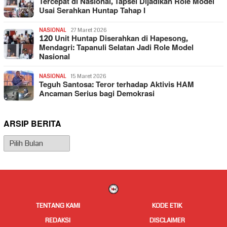
Tercepat di Nasional, Tapsel Dijadikan Role Model
Usai Serahkan Huntap Tahap I
NASIONAL
27 Maret 2026
120 Unit Huntap Diserahkan di Hapesong,
Mendagri: Tapanuli Selatan Jadi Role Model
Nasional
NASIONAL
15 Maret 2026
Teguh Santosa: Teror terhadap Aktivis HAM
Ancaman Serius bagi Demokrasi
ARSIP BERITA
Arsip
Berita
TENTANG KAMI
KODE ETIK
REDAKSI
DISCLAIMER