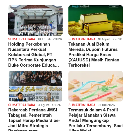
SUMATERA UTARA
10 Agustus 2026
SUMATERA UTARA
10 Agustus 2026
Holding Perkebunan
Tekanan Jual Belum
Nusantara Perkuat
Mereda, Dupoin Futures
Kolaborasi Global, PT
Prediksi Harga Emas
RPN Terima Kunjungan
(XAUUSD) Masih Rentan
Duke Corporate Educa…
Terkoreksi
SUMATERA UTARA
3 Agustus 2026
SUMATERA UTARA
31 Juli 2026
Rakercab Perdana JMSI
Termasuk dalam 4 Profil
Tabagsel, Pemerintah
Pelajar Manakah Siswa
Tapsel Harap Media Siber
Anda? Mengungkap
Jadi Mitra Strategis
Perilaku Tersembunyi Saat