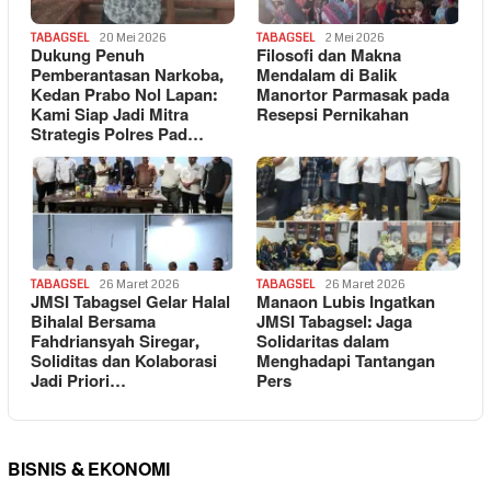
TABAGSEL
20 Mei 2026
TABAGSEL
2 Mei 2026
Dukung Penuh
Filosofi dan Makna
Pemberantasan Narkoba,
Mendalam di Balik
Kedan Prabo Nol Lapan:
Manortor Parmasak pada
Kami Siap Jadi Mitra
Resepsi Pernikahan
Strategis Polres Pad…
TABAGSEL
26 Maret 2026
TABAGSEL
26 Maret 2026
JMSI Tabagsel Gelar Halal
Manaon Lubis Ingatkan
Bihalal Bersama
JMSI Tabagsel: Jaga
Fahdriansyah Siregar,
Solidaritas dalam
Soliditas dan Kolaborasi
Menghadapi Tantangan
Jadi Priori…
Pers
BISNIS & EKONOMI