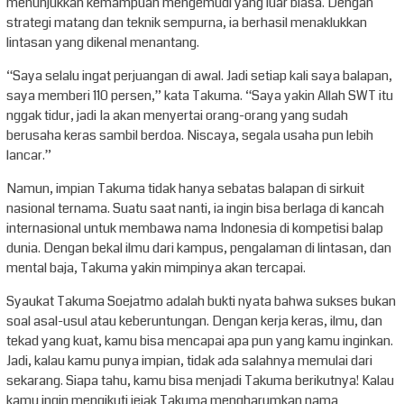
menunjukkan kemampuan mengemudi yang luar biasa. Dengan
strategi matang dan teknik sempurna, ia berhasil menaklukkan
lintasan yang dikenal menantang.
“Saya selalu ingat perjuangan di awal. Jadi setiap kali saya balapan,
saya memberi 110 persen,” kata Takuma. “Saya yakin Allah SWT itu
nggak tidur, jadi Ia akan menyertai orang-orang yang sudah
berusaha keras sambil berdoa. Niscaya, segala usaha pun lebih
lancar.”
Namun, impian Takuma tidak hanya sebatas balapan di sirkuit
nasional ternama. Suatu saat nanti, ia ingin bisa berlaga di kancah
internasional untuk membawa nama Indonesia di kompetisi balap
dunia. Dengan bekal ilmu dari kampus, pengalaman di lintasan, dan
mental baja, Takuma yakin mimpinya akan tercapai.
Syaukat Takuma Soejatmo adalah bukti nyata bahwa sukses bukan
soal asal-usul atau keberuntungan. Dengan kerja keras, ilmu, dan
tekad yang kuat, kamu bisa mencapai apa pun yang kamu inginkan.
Jadi, kalau kamu punya impian, tidak ada salahnya memulai dari
sekarang. Siapa tahu, kamu bisa menjadi Takuma berikutnya! Kalau
kamu ingin mengikuti jejak Takuma mengharumkan nama