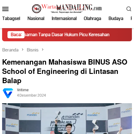
Loncat
Menu
ke
Mobile
konten
Tabagsel
Nasional
Internasional
Olahraga
Budaya
Po
an Tanpa Dasar Hukum Picu Keresahan
Baca:
Truk Miring Hambat
Beranda
Bisnis
Kemenangan Mahasiswa BINUS ASO
School of Engineering di Lintasan
Balap
Vritime
4 Desember 2024