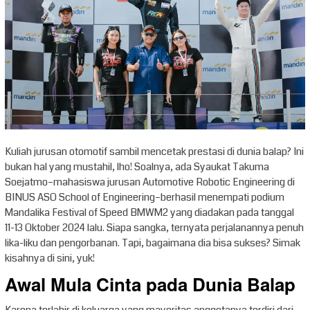
Kuliah jurusan otomotif sambil mencetak prestasi di dunia balap? Ini
bukan hal yang mustahil, lho! Soalnya, ada Syaukat Takuma
Soejatmo–mahasiswa jurusan Automotive Robotic Engineering di
BINUS ASO School of Engineering–berhasil menempati podium
Mandalika Festival of Speed BMWM2 yang diadakan pada tanggal
11-13 Oktober 2024 lalu. Siapa sangka, ternyata perjalanannya penuh
lika-liku dan pengorbanan. Tapi, bagaimana dia bisa sukses? Simak
kisahnya di sini, yuk!
Awal Mula Cinta pada Dunia Balap
Karena terlahir di keluarga yang mayoritas anggotanya terdiri dari