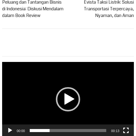
pos
Peluang dan Tantangan Bisnis
Evista Taksi Listrik: Solusi
di Indonesia: Diskusi Mendalam
Transportasi Terpercaya,
dalam Book Review
Nyaman, dan Aman
Pemutar
Video
00:00
00:13