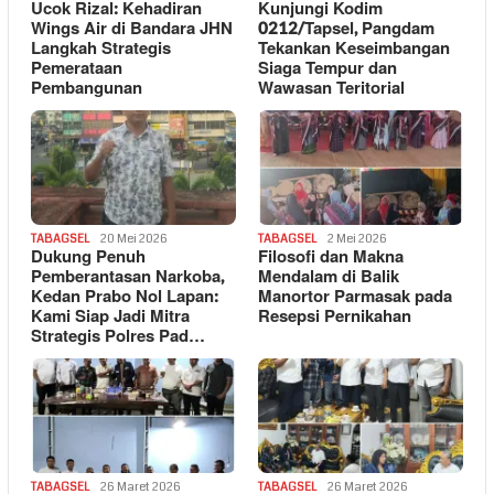
Ucok Rizal: Kehadiran
Kunjungi Kodim
Wings Air di Bandara JHN
0212/Tapsel, Pangdam
Langkah Strategis
Tekankan Keseimbangan
Pemerataan
Siaga Tempur dan
Pembangunan
Wawasan Teritorial
TABAGSEL
20 Mei 2026
TABAGSEL
2 Mei 2026
Dukung Penuh
Filosofi dan Makna
Pemberantasan Narkoba,
Mendalam di Balik
Kedan Prabo Nol Lapan:
Manortor Parmasak pada
Kami Siap Jadi Mitra
Resepsi Pernikahan
Strategis Polres Pad…
TABAGSEL
26 Maret 2026
TABAGSEL
26 Maret 2026