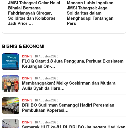
JMSI Tabagsel Gelar Halal
Manaon Lubis Ingatkan
Bihalal Bersama
JMSI Tabagsel: Jaga
Fahdriansyah Siregar,
Solidaritas dalam
Soliditas dan Kolaborasi
Menghadapi Tantangan
Jadi Priori…
Pers
BISNIS & EKONOMI
BISNIS
10 Agustus 2026
FLOQ Catat 1,8 Juta Pengguna, Perkuat Ekosistem
Keuangan On-…
BISNIS
10 Agustus 2026
Membanggakan! Melky Soekirman dan Mutiara
Aulia Syahida Haru…
BISNIS
10 Agustus 2026
BRI BO Sudirman Semanggi Hadiri Peresmian
Pembukaan Koperasi…
BISNIS
10 Agustus 2026
Semarak HUT ke-81 RI, BRI BO Jatinegara Hadirkan