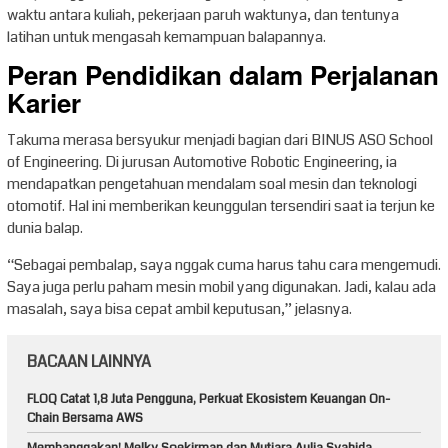
waktu antara kuliah, pekerjaan paruh waktunya, dan tentunya
latihan untuk mengasah kemampuan balapannya.
Peran Pendidikan dalam Perjalanan
Karier
Takuma merasa bersyukur menjadi bagian dari BINUS ASO School
of Engineering. Di jurusan Automotive Robotic Engineering, ia
mendapatkan pengetahuan mendalam soal mesin dan teknologi
otomotif. Hal ini memberikan keunggulan tersendiri saat ia terjun ke
dunia balap.
“Sebagai pembalap, saya nggak cuma harus tahu cara mengemudi.
Saya juga perlu paham mesin mobil yang digunakan. Jadi, kalau ada
masalah, saya bisa cepat ambil keputusan,” jelasnya.
BACAAN LAINNYA
FLOQ Catat 1,8 Juta Pengguna, Perkuat Ekosistem Keuangan On-
Chain Bersama AWS
Membanggakan! Melky Soekirman dan Mutiara Aulia Syahida