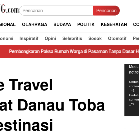
Pencarian
SIONAL
OLAHRAGA
BUDAYA
POLITIK
KESEHATAN
CO
konomi
Inspiratif
Opini
Selebritis
Sosok
Otomotif
Pe
 Paksa Rumah Warga di Pasaman Tanpa Dasar Hukum Picu Keresah
Pemut
Media
not f
Video
 Travel
Unduh 
conte
_=1
at Danau Toba
Unduh 
conte
_=1
stinasi