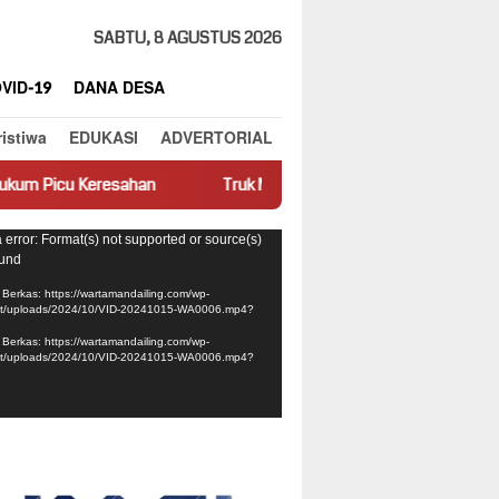
SABTU, 8 AGUSTUS 2026
VID-19
DANA DESA
ristiwa
EDUKASI
ADVERTORIAL
an
Truk Miring Hambat Arus Lalu Lintas di Jalan Panti–Simp
ar
 error: Format(s) not supported or source(s)
ound
Berkas: https://wartamandailing.com/wp-
nt/uploads/2024/10/VID-20241015-WA0006.mp4?
Berkas: https://wartamandailing.com/wp-
nt/uploads/2024/10/VID-20241015-WA0006.mp4?