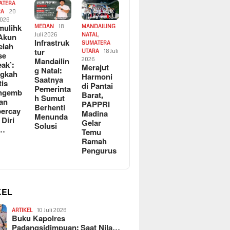
ATERA
RA
20
2026
ulihk
MEDAN
18
MANDAILING
Akun
Juli 2026
NATAL
,
Infrastruk
SUMATERA
elah
tur
UTARA
18 Juli
se
Mandailin
2026
eak’:
Merajut
g Natal:
ngkah
Harmoni
Saatnya
tis
di Pantai
Pemerinta
ngemb
Barat,
h Sumut
kan
PAPPRI
Berhenti
ercay
Madina
Menunda
 Diri
Gelar
Solusi
l…
Temu
Ramah
Pengurus
KEL
ARTIKEL
10 Juli 2026
Buku Kapolres
Padangsidimpuan: Saat Nila…