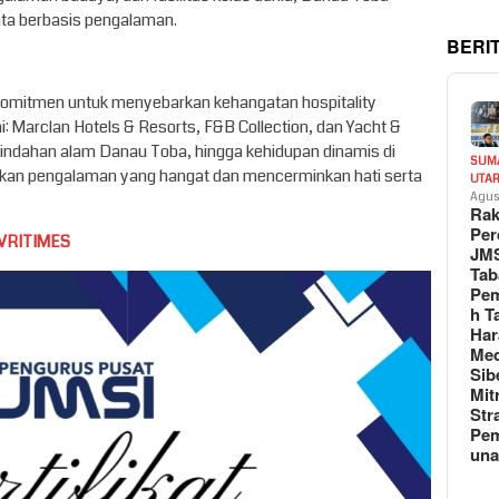
ata berbasis pengalaman.
BERI
rkomitmen untuk menyebarkan kehangatan hospitality
i: Marclan Hotels & Resorts, F&B Collection, dan Yacht &
 keindahan alam Danau Toba, hingga kehidupan dinamis di
SUM
irkan pengalaman yang hangat dan mencerminkan hati serta
UTA
Agus
Rak
Per
VRITIMES
JM
Tab
Pem
h T
Har
Med
Sib
Mit
Str
Pe
un