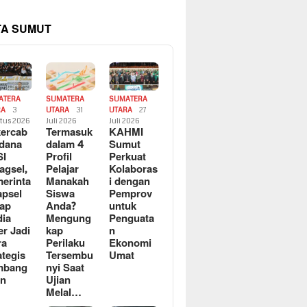
TA SUMUT
ATERA
SUMATERA
SUMATERA
RA
3
UTARA
31
UTARA
27
tus 2026
Juli 2026
Juli 2026
ercab
Termasuk
KAHMI
dana
dalam 4
Sumut
SI
Profil
Perkuat
agsel,
Pelajar
Kolaboras
erinta
Manakah
i dengan
apsel
Siswa
Pemprov
ap
Anda?
untuk
ia
Mengung
Penguata
er Jadi
kap
n
ra
Perilaku
Ekonomi
ategis
Tersembu
Umat
mbang
nyi Saat
an
Ujian
Melal…