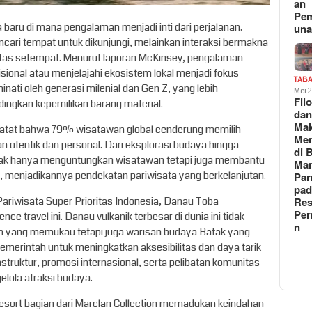
an
Pe
baru di mana pengalaman menjadi inti dari perjalanan.
un
cari tempat untuk dikunjungi, melainkan interaksi bermakna
itas setempat. Menurut laporan McKinsey, pengalaman
ional atau menjelajahi ekosistem lokal menjadi fokus
TAB
nati oleh generasi milenial dan Gen Z, yang lebih
Mei 
Fil
ingkan kepemilikan barang material.
da
Ma
atat bahwa 79% wisatawan global cenderung memilih
Me
otentik dan personal. Dari eksplorasi budaya hingga
di 
 tidak hanya menguntungkan wisatawan tetapi juga membantu
Man
l, menjadikannya pendekatan pariwisata yang berkelanjutan.
Pa
pad
Res
 Pariwisata Super Prioritas Indonesia, Danau Toba
Per
ce travel ini. Danau vulkanik terbesar di dunia ini tidak
n
yang memukau tetapi juga warisan budaya Batak yang
n pemerintah untuk meningkatkan aksesibilitas dan daya tarik
struktur, promosi internasional, serta pelibatan komunitas
lola atraksi budaya.
Resort bagian dari Marclan Collection memadukan keindahan