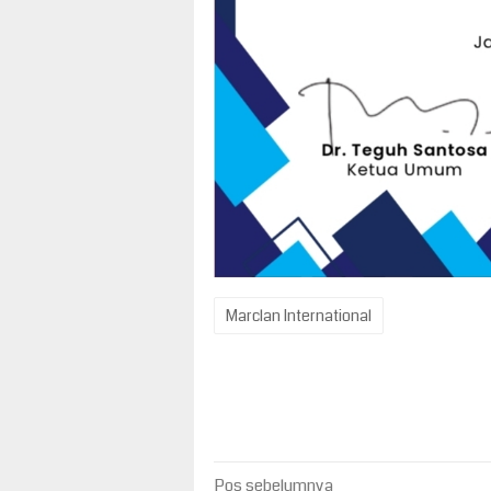
Marclan International
Navigasi
Pos sebelumnya