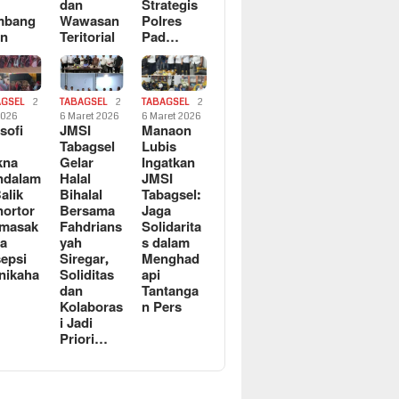
dan
Strategis
mbang
Wawasan
Polres
an
Teritorial
Pad…
AGSEL
2
TABAGSEL
2
TABAGSEL
2
2026
6 Maret 2026
6 Maret 2026
osofi
JMSI
Manaon
n
Tabagsel
Lubis
kna
Gelar
Ingatkan
ndalam
Halal
JMSI
Balik
Bihalal
Tabagsel:
ortor
Bersama
Jaga
rmasak
Fahdrians
Solidarita
a
yah
s dalam
epsi
Siregar,
Menghad
nikaha
Soliditas
api
dan
Tantanga
Kolaboras
n Pers
i Jadi
Priori…