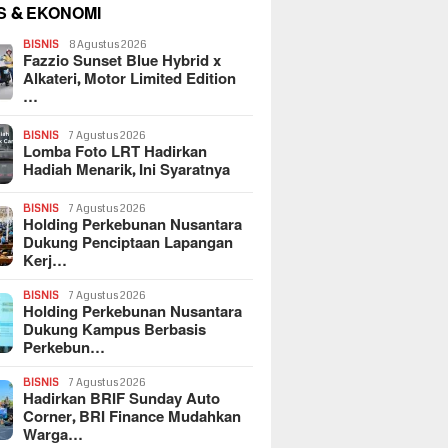
S & EKONOMI
BISNIS
8 Agustus 2026
Fazzio Sunset Blue Hybrid x
Alkateri, Motor Limited Edition
…
BISNIS
7 Agustus 2026
Lomba Foto LRT Hadirkan
Hadiah Menarik, Ini Syaratnya
BISNIS
7 Agustus 2026
Holding Perkebunan Nusantara
Dukung Penciptaan Lapangan
Kerj…
BISNIS
7 Agustus 2026
Holding Perkebunan Nusantara
Dukung Kampus Berbasis
Perkebun…
BISNIS
7 Agustus 2026
Hadirkan BRIF Sunday Auto
Corner, BRI Finance Mudahkan
Warga…