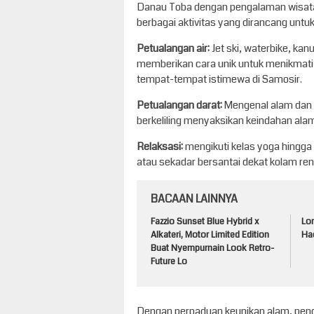
Danau Toba dengan pengalaman wisata
berbagai aktivitas yang dirancang untu
Petualangan air:
Jet ski, waterbike, k
memberikan cara unik untuk menikmat
tempat-tempat istimewa di Samosir.
Petualangan darat:
Mengenal alam dan tr
berkeliling menyaksikan keindahan ala
Relaksasi:
mengikuti kelas yoga hingg
atau sekadar bersantai dekat kolam r
BACAAN LAINNYA
Fazzio Sunset Blue Hybrid x
Lo
Alkateri, Motor Limited Edition
Had
Buat Nyempurnain Look Retro-
Future Lo
Dengan perpaduan keunikan alam, peng