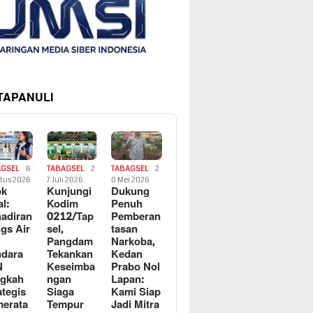
 TAPANULI
AGSEL
6
TABAGSEL
2
TABAGSEL
2
tus 2026
7 Juli 2026
0 Mei 2026
ok
Kunjungi
Dukung
al:
Kodim
Penuh
adiran
0212/Tap
Pemberan
gs Air
sel,
tasan
Pangdam
Narkoba,
dara
Tekankan
Kedan
N
Keseimba
Prabo Nol
ngkah
ngan
Lapan:
ategis
Siaga
Kami Siap
erata
Tempur
Jadi Mitra