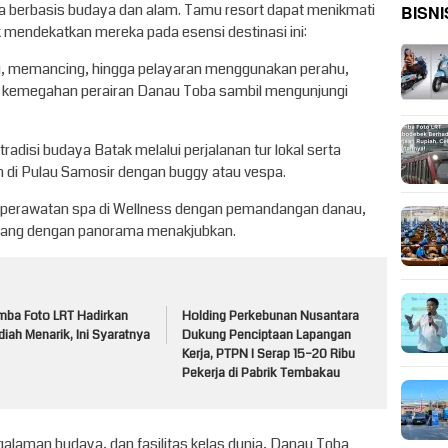
BISNI
 berbasis budaya dan alam. Tamu resort dapat menikmati
k mendekatkan mereka pada esensi destinasi ini:
anu, memancing, hingga pelayaran menggunakan perahu,
i kemegahan perairan Danau Toba sambil mengunjungi
adisi budaya Batak melalui perjalanan tur lokal serta
m di Pulau Samosir dengan buggy atau vespa.
a perawatan spa di Wellness dengan pemandangan danau,
enang dengan panorama menakjubkan.
mba Foto LRT Hadirkan
Holding Perkebunan Nusantara
iah Menarik, Ini Syaratnya
Dukung Penciptaan Lapangan
Kerja, PTPN I Serap 15–20 Ribu
Pekerja di Pabrik Tembakau
alaman budaya, dan fasilitas kelas dunia, Danau Toba