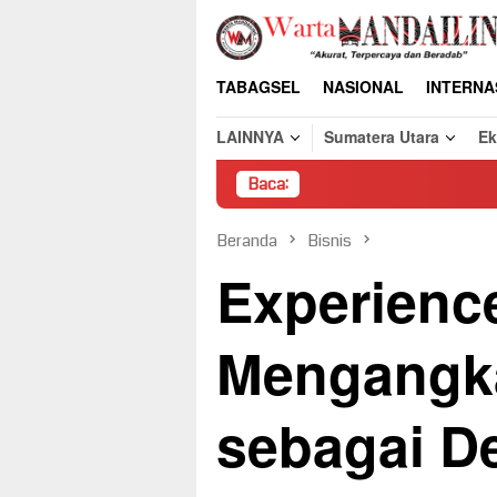
Loncat
ke
konten
TABAGSEL
NASIONAL
INTERNA
LAINNYA
Sumatera Utara
E
Baca:
Pembongkaran
Beranda
Bisnis
Experience
Mengangk
sebagai De