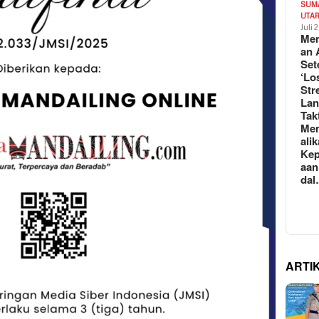
SUM
UTA
Juli 
Mem
an 
Set
‘Lo
Str
La
Tak
Me
ali
Kep
aan
da
ARTI