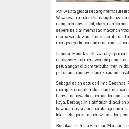
Pariwisata global sedang memasuki era 
Wisatawan modern tidak lagi hanya men
dengan budaya lokal, alam, dan komun
seperti belajar memasak makanan tradis
utama wisatawan. Tren ini terutama dimi
menghargai kenangan emosional diband
Laporan Mountain Research juga menc
destinasi yang menawarkan pengalaman 
petualangan di alam terbuka, tren ini
pelestarian budaya dan ekosistem loka
Sebagai salah satu dari lima Destinasi
merupakan contoh ideal dari tren experien
hanya menawarkan pemandangan alam 
kaya. Berbagai inisiatif telah dilakuka
kawasan ini, seperti pembangunan infra
lokal sebagai pemandu wisata dan penge
Berlokasi di Pulau Samosir, Marianna 