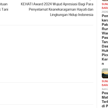
ntuan
KEHATI Award 2024 Wujud Apresiasi Bagi Para
SUM
BAR
k Tani
Penyelamat Keanekaragaman Hayati dan
202
Lingkungan Hidup Indonesia
Pe
kar
Pak
Ru
War
Pa
Tan
Das
Hu
Pic
Ker
n
SUM
BAR
Juni
Pe
Mat
Te
di 