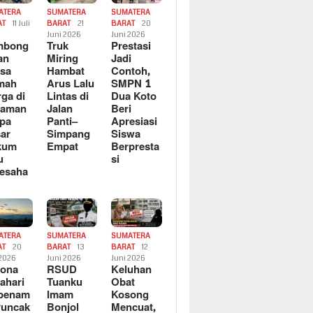
ATERA
SUMATERA
SUMATERA
AT
11 Juli
BARAT
21
BARAT
20
6
Juni 2026
Juni 2026
mbong
Truk
Prestasi
an
Miring
Jadi
sa
Hambat
Contoh,
mah
Arus Lalu
SMPN 1
ga di
Lintas di
Dua Koto
saman
Jalan
Beri
pa
Panti–
Apresiasi
ar
Simpang
Siswa
kum
Empat
Berpresta
u
si
esaha
ATERA
SUMATERA
SUMATERA
AT
20
BARAT
13
BARAT
12
 2026
Juni 2026
Juni 2026
sona
RSUD
Keluhan
ahari
Tuanku
Obat
rbenam
Imam
Kosong
Puncak
Bonjol
Mencuat,