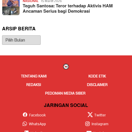
NASIONAL
15 Maret 2026
Teguh Santosa: Teror terhadap Aktivis HAM
Ancaman Serius bagi Demokrasi
ARSIP BERITA
Arsip
Berita
TENTANG KAMI
KODE ETIK
REDAKSI
DISCLAIMER
PEDOMAN MEDIA SIBER
JARINGAN SOCIAL
Facebook
Twitter
WhatsApp
Instagram