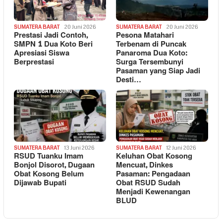
SUMATERA BARAT
20 Juni 2026
SUMATERA BARAT
20 Juni 2026
Prestasi Jadi Contoh,
Pesona Matahari
SMPN 1 Dua Koto Beri
Terbenam di Puncak
Apresiasi Siswa
Panaroma Dua Koto:
Berprestasi
Surga Tersembunyi
Pasaman yang Siap Jadi
Desti…
SUMATERA BARAT
13 Juni 2026
SUMATERA BARAT
12 Juni 2026
RSUD Tuanku Imam
Keluhan Obat Kosong
Bonjol Disorot, Dugaan
Mencuat, Dinkes
Obat Kosong Belum
Pasaman: Pengadaan
Dijawab Bupati
Obat RSUD Sudah
Menjadi Kewenangan
BLUD