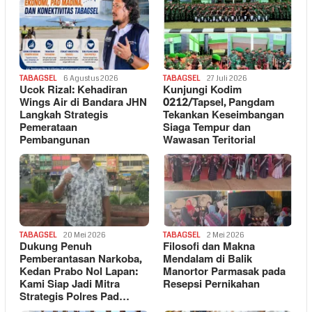
TABAGSEL
6 Agustus 2026
TABAGSEL
27 Juli 2026
Ucok Rizal: Kehadiran
Kunjungi Kodim
Wings Air di Bandara JHN
0212/Tapsel, Pangdam
Langkah Strategis
Tekankan Keseimbangan
Pemerataan
Siaga Tempur dan
Pembangunan
Wawasan Teritorial
TABAGSEL
20 Mei 2026
TABAGSEL
2 Mei 2026
Dukung Penuh
Filosofi dan Makna
Pemberantasan Narkoba,
Mendalam di Balik
Kedan Prabo Nol Lapan:
Manortor Parmasak pada
Kami Siap Jadi Mitra
Resepsi Pernikahan
Strategis Polres Pad…