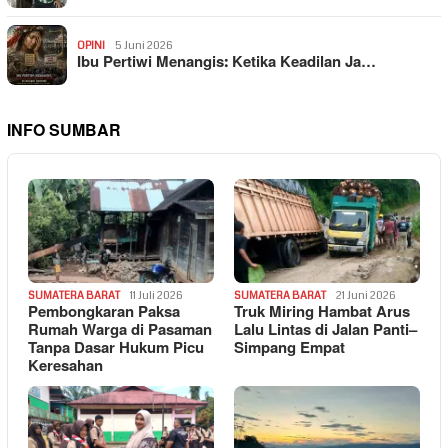
OPINI
5 Juni 2026
Ibu Pertiwi Menangis: Ketika Keadilan Ja…
INFO SUMBAR
SUMATERA BARAT
11 Juli 2026
SUMATERA BARAT
21 Juni 2026
Pembongkaran Paksa
Truk Miring Hambat Arus
Rumah Warga di Pasaman
Lalu Lintas di Jalan Panti–
Tanpa Dasar Hukum Picu
Simpang Empat
Keresahan