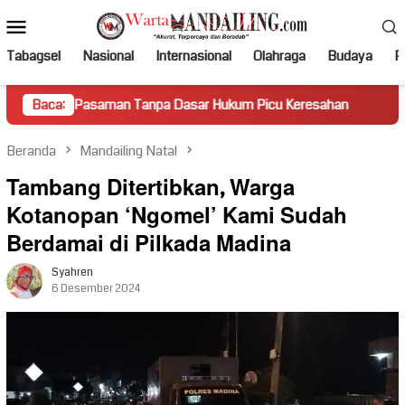
Loncat
Menu
ke
Mobile
konten
Tabagsel
Nasional
Internasional
Olahraga
Budaya
Po
asaman Tanpa Dasar Hukum Picu Keresahan
Baca:
Truk Miring Ha
Beranda
Mandailing Natal
Tambang Ditertibkan, Warga
Kotanopan ‘Ngomel’ Kami Sudah
Berdamai di Pilkada Madina
Syahren
6 Desember 2024