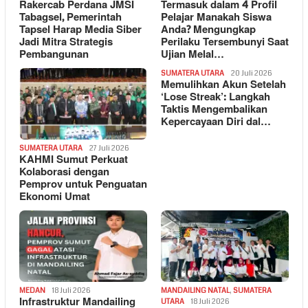
Rakercab Perdana JMSI
Termasuk dalam 4 Profil
Tabagsel, Pemerintah
Pelajar Manakah Siswa
Tapsel Harap Media Siber
Anda? Mengungkap
Jadi Mitra Strategis
Perilaku Tersembunyi Saat
Pembangunan
Ujian Melal…
SUMATERA UTARA
20 Juli 2026
Memulihkan Akun Setelah
‘Lose Streak’: Langkah
Taktis Mengembalikan
Kepercayaan Diri dal…
SUMATERA UTARA
27 Juli 2026
KAHMI Sumut Perkuat
Kolaborasi dengan
Pemprov untuk Penguatan
Ekonomi Umat
MEDAN
18 Juli 2026
MANDAILING NATAL
,
SUMATERA
Infrastruktur Mandailing
UTARA
18 Juli 2026