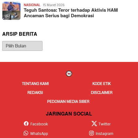
NASIONAL
15 Maret 2026
Teguh Santosa: Teror terhadap Aktivis HAM
Ancaman Serius bagi Demokrasi
ARSIP BERITA
Arsip
Berita
TENTANG KAMI
KODE ETIK
REDAKSI
DISCLAIMER
PEDOMAN MEDIA SIBER
JARINGAN SOCIAL
Facebook
Twitter
WhatsApp
Instagram