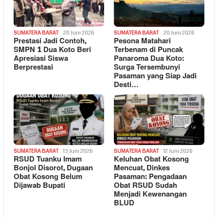
SUMATERA BARAT
20 Juni 2026
SUMATERA BARAT
20 Juni 2026
Prestasi Jadi Contoh,
Pesona Matahari
SMPN 1 Dua Koto Beri
Terbenam di Puncak
Apresiasi Siswa
Panaroma Dua Koto:
Berprestasi
Surga Tersembunyi
Pasaman yang Siap Jadi
Desti…
SUMATERA BARAT
13 Juni 2026
SUMATERA BARAT
12 Juni 2026
RSUD Tuanku Imam
Keluhan Obat Kosong
Bonjol Disorot, Dugaan
Mencuat, Dinkes
Obat Kosong Belum
Pasaman: Pengadaan
Dijawab Bupati
Obat RSUD Sudah
Menjadi Kewenangan
BLUD