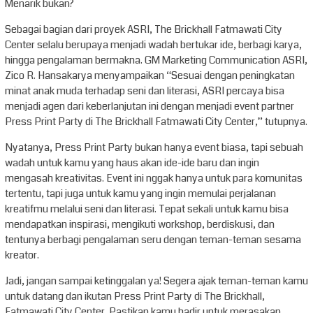
Menarik bukan?
Sebagai bagian dari proyek ASRI, The Brickhall Fatmawati City
Center selalu berupaya menjadi wadah bertukar ide, berbagi karya,
hingga pengalaman bermakna. GM Marketing Communication ASRI,
Zico R. Hansakarya menyampaikan “Sesuai dengan peningkatan
minat anak muda terhadap seni dan literasi, ASRI percaya bisa
menjadi agen dari keberlanjutan ini dengan menjadi event partner
Press Print Party di The Brickhall Fatmawati City Center,” tutupnya.
Nyatanya, Press Print Party bukan hanya event biasa, tapi sebuah
wadah untuk kamu yang haus akan ide-ide baru dan ingin
mengasah kreativitas. Event ini nggak hanya untuk para komunitas
tertentu, tapi juga untuk kamu yang ingin memulai perjalanan
kreatifmu melalui seni dan literasi. Tepat sekali untuk kamu bisa
mendapatkan inspirasi, mengikuti workshop, berdiskusi, dan
tentunya berbagi pengalaman seru dengan teman-teman sesama
kreator.
Jadi, jangan sampai ketinggalan ya! Segera ajak teman-teman kamu
untuk datang dan ikutan Press Print Party di The Brickhall,
Fatmawati City Center. Pastikan kamu hadir untuk merasakan