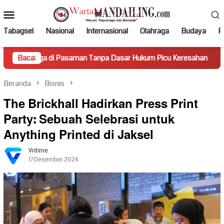
Loncat
Menu
ke
Mobile
konten
Tabagsel
Nasional
Internasional
Olahraga
Budaya
Po
i Pasaman Tanpa Dasar Hukum Picu Keresahan
Baca:
Truk Miring
Beranda
Bisnis
The Brickhall Hadirkan Press Print
Party: Sebuah Selebrasi untuk
Anything Printed di Jaksel
Vritime
17 Desember 2024