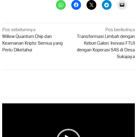
Navigasi
Pos sebelumnya
Pos berikutnya
pos
Willow Quantum Chip dan
Transformasi Limbah dengan
Keamanan Kripto: Semua yang
Kebun Galon: Inovasi FTUI
Perlu Diketahui
dengan Koperasi SAS di Desa
Sukajaya
Pemutar
Video