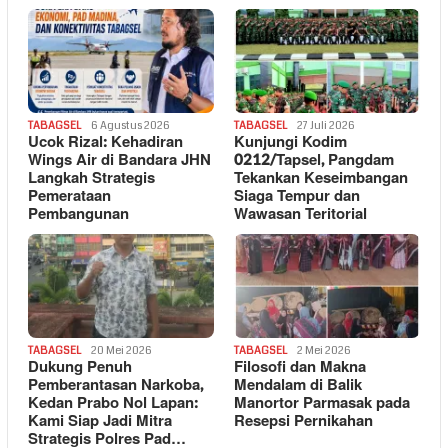
TABAGSEL
6 Agustus 2026
TABAGSEL
27 Juli 2026
Ucok Rizal: Kehadiran
Kunjungi Kodim
Wings Air di Bandara JHN
0212/Tapsel, Pangdam
Langkah Strategis
Tekankan Keseimbangan
Pemerataan
Siaga Tempur dan
Pembangunan
Wawasan Teritorial
TABAGSEL
20 Mei 2026
TABAGSEL
2 Mei 2026
Dukung Penuh
Filosofi dan Makna
Pemberantasan Narkoba,
Mendalam di Balik
Kedan Prabo Nol Lapan:
Manortor Parmasak pada
Kami Siap Jadi Mitra
Resepsi Pernikahan
Strategis Polres Pad…