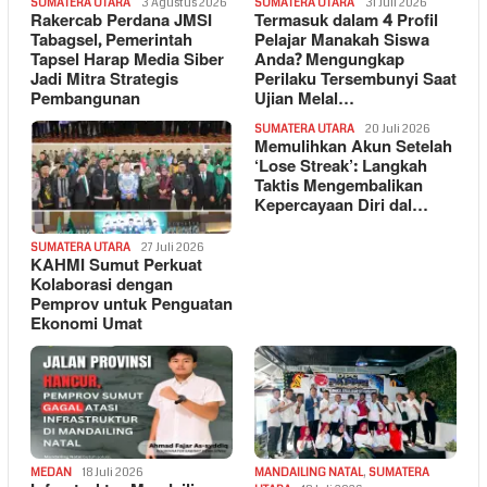
SUMATERA UTARA
3 Agustus 2026
SUMATERA UTARA
31 Juli 2026
Rakercab Perdana JMSI
Termasuk dalam 4 Profil
Tabagsel, Pemerintah
Pelajar Manakah Siswa
Tapsel Harap Media Siber
Anda? Mengungkap
Jadi Mitra Strategis
Perilaku Tersembunyi Saat
Pembangunan
Ujian Melal…
SUMATERA UTARA
20 Juli 2026
Memulihkan Akun Setelah
‘Lose Streak’: Langkah
Taktis Mengembalikan
Kepercayaan Diri dal…
SUMATERA UTARA
27 Juli 2026
KAHMI Sumut Perkuat
Kolaborasi dengan
Pemprov untuk Penguatan
Ekonomi Umat
MEDAN
18 Juli 2026
MANDAILING NATAL
,
SUMATERA