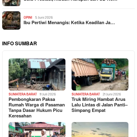
OPINI
5 Juni 2026
Ibu Pertiwi Menangis: Ketika Keadilan Ja…
INFO SUMBAR
SUMATERA BARAT
11 Juli 2026
SUMATERA BARAT
21 Juni 2026
Pembongkaran Paksa
Truk Miring Hambat Arus
Rumah Warga di Pasaman
Lalu Lintas di Jalan Panti–
Tanpa Dasar Hukum Picu
Simpang Empat
Keresahan