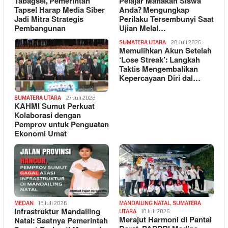
Tabagsel, Pemerintah
Pelajar Manakah Siswa
Tapsel Harap Media Siber
Anda? Mengungkap
Jadi Mitra Strategis
Perilaku Tersembunyi Saat
Pembangunan
Ujian Melal…
SUMATERA UTARA
20 Juli 2026
Memulihkan Akun Setelah
‘Lose Streak’: Langkah
Taktis Mengembalikan
Kepercayaan Diri dal…
SUMATERA UTARA
27 Juli 2026
KAHMI Sumut Perkuat
Kolaborasi dengan
Pemprov untuk Penguatan
Ekonomi Umat
MEDAN
18 Juli 2026
MANDAILING NATAL
,
SUMATERA
Infrastruktur Mandailing
UTARA
18 Juli 2026
Merajut Harmoni di Pantai
Natal: Saatnya Pemerintah