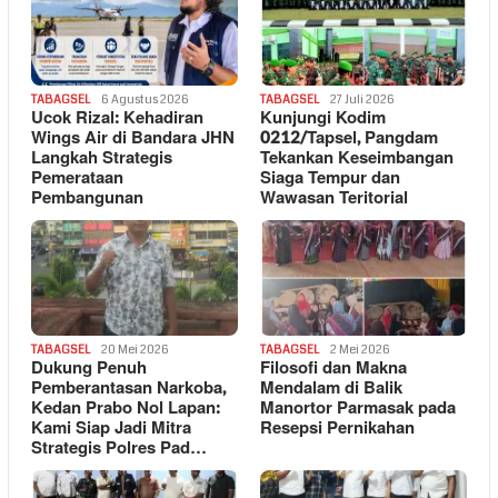
TABAGSEL
6 Agustus 2026
TABAGSEL
27 Juli 2026
Ucok Rizal: Kehadiran
Kunjungi Kodim
Wings Air di Bandara JHN
0212/Tapsel, Pangdam
Langkah Strategis
Tekankan Keseimbangan
Pemerataan
Siaga Tempur dan
Pembangunan
Wawasan Teritorial
TABAGSEL
20 Mei 2026
TABAGSEL
2 Mei 2026
Dukung Penuh
Filosofi dan Makna
Pemberantasan Narkoba,
Mendalam di Balik
Kedan Prabo Nol Lapan:
Manortor Parmasak pada
Kami Siap Jadi Mitra
Resepsi Pernikahan
Strategis Polres Pad…