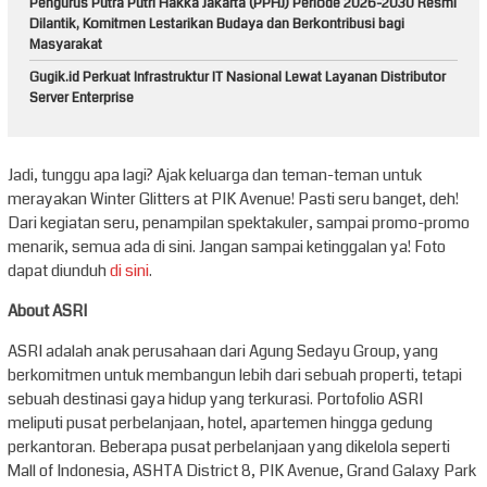
Pengurus Putra Putri Hakka Jakarta (PPHJ) Periode 2026-2030 Resmi
Dilantik, Komitmen Lestarikan Budaya dan Berkontribusi bagi
Masyarakat
Gugik.id Perkuat Infrastruktur IT Nasional Lewat Layanan Distributor
Server Enterprise
Jadi, tunggu apa lagi? Ajak keluarga dan teman-teman untuk
merayakan Winter Glitters at PIK Avenue! Pasti seru banget, deh!
Dari kegiatan seru, penampilan spektakuler, sampai promo-promo
menarik, semua ada di sini. Jangan sampai ketinggalan ya! Foto
dapat diunduh
di sini
.
About ASRI
ASRI adalah anak perusahaan dari Agung Sedayu Group, yang
berkomitmen untuk membangun lebih dari sebuah properti, tetapi
sebuah destinasi gaya hidup yang terkurasi. Portofolio ASRI
meliputi pusat perbelanjaan, hotel, apartemen hingga gedung
perkantoran. Beberapa pusat perbelanjaan yang dikelola seperti
Mall of Indonesia, ASHTA District 8, PIK Avenue, Grand Galaxy Park