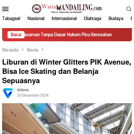
Loncat
Menu
ke
Mobile
konten
Tabagsel
Nasional
Internasional
Olahraga
Budaya
Po
man Tanpa Dasar Hukum Picu Keresahan
Baca:
Truk Miring Hambat
Beranda
Bisnis
Liburan di Winter Glitters PIK Avenue,
Bisa Ice Skating dan Belanja
Sepuasnya
Vritime
20 Desember 2024