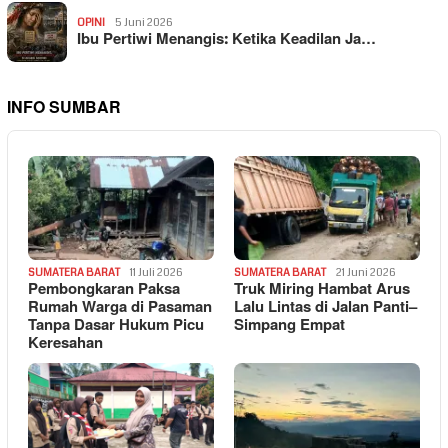
OPINI
5 Juni 2026
Ibu Pertiwi Menangis: Ketika Keadilan Ja…
INFO SUMBAR
SUMATERA BARAT
11 Juli 2026
SUMATERA BARAT
21 Juni 2026
Pembongkaran Paksa
Truk Miring Hambat Arus
Rumah Warga di Pasaman
Lalu Lintas di Jalan Panti–
Tanpa Dasar Hukum Picu
Simpang Empat
Keresahan