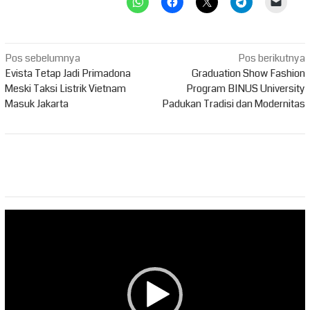
Navigasi
Pos sebelumnya
Pos berikutnya
pos
Evista Tetap Jadi Primadona
Graduation Show Fashion
Meski Taksi Listrik Vietnam
Program BINUS University
Masuk Jakarta
Padukan Tradisi dan Modernitas
Pemutar
Video