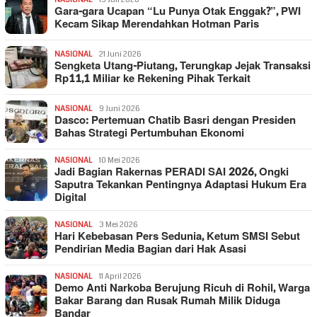
Gara-gara Ucapan “Lu Punya Otak Enggak?”, PWI
Kecam Sikap Merendahkan Hotman Paris
NASIONAL
21 Juni 2026
Sengketa Utang-Piutang, Terungkap Jejak Transaksi
Rp11,1 Miliar ke Rekening Pihak Terkait
NASIONAL
9 Juni 2026
Dasco: Pertemuan Chatib Basri dengan Presiden
Bahas Strategi Pertumbuhan Ekonomi
NASIONAL
10 Mei 2026
Jadi Bagian Rakernas PERADI SAI 2026, Ongki
Saputra Tekankan Pentingnya Adaptasi Hukum Era
Digital
NASIONAL
3 Mei 2026
Hari Kebebasan Pers Sedunia, Ketum SMSI Sebut
Pendirian Media Bagian dari Hak Asasi
NASIONAL
11 April 2026
Demo Anti Narkoba Berujung Ricuh di Rohil, Warga
Bakar Barang dan Rusak Rumah Milik Diduga
Bandar