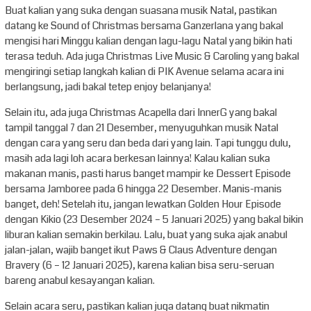
Buat kalian yang suka dengan suasana musik Natal, pastikan
datang ke Sound of Christmas bersama Ganzerlana yang bakal
mengisi hari Minggu kalian dengan lagu-lagu Natal yang bikin hati
terasa teduh. Ada juga Christmas Live Music & Caroling yang bakal
mengiringi setiap langkah kalian di PIK Avenue selama acara ini
berlangsung, jadi bakal tetep enjoy belanjanya!
Selain itu, ada juga Christmas Acapella dari InnerG yang bakal
tampil tanggal 7 dan 21 Desember, menyuguhkan musik Natal
dengan cara yang seru dan beda dari yang lain. Tapi tunggu dulu,
masih ada lagi loh acara berkesan lainnya! Kalau kalian suka
makanan manis, pasti harus banget mampir ke Dessert Episode
bersama Jamboree pada 6 hingga 22 Desember. Manis-manis
banget, deh! Setelah itu, jangan lewatkan Golden Hour Episode
dengan Kikio (23 Desember 2024 – 5 Januari 2025) yang bakal bikin
liburan kalian semakin berkilau. Lalu, buat yang suka ajak anabul
jalan-jalan, wajib banget ikut Paws & Claus Adventure dengan
Bravery (6 – 12 Januari 2025), karena kalian bisa seru-seruan
bareng anabul kesayangan kalian.
Selain acara seru, pastikan kalian juga datang buat nikmatin