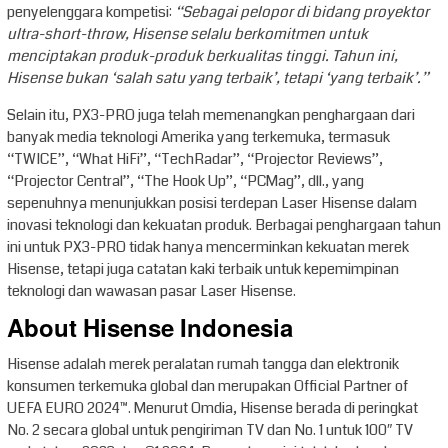
penyelenggara kompetisi:
“Sebagai pelopor di bidang proyektor
ultra-short-throw, Hisense selalu berkomitmen untuk
menciptakan produk-produk berkualitas tinggi. Tahun ini,
Hisense bukan ‘salah satu yang terbaik’, tetapi ‘yang terbaik’.”
Selain itu, PX3-PRO juga telah memenangkan penghargaan dari
banyak media teknologi Amerika yang terkemuka, termasuk
“TWICE”, “What HiFi”, “TechRadar”, “Projector Reviews”,
“Projector Central”, “The Hook Up”, “PCMag”, dll., yang
sepenuhnya menunjukkan posisi terdepan Laser Hisense dalam
inovasi teknologi dan kekuatan produk. Berbagai penghargaan tahun
ini untuk PX3-PRO tidak hanya mencerminkan kekuatan merek
Hisense, tetapi juga catatan kaki terbaik untuk kepemimpinan
teknologi dan wawasan pasar Laser Hisense.
About Hisense Indonesia
Hisense adalah merek peralatan rumah tangga dan elektronik
konsumen terkemuka global dan merupakan Official Partner of
UEFA EURO 2024™️. Menurut Omdia, Hisense berada di peringkat
No. 2 secara global untuk pengiriman TV dan No. 1 untuk 100″ TV