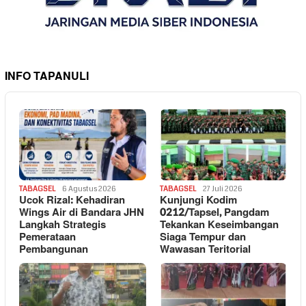
INFO TAPANULI
TABAGSEL
6 Agustus 2026
TABAGSEL
27 Juli 2026
Ucok Rizal: Kehadiran
Kunjungi Kodim
Wings Air di Bandara JHN
0212/Tapsel, Pangdam
Langkah Strategis
Tekankan Keseimbangan
Pemerataan
Siaga Tempur dan
Pembangunan
Wawasan Teritorial