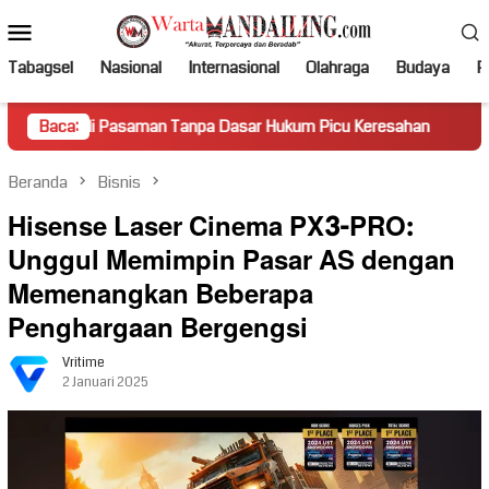
Loncat
Menu
ke
Mobile
konten
Tabagsel
Nasional
Internasional
Olahraga
Budaya
Po
asaman Tanpa Dasar Hukum Picu Keresahan
Baca:
Truk Miring H
Beranda
Bisnis
Hisense Laser Cinema PX3-PRO:
Unggul Memimpin Pasar AS dengan
Memenangkan Beberapa
Penghargaan Bergengsi
Vritime
2 Januari 2025