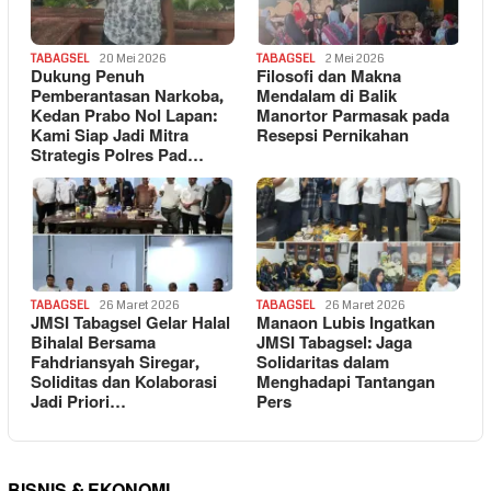
TABAGSEL
20 Mei 2026
TABAGSEL
2 Mei 2026
Dukung Penuh
Filosofi dan Makna
Pemberantasan Narkoba,
Mendalam di Balik
Kedan Prabo Nol Lapan:
Manortor Parmasak pada
Kami Siap Jadi Mitra
Resepsi Pernikahan
Strategis Polres Pad…
TABAGSEL
26 Maret 2026
TABAGSEL
26 Maret 2026
JMSI Tabagsel Gelar Halal
Manaon Lubis Ingatkan
Bihalal Bersama
JMSI Tabagsel: Jaga
Fahdriansyah Siregar,
Solidaritas dalam
Soliditas dan Kolaborasi
Menghadapi Tantangan
Jadi Priori…
Pers
BISNIS & EKONOMI