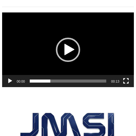
Pemutar
Video
00:00
00:13