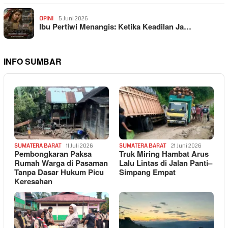
OPINI
5 Juni 2026
Ibu Pertiwi Menangis: Ketika Keadilan Ja…
INFO SUMBAR
SUMATERA BARAT
11 Juli 2026
SUMATERA BARAT
21 Juni 2026
Pembongkaran Paksa
Truk Miring Hambat Arus
Rumah Warga di Pasaman
Lalu Lintas di Jalan Panti–
Tanpa Dasar Hukum Picu
Simpang Empat
Keresahan