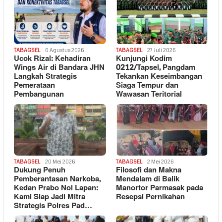
TABAGSEL
6 Agustus 2026
TABAGSEL
27 Juli 2026
Ucok Rizal: Kehadiran
Kunjungi Kodim
Wings Air di Bandara JHN
0212/Tapsel, Pangdam
Langkah Strategis
Tekankan Keseimbangan
Pemerataan
Siaga Tempur dan
Pembangunan
Wawasan Teritorial
TABAGSEL
20 Mei 2026
TABAGSEL
2 Mei 2026
Dukung Penuh
Filosofi dan Makna
Pemberantasan Narkoba,
Mendalam di Balik
Kedan Prabo Nol Lapan:
Manortor Parmasak pada
Kami Siap Jadi Mitra
Resepsi Pernikahan
Strategis Polres Pad…