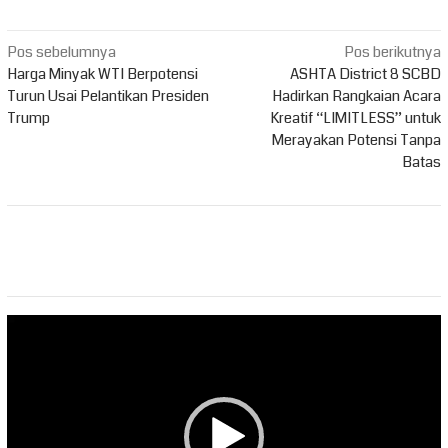
Navigasi
Pos sebelumnya
Pos berikutnya
pos
Harga Minyak WTI Berpotensi
ASHTA District 8 SCBD
Turun Usai Pelantikan Presiden
Hadirkan Rangkaian Acara
Trump
Kreatif “LIMITLESS” untuk
Merayakan Potensi Tanpa
Batas
Pemutar
Video