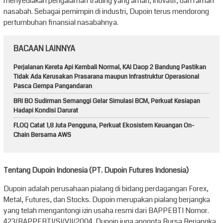
menyediakan pengalaman trading yang aman, inovatif, dan ramah
nasabah. Sebagai pemimpin di industri, Dupoin terus mendorong
pertumbuhan finansial nasabahnya.
BACAAN LAINNYA
Perjalanan Kereta Api Kembali Normal, KAI Daop 2 Bandung Pastikan
Tidak Ada Kerusakan Prasarana maupun Infrastruktur Operasional
Pasca Gempa Pangandaran
BRI BO Sudirman Semanggi Gelar Simulasi BCM, Perkuat Kesiapan
Hadapi Kondisi Darurat
FLOQ Catat 1,8 Juta Pengguna, Perkuat Ekosistem Keuangan On-
Chain Bersama AWS
Tentang Dupoin Indonesia (PT. Dupoin Futures Indonesia)
Dupoin adalah perusahaan pialang di bidang perdagangan Forex,
Metal, Futures, dan Stocks. Dupoin merupakan pialang berjangka
yang telah mengantongi izin usaha resmi dari BAPPEBTI Nomor.
423/BAPPEBTI/SI/VII/2004. Dupoin juga anggota Bursa Berjangka