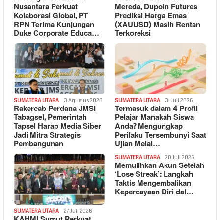
Nusantara Perkuat
Mereda, Dupoin Futures
Kolaborasi Global, PT
Prediksi Harga Emas
RPN Terima Kunjungan
(XAUUSD) Masih Rentan
Duke Corporate Educa…
Terkoreksi
SUMATERA UTARA
3 Agustus 2026
SUMATERA UTARA
31 Juli 2026
Rakercab Perdana JMSI
Termasuk dalam 4 Profil
Tabagsel, Pemerintah
Pelajar Manakah Siswa
Tapsel Harap Media Siber
Anda? Mengungkap
Jadi Mitra Strategis
Perilaku Tersembunyi Saat
Pembangunan
Ujian Melal…
SUMATERA UTARA
20 Juli 2026
Memulihkan Akun Setelah
‘Lose Streak’: Langkah
Taktis Mengembalikan
Kepercayaan Diri dal…
SUMATERA UTARA
27 Juli 2026
KAHMI Sumut Perkuat