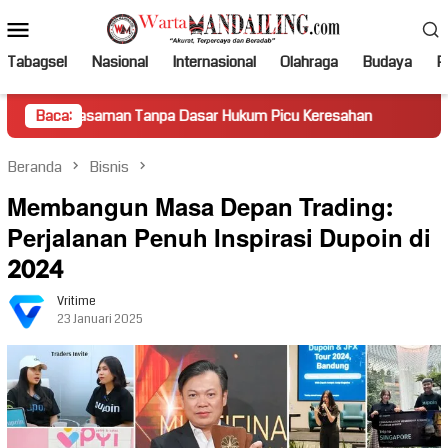
Loncat
Menu
ke
Mobile
konten
Tabagsel
Nasional
Internasional
Olahraga
Budaya
Po
aman Tanpa Dasar Hukum Picu Keresahan
Baca:
Truk Miring Hamba
Beranda
Bisnis
Membangun Masa Depan Trading:
Perjalanan Penuh Inspirasi Dupoin di
2024
Vritime
23 Januari 2025