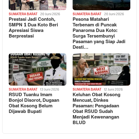
SUMATERA BARAT
20 Juni 2026
SUMATERA BARAT
20 Juni 2026
Prestasi Jadi Contoh,
Pesona Matahari
SMPN 1 Dua Koto Beri
Terbenam di Puncak
Apresiasi Siswa
Panaroma Dua Koto:
Berprestasi
Surga Tersembunyi
Pasaman yang Siap Jadi
Desti…
SUMATERA BARAT
13 Juni 2026
SUMATERA BARAT
12 Juni 2026
RSUD Tuanku Imam
Keluhan Obat Kosong
Bonjol Disorot, Dugaan
Mencuat, Dinkes
Obat Kosong Belum
Pasaman: Pengadaan
Dijawab Bupati
Obat RSUD Sudah
Menjadi Kewenangan
BLUD