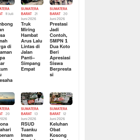
ATERA
SUMATERA
SUMATERA
AT
11 Juli
BARAT
21
BARAT
20
6
Juni 2026
Juni 2026
mbong
Truk
Prestasi
an
Miring
Jadi
sa
Hambat
Contoh,
mah
Arus Lalu
SMPN 1
ga di
Lintas di
Dua Koto
saman
Jalan
Beri
pa
Panti–
Apresiasi
ar
Simpang
Siswa
kum
Empat
Berpresta
u
si
esaha
ATERA
SUMATERA
SUMATERA
AT
20
BARAT
13
BARAT
12
 2026
Juni 2026
Juni 2026
sona
RSUD
Keluhan
ahari
Tuanku
Obat
rbenam
Imam
Kosong