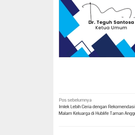
Navigasi
Pos sebelumnya
pos
Imlek Lebih Ceria dengan Rekomendas
Malam Keluarga di Hublife Taman Angg