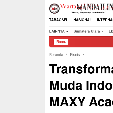
Loncat
ke
konten
TABAGSEL
NASIONAL
INTERNA
LAINNYA
Sumatera Utara
E
Baca:
Pembon
Beranda
Bisnis
Transforma
Muda Indo
MAXY Aca