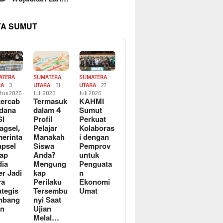
TA SUMUT
ATERA
SUMATERA
SUMATERA
RA
3
UTARA
31
UTARA
27
tus 2026
Juli 2026
Juli 2026
ercab
Termasuk
KAHMI
dana
dalam 4
Sumut
SI
Profil
Perkuat
agsel,
Pelajar
Kolaboras
erinta
Manakah
i dengan
apsel
Siswa
Pemprov
ap
Anda?
untuk
ia
Mengung
Penguata
er Jadi
kap
n
ra
Perilaku
Ekonomi
ategis
Tersembu
Umat
mbang
nyi Saat
an
Ujian
Melal…