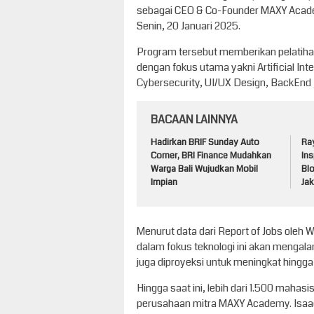
sebagai CEO & Co-Founder MAXY Academ
Senin, 20 Januari 2025.
Program tersebut memberikan pelatihan 
dengan fokus utama yakni Artificial Intel
Cybersecurity, UI/UX Design, BackEnd 
BACAAN LAINNYA
Hadirkan BRIF Sunday Auto
Ra
Corner, BRI Finance Mudahkan
Ins
Warga Bali Wujudkan Mobil
Blo
Impian
Jak
Menurut data dari Report of Jobs oleh 
dalam fokus teknologi ini akan menga
juga diproyeksi untuk meningkat hingg
Hingga saat ini, lebih dari 1.500 mahasi
perusahaan mitra MAXY Academy. Isa