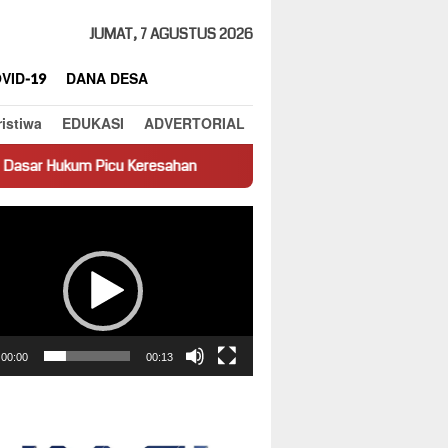
JUMAT, 7 AGUSTUS 2026
VID-19
DANA DESA
ristiwa
EDUKASI
ADVERTORIAL
Keresahan
Truk Miring Hambat Arus Lalu Lintas di Jalan Pan
ar
00:00
00:13