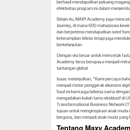
berhasil mendapatkan peluang magang
efektivitas program ini dalam menjemba
Selain itu, MAXY Academy juga mencat
Journey, di mana 600 mahasiswa kewir
dan berpotensi mendapatkan seed fund
keterampilan teknis tetapi juga mendu
berkelanjutan.
Dengan visi besar untuk mencetak 1 jut
Academy terus berupaya menjadi mitra
tantangan global.
Isaac melanjutkan, “Kami percaya bahw
menjadi motor penggerak ekonomi digit
Saat ini kami juga bekerja sama dengan
mengadakan kuliah tamu eksklusif di U
Transformational Business Network (TB
tujuan untuk menginspirasi anak muda 
berguna, dan menjadi anak muda yang
Tentang Maxy Acade