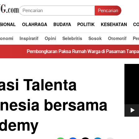
Pencarian
SIONAL
OLAHRAGA
BUDAYA
POLITIK
KESEHATAN
CO
konomi
Inspiratif
Opini
Selebritis
Sosok
Otomotif
Pe
gkaran Paksa Rumah Warga di Pasaman Tanpa Dasar Hukum Picu 
Pemut
Video
si Talenta
nesia bersama
demy