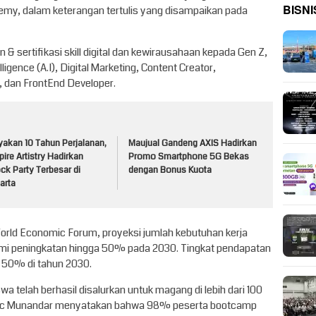
BISNI
y, dalam keterangan tertulis yang disampaikan pada
& sertifikasi skill digital dan kewirausahaan kepada Gen Z,
ligence (A.I), Digital Marketing, Content Creator,
, dan FrontEnd Developer.
yakan 10 Tahun Perjalanan,
Maujual Gandeng AXIS Hadirkan
pire Artistry Hadirkan
Promo Smartphone 5G Bekas
ck Party Terbesar di
dengan Bonus Kuota
arta
World Economic Forum, proyeksi jumlah kebutuhan kerja
lami peningkatan hingga 50% pada 2030. Tingkat pendapatan
a 50% di tahun 2030.
swa telah berhasil disalurkan untuk magang di lebih dari 100
ac Munandar menyatakan bahwa 98% peserta bootcamp