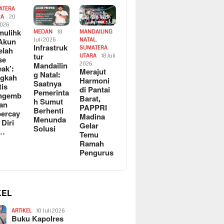
ATERA
RA
20
2026
ulihk
MEDAN
18
MANDAILING
Akun
Juli 2026
NATAL
,
Infrastruk
SUMATERA
elah
tur
UTARA
18 Juli
se
Mandailin
2026
eak’:
Merajut
g Natal:
ngkah
Harmoni
Saatnya
tis
di Pantai
Pemerinta
ngemb
Barat,
h Sumut
kan
PAPPRI
Berhenti
ercay
Madina
Menunda
 Diri
Gelar
Solusi
l…
Temu
Ramah
Pengurus
KEL
ARTIKEL
10 Juli 2026
Buku Kapolres