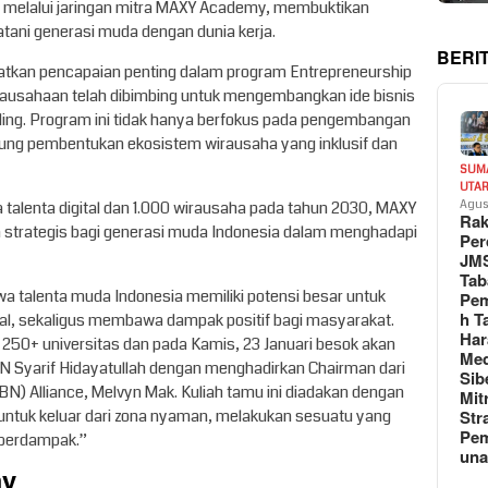
 melalui jaringan mitra MAXY Academy, membuktikan
tani generasi muda dengan dunia kerja.
BERI
atkan pencapaian penting dalam program Entrepreneurship
ausahaan telah dibimbing untuk mengembangkan ide bisnis
ing. Program ini tidak hanya berfokus pada pengembangan
kung pembentukan ekosistem wirausaha yang inklusif dan
SUM
UTA
Agus
a talenta digital dan 1.000 wirausaha pada tahun 2030, MAXY
Rak
 strategis bagi generasi muda Indonesia dalam menghadapi
Per
JM
Tab
a talenta muda Indonesia memiliki potensi besar untuk
Pem
h T
al, sekaligus membawa dampak positif bagi masyarakat.
Har
 250+ universitas dan pada Kamis, 23 Januari besok akan
Med
IN Syarif Hidayatullah dengan menghadirkan Chairman dari
Sib
N) Alliance, Melvyn Mak. Kuliah tamu ini diadakan dengan
Mit
Str
untuk keluar dari zona nyaman, melakukan sesuatu yang
Pe
 berdampak.”
un
my