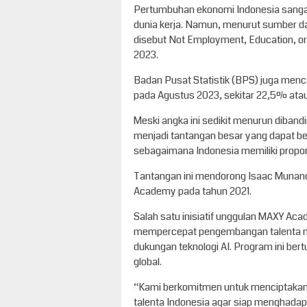
Pertumbuhan ekonomi Indonesia sangat 
dunia kerja. Namun, menurut sumber da
disebut Not Employment, Education, or
2023.
Badan Pusat Statistik (BPS) juga menca
pada Agustus 2023, sekitar 22,5% atau
Meski angka ini sedikit menurun diband
menjadi tantangan besar yang dapat be
sebagaimana Indonesia memiliki propor
Tantangan ini mendorong Isaac Munand
Academy pada tahun 2021.
Salah satu inisiatif unggulan MAXY Ac
mempercepat pengembangan talenta mel
dukungan teknologi AI. Program ini ber
global.
“Kami berkomitmen untuk menciptaka
talenta Indonesia agar siap menghadapi