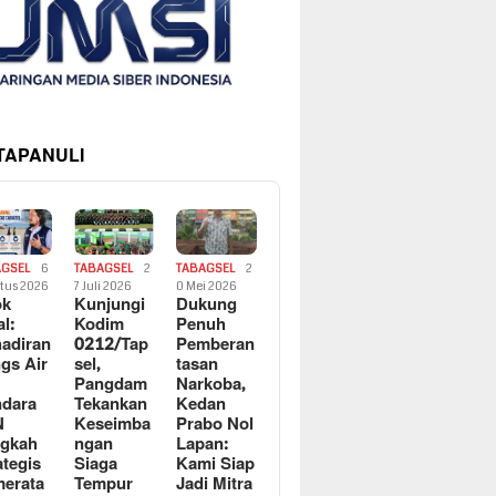
 TAPANULI
AGSEL
6
TABAGSEL
2
TABAGSEL
2
tus 2026
7 Juli 2026
0 Mei 2026
ok
Kunjungi
Dukung
al:
Kodim
Penuh
adiran
0212/Tap
Pemberan
gs Air
sel,
tasan
Pangdam
Narkoba,
dara
Tekankan
Kedan
N
Keseimba
Prabo Nol
ngkah
ngan
Lapan:
ategis
Siaga
Kami Siap
erata
Tempur
Jadi Mitra