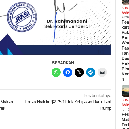
SUM
BAR
202
Pe
kar
Pak
Ru
War
Pa
Tan
Das
Hu
SEBARKAN
Pic
Ker
n
Pos berikutnya
SUM
i Makan
Emas Naik ke $2.750 Efek Kebijakan Baru Tarif
BAR
rek
Trump
Juni
Pe
Mat
Te