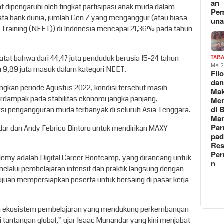
an
dipengaruhi oleh tingkat partisipasi anak muda dalam
Pe
ta bank dunia, jumlah Gen Z yang menganggur (atau biasa
un
 Training (NEET)) di Indonesia mencapai 21,36% pada tahun
tat bahwa dari 44,47 juta penduduk berusia 15-24 tahun
TAB
Mei 
 9,89 juta masuk dalam kategori NEET.
Fil
da
ingkan periode Agustus 2022, kondisi tersebut masih
Ma
rdampak pada stabilitas ekonomi jangka panjang,
Me
di 
si pengangguran muda terbanyak di seluruh Asia Tenggara.
Man
Pa
ar dan Andy Febrico Bintoro untuk mendirikan MAXY
pad
Res
Per
ademy adalah Digital Career Bootcamp, yang dirancang untuk
n
alui pembelajaran intensif dan praktik langsung dengan
tujuan mempersiapkan peserta untuk bersaing di pasar kerja
n ekosistem pembelajaran yang mendukung perkembangan
 tantangan global,” ujar Isaac Munandar yang kini menjabat