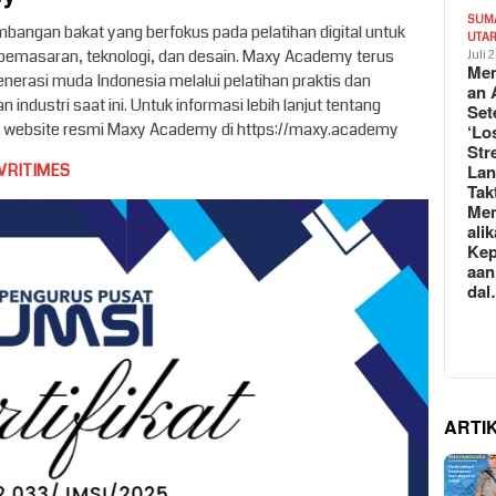
SUM
ngan bakat yang berfokus pada pelatihan digital untuk
UTA
emasaran, teknologi, dan desain. Maxy Academy terus
Juli 
Mem
rasi muda Indonesia melalui pelatihan praktis dan
an 
industri saat ini. Untuk informasi lebih lanjut tentang
Set
gi website resmi Maxy Academy di https://maxy.academy
‘Lo
Str
La
VRITIMES
Tak
Me
ali
Kep
aan
da
ARTI