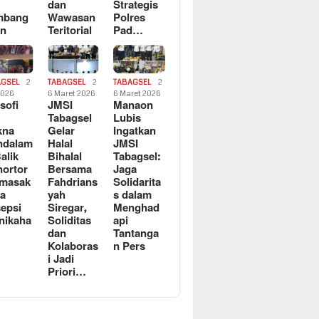
dan
Strategis
mbang
Wawasan
Polres
an
Teritorial
Pad…
AGSEL
2
TABAGSEL
2
TABAGSEL
2
2026
6 Maret 2026
6 Maret 2026
osofi
JMSI
Manaon
n
Tabagsel
Lubis
kna
Gelar
Ingatkan
ndalam
Halal
JMSI
Balik
Bihalal
Tabagsel:
ortor
Bersama
Jaga
rmasak
Fahdrians
Solidarita
a
yah
s dalam
epsi
Siregar,
Menghad
nikaha
Soliditas
api
dan
Tantanga
Kolaboras
n Pers
i Jadi
Priori…