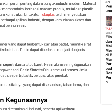
an
nkan peran penting dalam banyak industri modern. Material
Pe
uk memproduksi berbagai macam produk, mulai dari plastik
un
am konstruksi. Untuk itu,
Tokoplas
telah menyediakan
 berbagai aplikasi industri, dengan kemudahan akses dan
jut perihal resin.
TAB
Mei 
Fil
da
imer yang dapat berbentuk cair atau padat, memiliki sifat
Ma
i kebutuhan. Resin dapat dibedakan menjadi dua jenis
Me
di 
Man
Pa
 seperti damar atau karet. Resin alami sering digunakan
pad
ngawet seni.Resin Sintetis:Dibuat melalui proses kimia
Res
tri, seperti plastik, pelapis, atau perekat.
Per
n
karena sifatnya yang dapat disesuaikan, tahan lama, dan
dan Kegunaannya
umum ditemukan di industri, beserta aplikasinya: