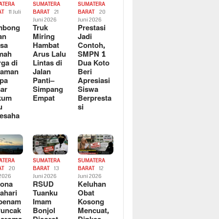
ATERA
SUMATERA
SUMATERA
AT
11 Juli
BARAT
21
BARAT
20
6
Juni 2026
Juni 2026
mbong
Truk
Prestasi
an
Miring
Jadi
sa
Hambat
Contoh,
mah
Arus Lalu
SMPN 1
ga di
Lintas di
Dua Koto
saman
Jalan
Beri
pa
Panti–
Apresiasi
ar
Simpang
Siswa
kum
Empat
Berpresta
u
si
esaha
ATERA
SUMATERA
SUMATERA
AT
20
BARAT
13
BARAT
12
 2026
Juni 2026
Juni 2026
sona
RSUD
Keluhan
ahari
Tuanku
Obat
rbenam
Imam
Kosong
Puncak
Bonjol
Mencuat,