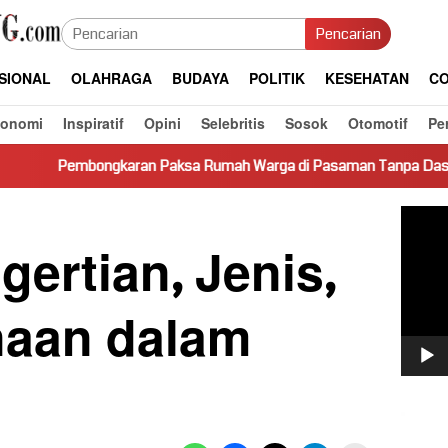
Pencarian
SIONAL
OLAHRAGA
BUDAYA
POLITIK
KESEHATAN
CO
konomi
Inspiratif
Opini
Selebritis
Sosok
Otomotif
Pe
gkaran Paksa Rumah Warga di Pasaman Tanpa Dasar Hukum Picu 
Pemut
Video
gertian, Jenis,
aan dalam