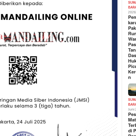
SUM
BAR
202
Pe
kar
Pak
Ru
War
Pa
Tan
Das
Hu
Pic
Ker
n
SUM
BAR
Juni
Pe
Mat
Te
di 