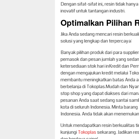
Dengan sifat-sifat ini, resin tidak ha
inovatif untuk tantangan industri.
Optimalkan Pilihan 
Jika Anda sedang mencari resin berkual
solusi yang lengkap dan terpercaya:
Banyak pilihan produk dari para supplie
pemasok dan pesan jumlah yang sedang
ketersediaan stok hari inKredit dan P
dengan mengajukan kredit melalui Toko
membantu meningkatkan batas Anda at
berbelanja di Tokoplas.Mudah dan Ny
stop shop yang dapat diakses dari mana
pesanan Anda saat sedang santai samb
kota di seluruh Indonesia. Minta barang
Indonesia. Anda tidak akan menemukan t
Untuk mendapatkan resin berkualitas t
kunjungi
Tokoplas
sekarang. Jadikan resi