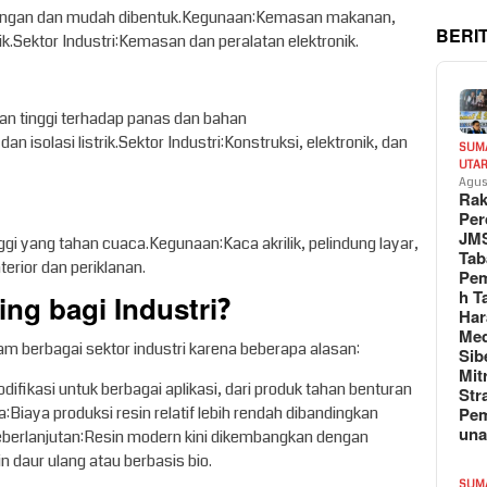
 ringan dan mudah dibentuk.Kegunaan:Kemasan makanan,
BERI
nik.Sektor Industri:Kemasan dan peralatan elektronik.
an tinggi terhadap panas dan bahan
an isolasi listrik.Sektor Industri:Konstruksi, elektronik, dan
SUM
UTA
Agus
Rak
Per
JM
ggi yang tahan cuaca.Kegunaan:Kaca akrilik, pelindung layar,
Tab
terior dan periklanan.
Pem
h T
ng bagi Industri?
Har
Med
am berbagai sektor industri karena beberapa alasan:
Sib
Mit
ikasi untuk berbagai aplikasi, dari produk tahan benturan
Str
Pe
:Biaya produksi resin relatif lebih rendah dibandingkan
un
Keberlanjutan:Resin modern kini dikembangkan dengan
n daur ulang atau berbasis bio.
SUM