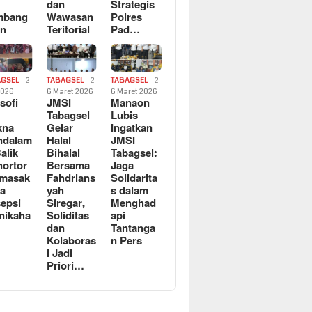
dan
Strategis
mbang
Wawasan
Polres
an
Teritorial
Pad…
AGSEL
2
TABAGSEL
2
TABAGSEL
2
2026
6 Maret 2026
6 Maret 2026
osofi
JMSI
Manaon
n
Tabagsel
Lubis
kna
Gelar
Ingatkan
ndalam
Halal
JMSI
Balik
Bihalal
Tabagsel:
ortor
Bersama
Jaga
rmasak
Fahdrians
Solidarita
a
yah
s dalam
epsi
Siregar,
Menghad
nikaha
Soliditas
api
dan
Tantanga
Kolaboras
n Pers
i Jadi
Priori…