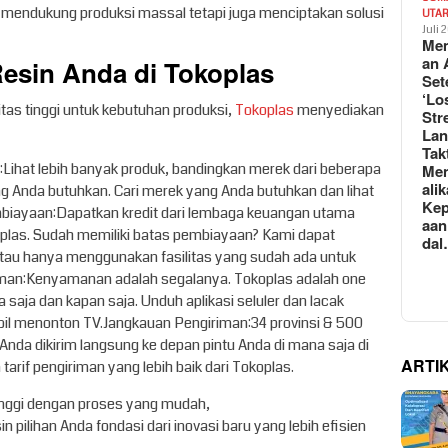
nya mendukung produksi massal tetapi juga menciptakan solusi
UTA
Juli 
Mem
an 
Resin Anda di Tokoplas
Set
‘Lo
itas tinggi untuk kebutuhan produksi,
Tokoplas
menyediakan
Str
La
Tak
r:Lihat lebih banyak produk, bandingkan merek dari beberapa
Me
ali
 Anda butuhkan. Cari merek yang Anda butuhkan dan lihat
Kep
embiayaan:Dapatkan kredit dari lembaga keuangan utama
aan
plas. Sudah memiliki batas pembiayaan? Kami dapat
da
au hanya menggunakan fasilitas yang sudah ada untuk
aman:Kenyamanan adalah segalanya. Tokoplas adalah one
 saja dan kapan saja. Unduh aplikasi seluler dan lacak
il menonton TV.Jangkauan Pengiriman:34 provinsi & 500
 Anda dikirim langsung ke depan pintu Anda di mana saja di
ARTI
arif pengiriman yang lebih baik dari Tokoplas.
inggi dengan proses yang mudah,
n pilihan Anda fondasi dari inovasi baru yang lebih efisien