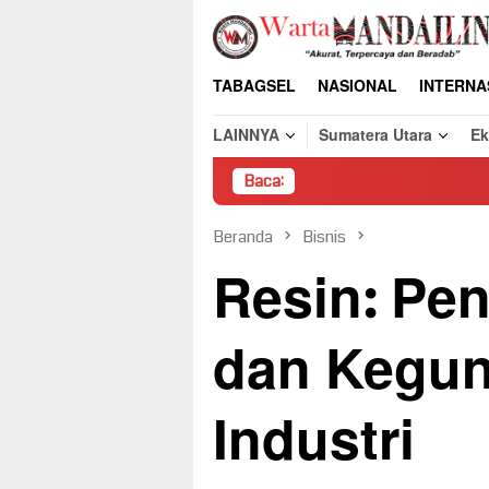
Loncat
ke
konten
TABAGSEL
NASIONAL
INTERNA
LAINNYA
Sumatera Utara
E
Baca:
Pembon
Beranda
Bisnis
Resin: Pen
dan Kegun
Industri