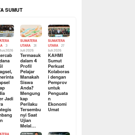
TA SUMUT
ATERA
SUMATERA
SUMATERA
RA
3
UTARA
31
UTARA
27
tus 2026
Juli 2026
Juli 2026
ercab
Termasuk
KAHMI
dana
dalam 4
Sumut
SI
Profil
Perkuat
agsel,
Pelajar
Kolaboras
erinta
Manakah
i dengan
apsel
Siswa
Pemprov
ap
Anda?
untuk
ia
Mengung
Penguata
er Jadi
kap
n
ra
Perilaku
Ekonomi
ategis
Tersembu
Umat
mbang
nyi Saat
an
Ujian
Melal…
ATERA