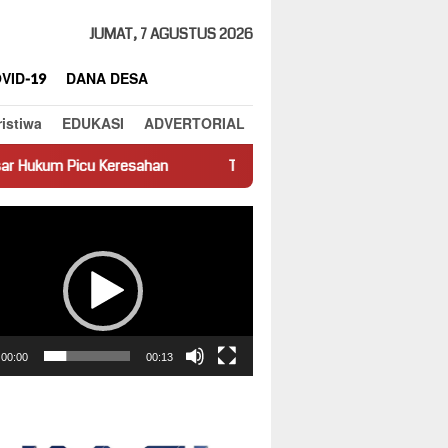
JUMAT, 7 AGUSTUS 2026
VID-19
DANA DESA
ristiwa
EDUKASI
ADVERTORIAL
Keresahan
Truk Miring Hambat Arus Lalu Lintas di Jalan Pan
ar
00:00
00:13