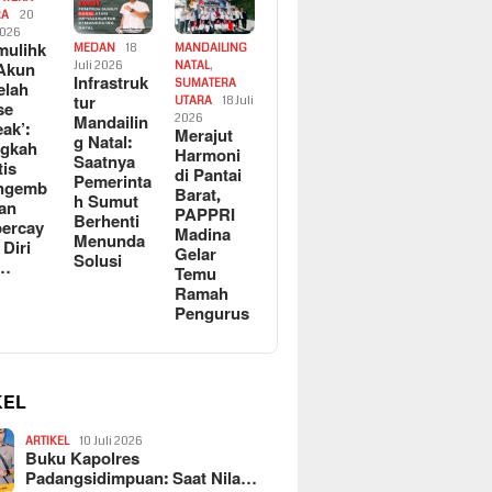
RA
20
2026
ulihk
MEDAN
18
MANDAILING
Akun
Juli 2026
NATAL
,
Infrastruk
SUMATERA
elah
tur
UTARA
18 Juli
se
Mandailin
2026
eak’:
Merajut
g Natal:
ngkah
Harmoni
Saatnya
tis
di Pantai
Pemerinta
ngemb
Barat,
h Sumut
kan
PAPPRI
Berhenti
ercay
Madina
Menunda
 Diri
Gelar
Solusi
l…
Temu
Ramah
Pengurus
KEL
ARTIKEL
10 Juli 2026
Buku Kapolres
Padangsidimpuan: Saat Nila…