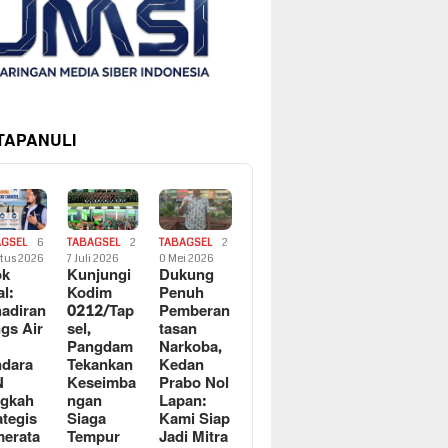
 TAPANULI
AGSEL
6
TABAGSEL
2
TABAGSEL
2
tus 2026
7 Juli 2026
0 Mei 2026
ok
Kunjungi
Dukung
al:
Kodim
Penuh
adiran
0212/Tap
Pemberan
gs Air
sel,
tasan
Pangdam
Narkoba,
dara
Tekankan
Kedan
N
Keseimba
Prabo Nol
ngkah
ngan
Lapan:
ategis
Siaga
Kami Siap
erata
Tempur
Jadi Mitra