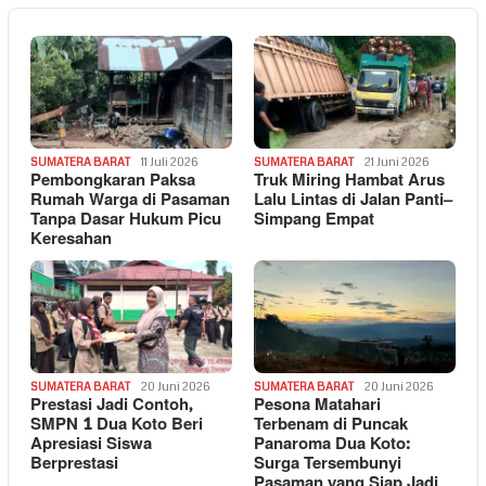
SUMATERA BARAT
11 Juli 2026
SUMATERA BARAT
21 Juni 2026
Pembongkaran Paksa
Truk Miring Hambat Arus
Rumah Warga di Pasaman
Lalu Lintas di Jalan Panti–
Tanpa Dasar Hukum Picu
Simpang Empat
Keresahan
SUMATERA BARAT
20 Juni 2026
SUMATERA BARAT
20 Juni 2026
Prestasi Jadi Contoh,
Pesona Matahari
SMPN 1 Dua Koto Beri
Terbenam di Puncak
Apresiasi Siswa
Panaroma Dua Koto:
Berprestasi
Surga Tersembunyi
Pasaman yang Siap Jadi