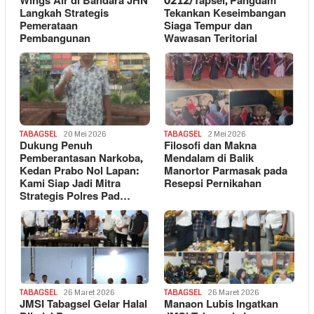
Wings Air di Bandara JHN
0212/Tapsel, Pangdam
Langkah Strategis
Tekankan Keseimbangan
Pemerataan
Siaga Tempur dan
Pembangunan
Wawasan Teritorial
TABAGSEL
20 Mei 2026
TABAGSEL
2 Mei 2026
Dukung Penuh
Filosofi dan Makna
Pemberantasan Narkoba,
Mendalam di Balik
Kedan Prabo Nol Lapan:
Manortor Parmasak pada
Kami Siap Jadi Mitra
Resepsi Pernikahan
Strategis Polres Pad…
TABAGSEL
26 Maret 2026
TABAGSEL
26 Maret 2026
JMSI Tabagsel Gelar Halal
Manaon Lubis Ingatkan