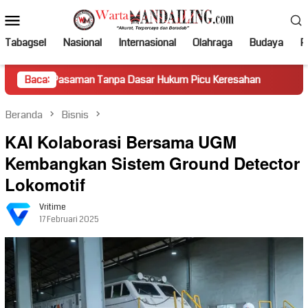
Loncat
Menu
ke
Mobile
konten
Tabagsel
Nasional
Internasional
Olahraga
Budaya
Po
saman Tanpa Dasar Hukum Picu Keresahan
Baca:
Truk Miring Ham
Beranda
Bisnis
KAI Kolaborasi Bersama UGM
Kembangkan Sistem Ground Detector
Lokomotif
Vritime
17 Februari 2025