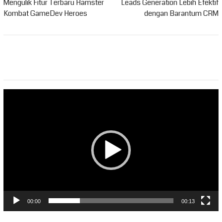
pos
Mengulik Fitur Terbaru Hamster
Leads Generation Lebih Efektif
Kombat GameDev Heroes
dengan Barantum CRM
Pemutar
Video
00:00
00:13