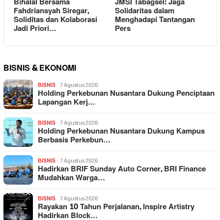
Bihalal Bersama
JMSI Tabagsel: Jaga
Fahdriansyah Siregar,
Solidaritas dalam
Soliditas dan Kolaborasi
Menghadapi Tantangan
Jadi Priori…
Pers
BISNIS & EKONOMI
BISNIS
7 Agustus 2026
Holding Perkebunan Nusantara Dukung Penciptaan
Lapangan Kerj…
BISNIS
7 Agustus 2026
Holding Perkebunan Nusantara Dukung Kampus
Berbasis Perkebun…
BISNIS
7 Agustus 2026
Hadirkan BRIF Sunday Auto Corner, BRI Finance
Mudahkan Warga…
BISNIS
7 Agustus 2026
Rayakan 10 Tahun Perjalanan, Inspire Artistry
Hadirkan Block…