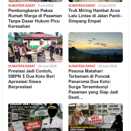
SUMATERA BARAT
11 Juli 2026
SUMATERA BARAT
21 Juni 2026
Pembongkaran Paksa
Truk Miring Hambat Arus
Rumah Warga di Pasaman
Lalu Lintas di Jalan Panti–
Tanpa Dasar Hukum Picu
Simpang Empat
Keresahan
SUMATERA BARAT
20 Juni 2026
SUMATERA BARAT
20 Juni 2026
Prestasi Jadi Contoh,
Pesona Matahari
SMPN 1 Dua Koto Beri
Terbenam di Puncak
Apresiasi Siswa
Panaroma Dua Koto:
Berprestasi
Surga Tersembunyi
Pasaman yang Siap Jadi
Desti…