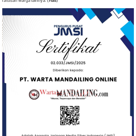
ratusan warga lainnya. (
Has
)