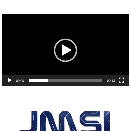
Pemutar
Video
00:00
00:13