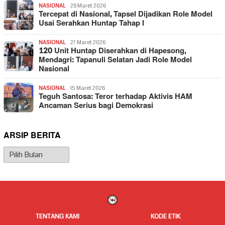
NASIONAL
28 Maret 2026
Tercepat di Nasional, Tapsel Dijadikan Role Model
Usai Serahkan Huntap Tahap I
NASIONAL
27 Maret 2026
120 Unit Huntap Diserahkan di Hapesong,
Mendagri: Tapanuli Selatan Jadi Role Model
Nasional
NASIONAL
15 Maret 2026
Teguh Santosa: Teror terhadap Aktivis HAM
Ancaman Serius bagi Demokrasi
ARSIP BERITA
Arsip
Berita
TENTANG KAMI
KODE ETIK