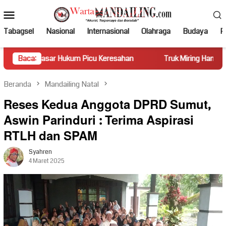
Loncat
Menu
ke
Mobile
konten
Tabagsel
Nasional
Internasional
Olahraga
Budaya
Po
 Hukum Picu Keresahan
Baca:
Truk Miring Hambat Arus Lalu Linta
Beranda
Mandailing Natal
Reses Kedua Anggota DPRD Sumut,
Aswin Parinduri : Terima Aspirasi
RTLH dan SPAM
Syahren
4 Maret 2025