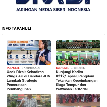
INFO TAPANULI
TABAGSEL
6 Agustus 2026
TABAGSEL
27 Juli 2026
Ucok Rizal: Kehadiran
Kunjungi Kodim
Wings Air di Bandara JHN
0212/Tapsel, Pangdam
Langkah Strategis
Tekankan Keseimbangan
Pemerataan
Siaga Tempur dan
Pembangunan
Wawasan Teritorial