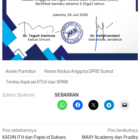
Aswin Parinduri
Reses Kedua Anggota DPRD Sumut
Terima Aspirasi RTLH dan SPAM
Editor: Syahren
SEBARKAN
Navigasi
Pos sebelumnya
Pos berikutnya
pos
KADIN ITH dan Paper.id Sukses
MAXY Academy dan Pradita